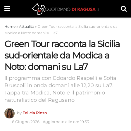
Home
»
Attualità
»
Green Tour racconta la Sicilia sud-orientale da
Modica a Noto: domani su La7
Green Tour racconta la Sicilia
sud-orientale da Modica a
Noto: domani su La7
Il programma con Edoardo Raspelli e Sofia
Bruscoli in onda domani alle 12,20 su La7.
Tappa tra Modica, Noto e il patrimonio
naturalistico del Ragusano
by
Felicia Rinzo
6 Giugno 2026
-
Aggiornato alle ore 19:53
-