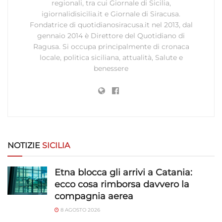
regionali, tra cui Giornale di Sicilia,
rilevare frodi, correggere errori, Erogare
igiornalidisicilia.it e Giornale di Siracusa.
e presentare pubblicità e contenuto,
Sempre attivo
Fondatrice di quotidianosiracusa.it nel 2013, dal
Salvare e comunicare le scelte sulla
gennaio 2014 è Direttore del Quotidiano di
privacy.
Ragusa. Si occupa principalmente di cronaca
locale, politica siciliana, attualità, Salute e
benessere
NOTIZIE
SICILIA
Etna blocca gli arrivi a Catania:
ecco cosa rimborsa davvero la
compagnia aerea
8 AGOSTO 2026