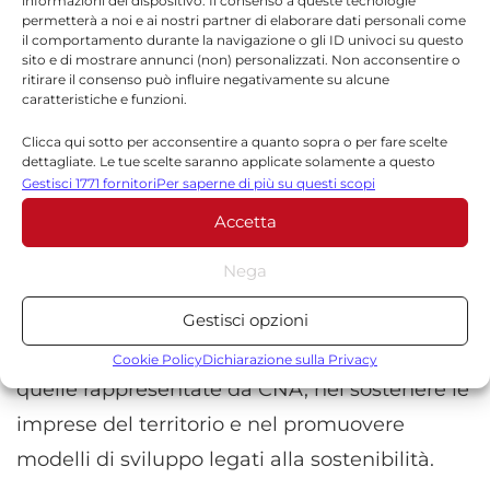
informazioni del dispositivo. Il consenso a queste tecnologie
permetterà a noi e ai nostri partner di elaborare dati personali come
il comportamento durante la navigazione o gli ID univoci su questo
Secondo i dati diffusi da
ISTAT e Regione
sito e di mostrare annunci (non) personalizzati. Non acconsentire o
ritirare il consenso può influire negativamente su alcune
Siciliana
, il turismo culturale e naturalistico
caratteristiche e funzioni.
rappresenta una componente crescente
Clicca qui sotto per acconsentire a quanto sopra o per fare scelte
dell’economia dell’isola, con un impatto
dettagliate. Le tue scelte saranno applicate solamente a questo
sito. È possibile modificare le impostazioni in qualsiasi momento,
Gestisci 1771 fornitori
Per saperne di più su questi scopi
rilevante soprattutto nelle province orientali,
compreso il ritiro del consenso, utilizzando i pulsanti della Cookie
Accetta
Policy o cliccando sul pulsante di gestione del consenso nella parte
dove si concentrano siti Unesco, aree protette
inferiore dello schermo.
e produzioni agricole di eccellenza.
Nega
Statistiche
Il programma evidenzia anche il ruolo delle
Gestisci opzioni
Archiviare informazioni su dispositivo e/o accedervi, Misurare le
reti associative e produttive locali, come
prestazioni degli annunci, Misurare le prestazioni dei contenuti,
Cookie Policy
Dichiarazione sulla Privacy
Comprendere il pubblico attraverso statistiche o la
quelle rappresentate da CNA, nel sostenere le
combinazione di dati provenienti da fonti diverse.
imprese del territorio e nel promuovere
modelli di sviluppo legati alla sostenibilità.
Marketing