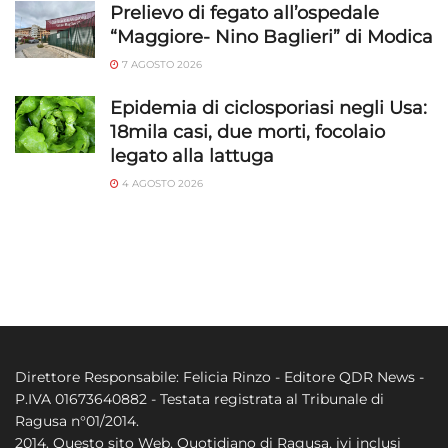
Prelievo di fegato all’ospedale
“Maggiore- Nino Baglieri” di Modica
7 AGOSTO 2026
Epidemia di ciclosporiasi negli Usa:
18mila casi, due morti, focolaio
legato alla lattuga
4 AGOSTO 2026
Direttore Responsabile: Felicia Rinzo - Editore QDR News -
P.IVA 01673640882 - Testata registrata al Tribunale di
Ragusa n°01/2014.
2014. Questo sito Web, Quotidiano di Ragusa, ivi inclusi