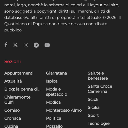
nomi, logo, nonchè lo schema di colori e il layout del sito,
sono soggetti a copyright, diritti sui marchi, diritti di
database e/o altri diritti di proprietà intellettuale. © 2026. Il
Quotidiano di Ragusa non riceve nessun contributo
pubblico.
Sezioni
Appuntamenti
Giarratana
Salute e
benessere
Attualità
Ispica
Santa Croce
Blog: la penna di…
Moda e
Camerina
spettacolo
Chiaramonte
Scicli
Gulfi
Modica
Sicilia
Comiso
Monterosso Almo
Sport
Cronaca
Politica
Tecnologie
Cucina
Pozzallo