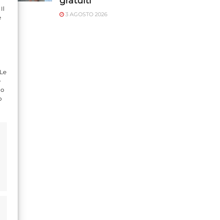
gratuiti
Il
3 AGOSTO 2026
e
 Le
e
do
o