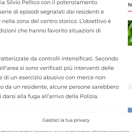
a Silvio Pellico con il potenziamento
N
erie di episodi segnalati dai residenti e
e nella zona del centro storico. L’obiettivo è
dizioni che hanno favorito situazioni di
tterizzate da controlli intensificati. Secondo
l’area si sono verificati più interventi delle
ione di un esercizio abusivo con merce non
lato da un residente, alcune persone sarebbero
darsi alla fuga all’arrivo della Polizia.
rvento immediato sulla pubblica
Gestisci la tua privacy
eriori punti luce lungo la strada. L’obiettivo è
r fornire le migliori esperienze, noi e i nostri partner utilizziamo tecnologie