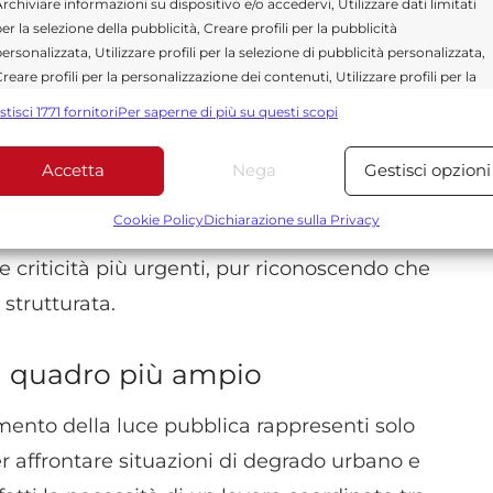
rchiviare informazioni su dispositivo e/o accedervi, Utilizzare dati limitati
er la selezione della pubblicità, Creare profili per la pubblicità
ersonalizzata, Utilizzare profili per la selezione di pubblicità personalizzata,
reare profili per la personalizzazione dei contenuti, Utilizzare profili per la
 che in queste settimane è accaduto in una
elezione di contenuti personalizzati, Sviluppare e migliorare i servizi,
stisci 1771 fornitori
Per saperne di più su questi scopi
 Comiso – dichiara Assenza – per l’esattezza in
tilizzare dati limitati per la selezione dei contenuti.
dine sono già intervenUtute più volte…”.
Accetta
Nega
Gestisci opzioni
Funzionalità
Sempre attiv
bbinare e combinare dati provenienti da altre fonti di dati,
Cookie Policy
Dichiarazione sulla Privacy
l’intervento sull’illuminazione una misura
ollegare diversi dispositivi, Identificare i dispositivi in base
 criticità più urgenti, pur riconoscendo che
alle informazioni trasmesse automaticamente.
strutturata.
Utilizzare dati di geolocalizzazione precisi, Riconoscere i
dispositivi in base a informazioni richieste attivamente.
un quadro più ampio
Garantire la sicurezza, prevenire e rilevare frodi,
ento della luce pubblica rappresenti solo
correggere errori, Erogare e presentare
Sempre attiv
pubblicità e contenuto, Salvare e comunicare le
er affrontare situazioni di degrado urbano e
scelte sulla privacy.