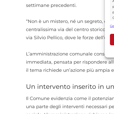
A
settimane precedenti.
p
p
C
“Non è un mistero, né un segreto, ciò
s
Ge
centralissima via del centro storico di
U
via Silvio Pellico, dove le forze dell’or
A
L’amministrazione comunale considera 
C
immediata, pensata per rispondere alle
il tema richiede un’azione più ampia e 
Un intervento inserito in 
Il Comune evidenzia come il potenziam
una parte degli interventi necessari p