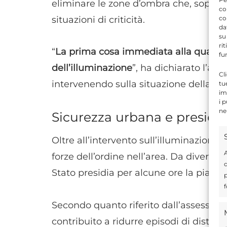
eliminare le zone d’ombra che, sopratt
co
co
situazioni di criticità.
da
su
ri
“
La prima cosa immediata alla quale a
fu
dell’illuminazione
”, ha dichiarato l’ass
Cl
intervenendo sulla situazione della via
tu
im
i 
ne
Sicurezza urbana e presidio 
Oltre all’intervento sull’illuminazione,
A
forze dell’ordine nell’area. Da diverse s
d
Stato presidia per alcune ore la piazza e
p
f
Secondo quanto riferito dall’assessore
contribuito a ridurre episodi di disturb