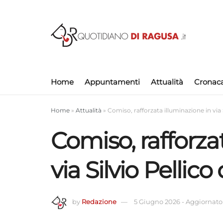
Home
Appuntamenti
Attualità
Cronac
Home
»
Attualità
»
Comiso, rafforzata illuminazione in via 
Comiso, rafforza
via Silvio Pellic
by
Redazione
5 Giugno 2026
-
Aggiornato 