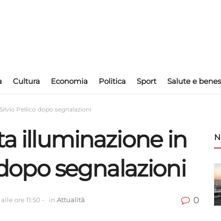
a
Cultura
Economia
Politica
Sport
Salute e benes
Silvio Pellico dopo segnalazioni
ta illuminazione in
N
o dopo segnalazioni
0
alle ore 11:50
-
in
Attualità