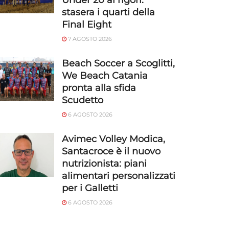
Under 20 ai rigori:
stasera i quarti della
Final Eight
7 AGOSTO 2026
Beach Soccer a Scoglitti,
We Beach Catania
pronta alla sfida
Scudetto
6 AGOSTO 2026
Avimec Volley Modica,
Santacroce è il nuovo
nutrizionista: piani
alimentari personalizzati
per i Galletti
6 AGOSTO 2026