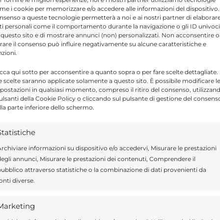
utto nelle ore notturne, possono favorire
me i cookie per memorizzare e/o accedere alle informazioni del dispositivo. 
nsenso a queste tecnologie permetterà a noi e ai nostri partner di elaborar
ti personali come il comportamento durante la navigazione o gli ID univoci
 questo sito e di mostrare annunci (non) personalizzati. Non acconsentire o
tirare il consenso può influire negativamente su alcune caratteristiche e
bbiamo provveduto, è stato il rafforzamento
nzioni.
essore ai servizi tecnici Giovanni Assenza,
icca qui sotto per acconsentire a quanto sopra o per fare scelte dettagliate.
.
e scelte saranno applicate solamente a questo sito. È possibile modificare l
postazioni in qualsiasi momento, compreso il ritiro del consenso, utilizzan
pulsanti della Cookie Policy o cliccando sul pulsante di gestione del consens
lla parte inferiore dello schermo.
del territorio
Statistiche
 è stata rafforzata anche la presenza delle
rchiviare informazioni su dispositivo e/o accedervi, Misurare le prestazioni
ere, infatti, una pattuglia della Polizia di
egli annunci, Misurare le prestazioni dei contenuti, Comprendere il
 le vie limitrofe.
ubblico attraverso statistiche o la combinazione di dati provenienti da
onti diverse.
, la presenza costante del presidio avrebbe
Marketing
o e situazioni di tensione registrate nelle