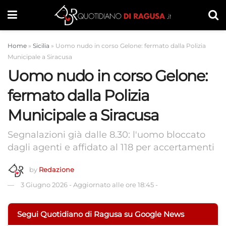
Home
»
Sicilia
»
Uomo nudo in corso Gelone: fermato dalla Polizia
Municipale a Siracusa
Uomo nudo in corso Gelone:
fermato dalla Polizia
Municipale a Siracusa
Segnalazioni già dalle 8.30: l'uomo bloccato
dagli agenti e affidato al 118 per accertamenti
by
Redazione
3 Giugno 2026
-
Aggiornato alle ore 18:45
-
Segui Quotidiano di Ragusa su Google News