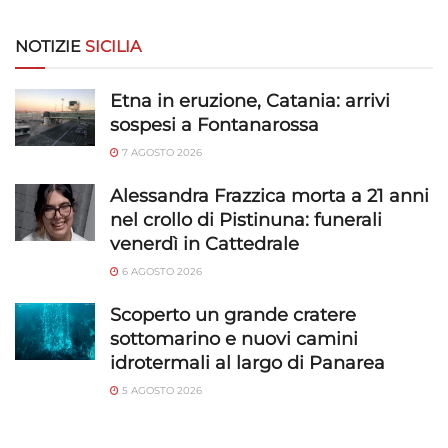
personalizzati, Sviluppare e migliorare i servizi, Utilizzare dati
limitati per la selezione dei contenuti.
NOTIZIE
SICILIA
Funzionalità
Sempre attivo
Etna in eruzione, Catania: arrivi
Abbinare e combinare dati provenienti da altre
sospesi a Fontanarossa
fonti di dati, Collegare diversi dispositivi,
Identificare i dispositivi in base alle informazioni
7 AGOSTO 2026
trasmesse automaticamente.
Alessandra Frazzica morta a 21 anni
nel crollo di Pistinuna: funerali
Utilizzare dati di geolocalizzazione precisi,
venerdì in Cattedrale
Riconoscere i dispositivi in base a informazioni
richieste attivamente.
6 AGOSTO 2026
Scoperto un grande cratere
Garantire la sicurezza, prevenire e
sottomarino e nuovi camini
rilevare frodi, correggere errori, Erogare
idrotermali al largo di Panarea
e presentare pubblicità e contenuto,
Sempre attivo
Salvare e comunicare le scelte sulla
5 AGOSTO 2026
privacy.