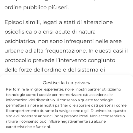
ordine pubblico più seri.
Episodi simili, legati a stati di alterazione
psicofisica o a crisi acute di natura
psichiatrica, non sono infrequenti nelle aree
urbane ad alta frequentazione. In questi casi il
protocollo prevede l’intervento congiunto
delle forze dell’ordine e del sistema di
emergenza sanitaria, con l’obiettivo di tutelare
Gestisci la tua privacy
sia la persona coinvolta sia i cittadini presenti.
Per fornire le migliori esperienze, noi e i nostri partner utilizziamo
tecnologie come i cookie per memorizzare e/o accedere alle
informazioni del dispositivo. Il consenso a queste tecnologie
permetterà a noi e ai nostri partner di elaborare dati personali come
il comportamento durante la navigazione o gli ID univoci su questo
sito e di mostrare annunci (non) personalizzati. Non acconsentire o
ritirare il consenso può influire negativamente su alcune
TORNA IN SICILIA
caratteristiche e funzioni.