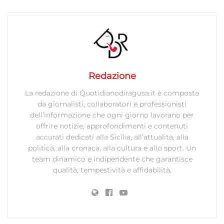
Archiviare informazioni su dispositivo e/o accedervi, Utilizzare
dati limitati per la selezione della pubblicità, Creare profili per la
pubblicità personalizzata, Utilizzare profili per la selezione di
pubblicità personalizzata, Creare profili per la personalizzazione
dei contenuti, Utilizzare profili per la selezione di contenuti
personalizzati, Sviluppare e migliorare i servizi, Utilizzare dati
limitati per la selezione dei contenuti.
Redazione
La redazione di Quotidianodiragusa.it è composta
Funzionalità
Sempre attivo
da giornalisti, collaboratori e professionisti
dell’informazione che ogni giorno lavorano per
Abbinare e combinare dati provenienti da altre
offrire notizie, approfondimenti e contenuti
fonti di dati, Collegare diversi dispositivi,
accurati dedicati alla Sicilia, all’attualità, alla
Identificare i dispositivi in base alle informazioni
politica, alla cronaca, alla cultura e allo sport. Un
trasmesse automaticamente.
team dinamico e indipendente che garantisce
qualità, tempestività e affidabilità.
Utilizzare dati di geolocalizzazione precisi,
Riconoscere i dispositivi in base a informazioni
richieste attivamente.
Garantire la sicurezza, prevenire e