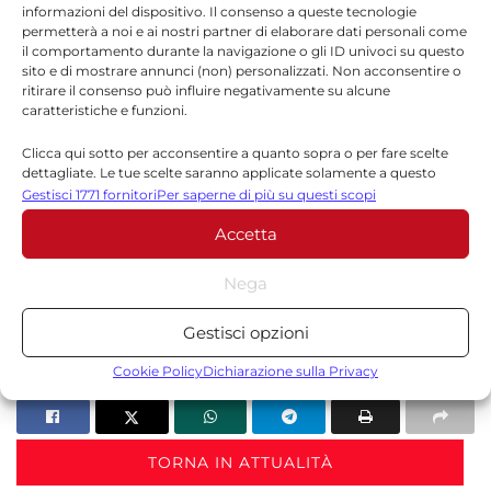
Repubblica. L’associazione è presente in circa
informazioni del dispositivo. Il consenso a queste tecnologie
permetterà a noi e ai nostri partner di elaborare dati personali come
160 città italiane
e collabora con una rete
il comportamento durante la navigazione o gli ID univoci su questo
sito e di mostrare annunci (non) personalizzati. Non acconsentire o
internazionale attiva in oltre
60 Paesi
. Ogni
ritirare il consenso può influire negativamente su alcune
caratteristiche e funzioni.
anno migliaia di studenti partecipano a
programmi di scambio, attività formative e
Clicca qui sotto per acconsentire a quanto sopra o per fare scelte
dettagliate. Le tue scelte saranno applicate solamente a questo
percorsi di internazionalizzazione scolastica.
sito. È possibile modificare le impostazioni in qualsiasi momento,
Gestisci 1771 fornitori
Per saperne di più su questi scopi
compreso il ritiro del consenso, utilizzando i pulsanti della Cookie
Secondo i dati diffusi dall’organizzazione, una
Accetta
Policy o cliccando sul pulsante di gestione del consenso nella parte
inferiore dello schermo.
parte significativa dei partecipanti accede ai
Nega
programmi grazie a borse di studio finanziate
Statistiche
da fondazioni, imprese e sostenitori privati.
Gestisci opzioni
Archiviare informazioni su dispositivo e/o accedervi, Misurare le
prestazioni degli annunci, Misurare le prestazioni dei contenuti,
Cookie Policy
Dichiarazione sulla Privacy
Comprendere il pubblico attraverso statistiche o la
combinazione di dati provenienti da fonti diverse.
TORNA IN ATTUALITÀ
Marketing