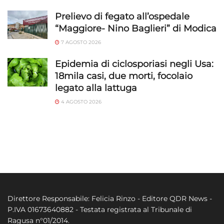
Prelievo di fegato all’ospedale
“Maggiore- Nino Baglieri” di Modica
7 AGOSTO 2026
Epidemia di ciclosporiasi negli Usa:
18mila casi, due morti, focolaio
legato alla lattuga
4 AGOSTO 2026
Direttore Responsabile: Felicia Rinzo - Editore QDR News -
P.IVA 01673640882 - Testata registrata al Tribunale di
Ragusa n°01/2014.