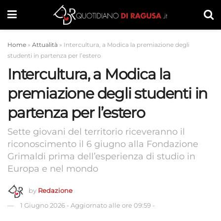
Home
»
Attualità
»
Intercultura, a Modica la premiazione degli
studenti in partenza per l’estero
Intercultura, a Modica la
premiazione degli studenti in
partenza per l’estero
Sette giovani del territorio riceveranno il
riconoscimento il 6 giugno alla Fondazione
Grimaldi prima dell’esperienza di studio in
Europa e nel mondo
by
Redazione
1 Giugno 2026
-
Aggiornato alle ore 09:59
-