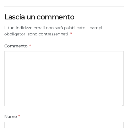
rilevare frodi, correggere errori, Erogare
e presentare pubblicità e contenuto,
Sempre attivo
Lascia un commento
Salvare e comunicare le scelte sulla
privacy.
Il tuo indirizzo email non sarà pubblicato.
I campi
*
obbligatori sono contrassegnati
*
Commento
*
Nome