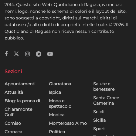
2014. Questo sito Web, Quotidiano di Ragusa, ivi inclusi
nomi, logo, nonchè lo schema di colori e il layout del sito,
sono soggetti a copyright, diritti sui marchi, diritti di
database e/o altri diritti di proprietà intellettuale. © 2026. Il
Quotidiano di Ragusa non riceve nessun contributo
pubblico.
Sezioni
Appuntamenti
Giarratana
Salute e
benessere
Attualità
Ispica
Santa Croce
Blog: la penna di…
Moda e
Camerina
spettacolo
Chiaramonte
Scicli
Gulfi
Modica
Sicilia
Comiso
Monterosso Almo
Sport
Cronaca
Politica