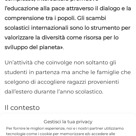
l’educazione alla pace attraverso il dialogo e la
comprensione tra i popoli. Gli scambi
scolastici internazionali sono lo strumento per
valorizzare la diversità come risorsa per lo
sviluppo del pianeta»
.
Un’attività che coinvolge non soltanto gli
studenti in partenza ma anche le famiglie che
scelgono di accogliere ragazzi provenienti
dall’estero durante l’anno scolastico.
Il contesto
Intercultura opera in Italia dal 1955 ed è
Gestisci la tua privacy
Per fornire le migliori esperienze, noi e i nostri partner utilizziamo
riconosciuta con decreto del Presidente della
tecnologie come i cookie per memorizzare e/o accedere alle