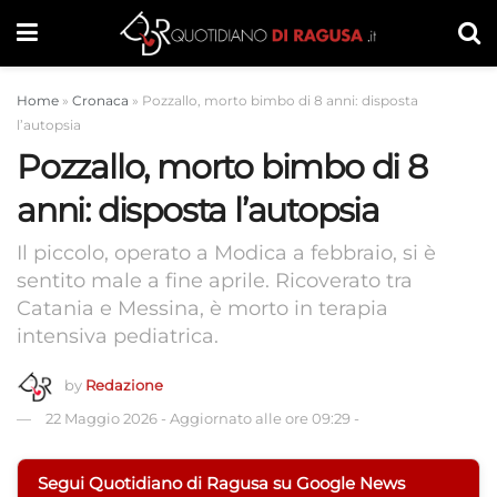
Home
»
Cronaca
»
Pozzallo, morto bimbo di 8 anni: disposta
l’autopsia
Pozzallo, morto bimbo di 8
anni: disposta l’autopsia
Il piccolo, operato a Modica a febbraio, si è
sentito male a fine aprile. Ricoverato tra
Catania e Messina, è morto in terapia
intensiva pediatrica.
by
Redazione
22 Maggio 2026
-
Aggiornato alle ore 09:29
-
Segui Quotidiano di Ragusa su Google News