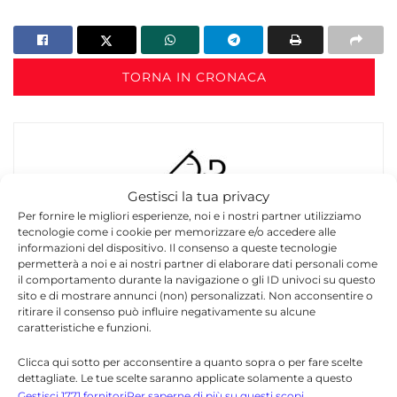
TORNA IN CRONACA
Gestisci la tua privacy
Per fornire le migliori esperienze, noi e i nostri partner utilizziamo
tecnologie come i cookie per memorizzare e/o accedere alle
Redazione
informazioni del dispositivo. Il consenso a queste tecnologie
permetterà a noi e ai nostri partner di elaborare dati personali come
La redazione di Quotidianodiragusa.it è composta
il comportamento durante la navigazione o gli ID univoci su questo
da giornalisti, collaboratori e professionisti
sito e di mostrare annunci (non) personalizzati. Non acconsentire o
dell’informazione che ogni giorno lavorano per
ritirare il consenso può influire negativamente su alcune
offrire notizie, approfondimenti e contenuti
caratteristiche e funzioni.
accurati dedicati alla Sicilia, all’attualità, alla
politica, alla cronaca, alla cultura e allo sport. Un
Clicca qui sotto per acconsentire a quanto sopra o per fare scelte
dettagliate. Le tue scelte saranno applicate solamente a questo
team dinamico e indipendente che garantisce
sito. È possibile modificare le impostazioni in qualsiasi momento,
Gestisci 1771 fornitori
Per saperne di più su questi scopi