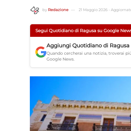
by
Redazione
21 Maggio 2026
-
Aggiornato
Segui Quotidiano di Ragusa su Google New
Aggiungi
Quotidiano di Ragusa
Quando cercherai una notizia, troverai più 
Google News.