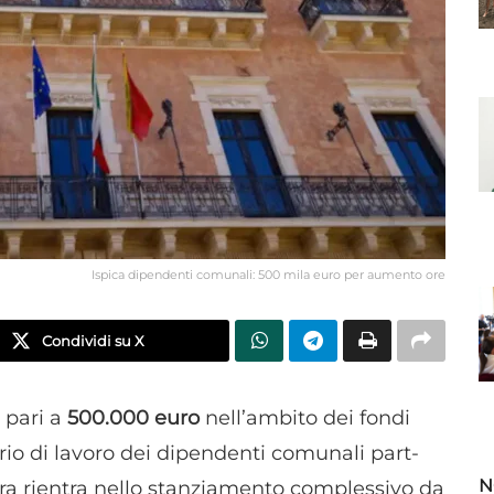
Ispica dipendenti comunali: 500 mila euro per aumento ore
Condividi su X
 pari a
500.000 euro
nell’ambito dei fondi
ario di lavoro dei dipendenti comunali part-
N
ura rientra nello stanziamento complessivo da