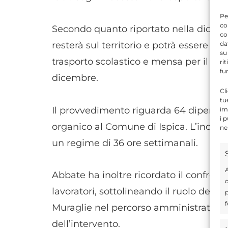
Pe
co
Secondo quanto riportato nella dichiar
co
da
resterà sul territorio e potrà essere util
su
trasporto scolastico e mensa per il peri
ri
fu
dicembre.
Cl
tu
Il provvedimento riguarda 64 dipendent
im
i 
organico al Comune di Ispica. L’increm
ne
un regime di 36 ore settimanali.
A
Abbate ha inoltre ricordato il confron
d
lavoratori, sottolineando il ruolo dei 
p
f
Muraglie nel percorso amministrativo c
dell’intervento.