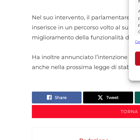
A
Nel suo intervento, il parlamentare re
p
p
inserisce in un percorso volto al supe
C
miglioramento della funzionalità degli 
s
Ge
U
Ha inoltre annunciato l’intenzione di p
anche nella prossima legge di stabilità
A
C
Share
Tweet
TORNA 