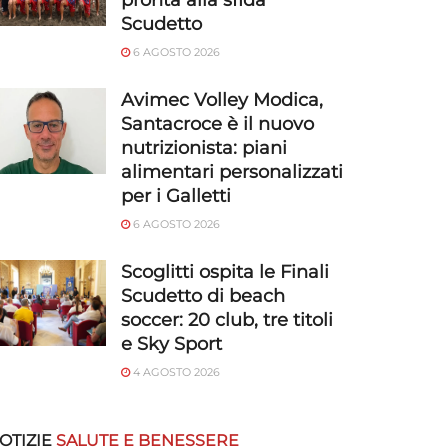
pronta alla sfida
Scudetto
6 AGOSTO 2026
Avimec Volley Modica,
Santacroce è il nuovo
nutrizionista: piani
alimentari personalizzati
per i Galletti
6 AGOSTO 2026
Scoglitti ospita le Finali
Scudetto di beach
soccer: 20 club, tre titoli
e Sky Sport
4 AGOSTO 2026
OTIZIE
SALUTE E BENESSERE