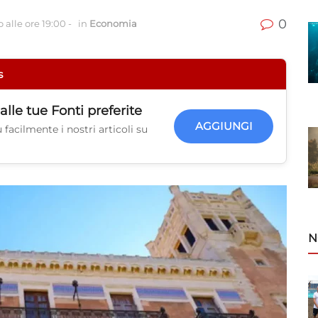
0
 alle ore 19:00
-
in
Economia
s
alle tue
Fonti preferite
AGGIUNGI
facilmente i nostri articoli su
N