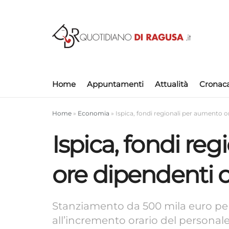
Home
Appuntamenti
Attualità
Cronac
Home
»
Economia
»
Ispica, fondi regionali per aumento 
Ispica, fondi re
ore dipendenti 
Stanziamento da 500 mila euro per
all’incremento orario del personal