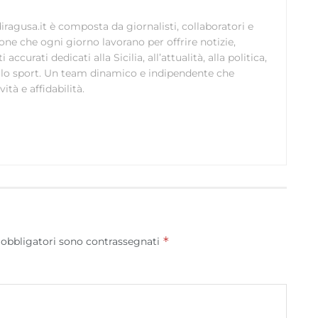
scelte sulla privacy.
ragusa.it è composta da giornalisti, collaboratori e
ione che ogni giorno lavorano per offrire notizie,
curati dedicati alla Sicilia, all’attualità, alla politica,
 allo sport. Un team dinamico e indipendente che
ità e affidabilità.
*
 obbligatori sono contrassegnati