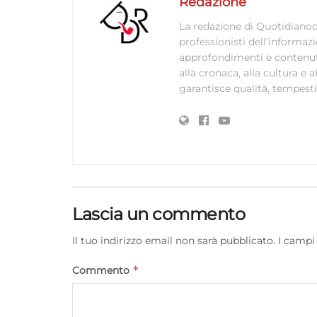
Redazione
La redazione di Quotidianodi
professionisti dell’informaz
approfondimenti e contenuti ac
alla cronaca, alla cultura e
garantisce qualità, tempestiv
Lascia un commento
Il tuo indirizzo email non sarà pubblicato.
I campi
*
Commento