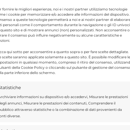
r fornire le migliori esperienze, noi e i nostri partner utilizziamo tecnologie
me i cookie per memorizzare e/o accedere alle informazioni del dispositivo. 
azione, l’eventuale eccedenza di risorse
nsenso a queste tecnologie permetterà a noi e ai nostri partner di elaborar
ti personali come il comportamento durante la navigazione o gli ID univoci
izzata per la copertura di servizi locali, tra cui
 questo sito e di mostrare annunci (non) personalizzati. Non acconsentire o
odo di riapertura delle scuole fino a
tirare il consenso può influire negativamente su alcune caratteristiche e
nzioni.
icca qui sotto per acconsentire a quanto sopra o per fare scelte dettagliate.
e scelte saranno applicate solamente a questo sito. È possibile modificare l
i part-time su un totale di 80 unità in
postazioni in qualsiasi momento, compreso il ritiro del consenso, utilizzan
pulsanti della Cookie Policy o cliccando sul pulsante di gestione del consens
ento orario è finalizzato al passaggio verso
lla parte inferiore dello schermo.
Statistiche
rchiviare informazioni su dispositivo e/o accedervi, Misurare le prestazioni
to con l’amministrazione comunale e con i
egli annunci, Misurare le prestazioni dei contenuti, Comprendere il
consiglieri comunali guidati da Pierenzo
ubblico attraverso statistiche o la combinazione di dati provenienti da
onti diverse.
he ha portato alla definizione