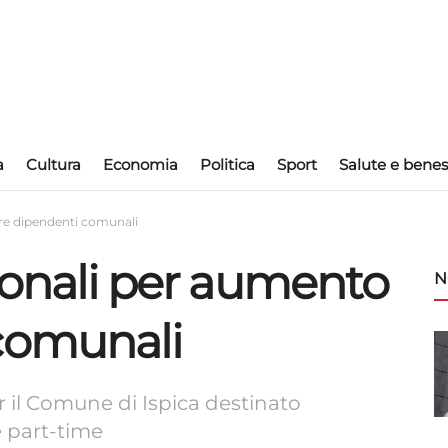
a
Cultura
Economia
Politica
Sport
Salute e benes
ore dipendenti comunali
gionali per aumento
N
comunali
 il Comune di Ispica destinato
e part-time