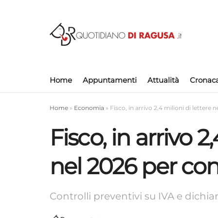
Home
Appuntamenti
Attualità
Cronac
Home
»
Economia
»
Fisco, in arrivo 2,4 milioni di lettere 
Fisco, in arrivo 2
nel 2026 per cont
Controlli preventivi su IVA e dichiar