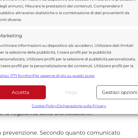
egli annunci, Misurare le prestazioni dei contenuti, Comprendere il
ubblico attraverso statistiche o la combinazione di dati provenienti da
io per ridurre il contenzioso e incentivare
onti diverse.
vviso può invece far scattare accertamenti
Marketing
rchiviare informazioni su dispositivo e/o accedervi, Utilizzare dati limitati
er la selezione della pubblicità, Creare profili per la pubblicità
igurano redditi non dichiarati, errori nelle
ersonalizzata, Utilizzare profili per la selezione di pubblicità personalizzata,
ti non inserite o compensi da lavoro
reare profili per la personalizzazione dei contenuti, Utilizzare profili per la
elezione di contenuti personalizzati, Sviluppare e migliorare i servizi,
.
stisci 1771 fornitori
Per saperne di più su questi scopi
tilizzare dati limitati per la selezione dei contenuti.
Accetta
Nega
Gestisci opzioni
one può inviare documentazione integrativa o
Funzionalità
Sempre attiv
atture, ricevute e altri documenti fiscali
bbinare e combinare dati provenienti da altre fonti di dati,
Cookie Policy
Dichiarazione sulla Privacy
ollegare diversi dispositivi, Identificare i dispositivi in base
 la regolarità della dichiarazione.
alle informazioni trasmesse automaticamente.
ella prevenzione. Secondo quanto comunicato
Utilizzare dati di geolocalizzazione precisi, Riconoscere i