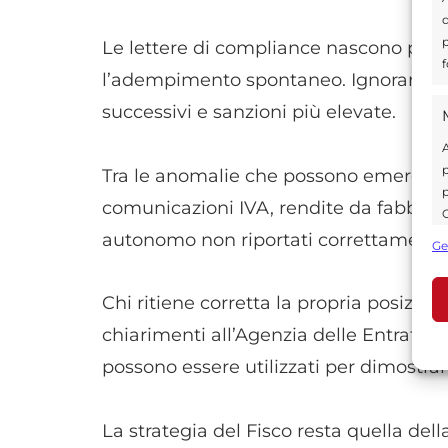
d
p
Le lettere di compliance nascono propr
f
l’adempimento spontaneo. Ignorare l’a
successivi e sanzioni più elevate.
A
p
Tra le anomalie che possono emergere f
p
comunicazioni IVA, rendite da fabbrica
C
s
autonomo non riportati correttamente
Ge
U
Chi ritiene corretta la propria posizi
chiarimenti all’Agenzia delle Entrate. F
A
C
possono essere utilizzati per dimostrare
La strategia del Fisco resta quella d