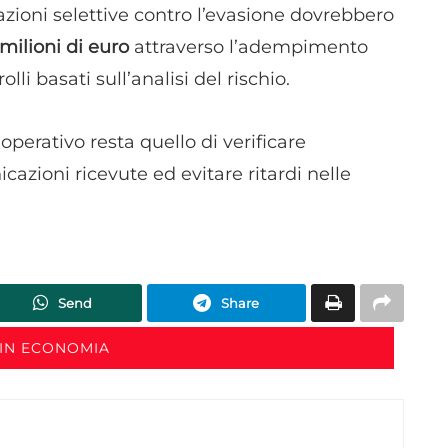
dispositivi in base a informazioni richieste attivamente.
 azioni selettive contro l’evasione dovrebbero
 milioni di euro
attraverso l’adempimento
Garantire la sicurezza, prevenire e rilevare frodi,
li basati sull’analisi del rischio.
correggere errori, Erogare e presentare
Sempre attiv
pubblicità e contenuto, Salvare e comunicare le
scelte sulla privacy.
operativo resta quello di verificare
azioni ricevute ed evitare ritardi nelle
Send
Share
IN ECONOMIA