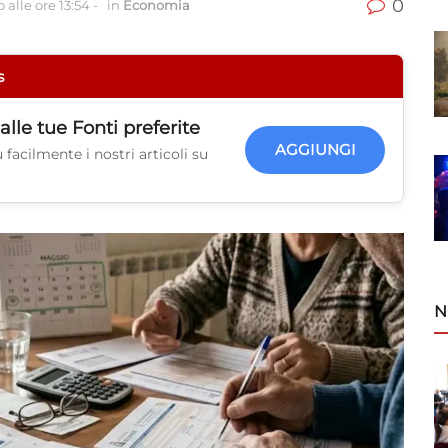
0
 alle ore 13:54
-
in
Economia
s
alle tue
Fonti preferite
AGGIUNGI
facilmente i nostri articoli su
N