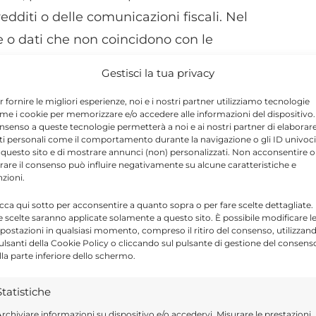
edditi o delle comunicazioni fiscali. Nel
e o dati che non coincidono con le
Gestisci la tua privacy
r fornire le migliori esperienze, noi e i nostri partner utilizziamo tecnologie
opria posizione e intervenire prima
me i cookie per memorizzare e/o accedere alle informazioni del dispositivo. 
nsenso a queste tecnologie permetterà a noi e ai nostri partner di elaborar
o di errore effettivo, il contribuente ha la
ti personali come il comportamento durante la navigazione o gli ID univoci
ne attraverso gli strumenti previsti dal
 questo sito e di mostrare annunci (non) personalizzati. Non acconsentire o
tirare il consenso può influire negativamente su alcune caratteristiche e
etto a quelle ordinarie.
nzioni.
icca qui sotto per acconsentire a quanto sopra o per fare scelte dettagliate.
tera viene ignorata
e scelte saranno applicate solamente a questo sito. È possibile modificare l
postazioni in qualsiasi momento, compreso il ritiro del consenso, utilizzan
pulsanti della Cookie Policy o cliccando sul pulsante di gestione del consens
lla parte inferiore dello schermo.
cata risposta alle comunicazioni dell’Agenzia
hiarisce la propria posizione e non corregge
Statistiche
erifiche più approfondite.
rchiviare informazioni su dispositivo e/o accedervi, Misurare le prestazioni