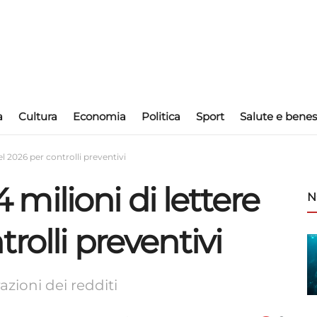
a
Cultura
Economia
Politica
Sport
Salute e benes
nel 2026 per controlli preventivi
,4 milioni di lettere
N
rolli preventivi
azioni dei redditi