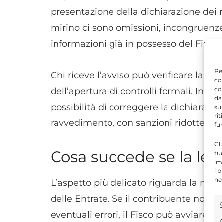
presentazione della dichiarazione dei r
mirino ci sono omissioni, incongruenz
informazioni già in possesso del Fisco.
Pe
Chi riceve l’avviso può verificare la pr
co
co
dell’apertura di controlli formali. In cas
da
possibilità di correggere la dichiarazio
su
ri
ravvedimento, con sanzioni ridotte risp
fu
Cl
Cosa succede se la let
tu
im
i 
ne
L’aspetto più delicato riguarda la man
delle Entrate. Se il contribuente non c
eventuali errori, il Fisco può avviare v
A