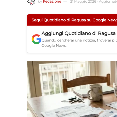
by
Redazione
21 Maggio 2026
-
Aggiornato
Segui Quotidiano di Ragusa su Google New
Aggiungi
Quotidiano di Ragusa
Quando cercherai una notizia, troverai più 
Google News.