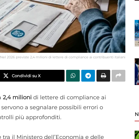
Nel 2026 previste 2,4 milioni di lettere di compliance ai contribuenti italiani
Condividi su X
rà
2,4 milioni
di lettere di compliance ai
 servono a segnalare possibili errori o
N
trolli più approfonditi.
tra il Ministero dell’Economia e delle