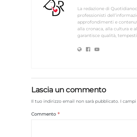
La redazione di Quotidianodi
professionisti dell’informaz
approfondimenti e contenuti ac
alla cronaca, alla cultura e
garantisce qualità, tempestiv
Lascia un commento
Il tuo indirizzo email non sarà pubblicato.
I campi
*
Commento