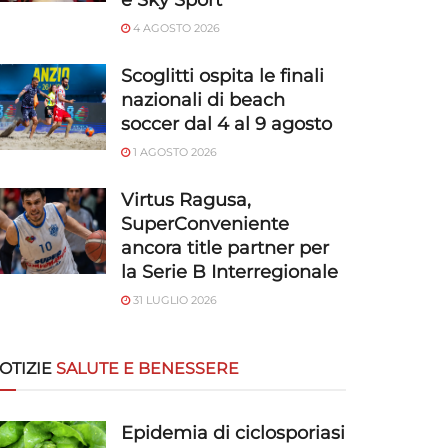
e Sky Sport
4 AGOSTO 2026
Scoglitti ospita le finali
nazionali di beach
soccer dal 4 al 9 agosto
1 AGOSTO 2026
Virtus Ragusa,
SuperConveniente
ancora title partner per
la Serie B Interregionale
31 LUGLIO 2026
OTIZIE
SALUTE E BENESSERE
Epidemia di ciclosporiasi