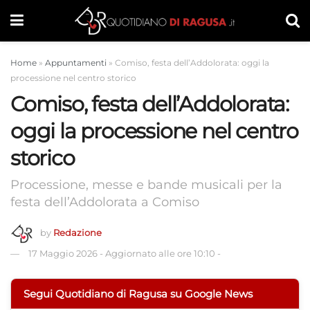
Home
»
Appuntamenti
»
Comiso, festa dell’Addolorata: oggi la
processione nel centro storico
Comiso, festa dell’Addolorata:
oggi la processione nel centro
storico
Processione, messe e bande musicali per la
festa dell’Addolorata a Comiso
by
Redazione
17 Maggio 2026
-
Aggiornato alle ore 10:10
-
Segui Quotidiano di Ragusa su Google News