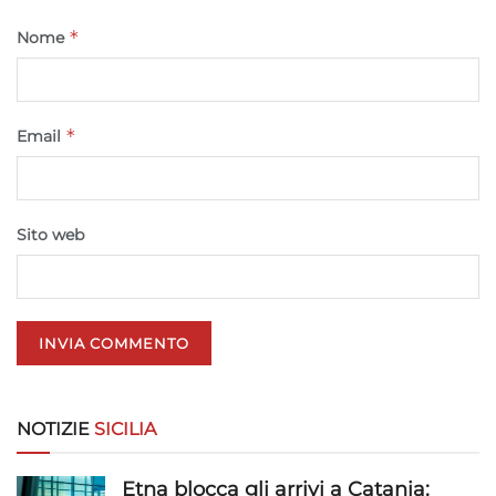
Funzionalità
Sempre attivo
*
Nome
Abbinare e combinare dati provenienti da altre
fonti di dati, Collegare diversi dispositivi,
Identificare i dispositivi in base alle informazioni
trasmesse automaticamente.
*
Email
Utilizzare dati di geolocalizzazione precisi,
Riconoscere i dispositivi in base a informazioni
richieste attivamente.
Sito web
Garantire la sicurezza, prevenire e
rilevare frodi, correggere errori, Erogare
e presentare pubblicità e contenuto,
Sempre attivo
Salvare e comunicare le scelte sulla
privacy.
NOTIZIE
SICILIA
Etna blocca gli arrivi a Catania: