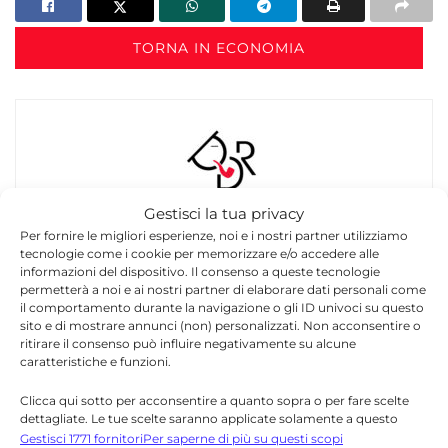
TORNA IN ECONOMIA
Gestisci la tua privacy
Redazione
Per fornire le migliori esperienze, noi e i nostri partner utilizziamo
tecnologie come i cookie per memorizzare e/o accedere alle
La redazione di Quotidianodiragusa.it è composta
informazioni del dispositivo. Il consenso a queste tecnologie
da giornalisti, collaboratori e professionisti
permetterà a noi e ai nostri partner di elaborare dati personali come
dell’informazione che ogni giorno lavorano per
il comportamento durante la navigazione o gli ID univoci su questo
offrire notizie, approfondimenti e contenuti
sito e di mostrare annunci (non) personalizzati. Non acconsentire o
ritirare il consenso può influire negativamente su alcune
accurati dedicati alla Sicilia, all’attualità, alla
caratteristiche e funzioni.
politica, alla cronaca, alla cultura e allo sport. Un
team dinamico e indipendente che garantisce
Clicca qui sotto per acconsentire a quanto sopra o per fare scelte
qualità, tempestività e affidabilità.
dettagliate. Le tue scelte saranno applicate solamente a questo
sito. È possibile modificare le impostazioni in qualsiasi momento,
Gestisci 1771 fornitori
Per saperne di più su questi scopi