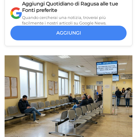
Aggiungi
Quotidiano di Ragusa
alle tue
Fonti preferite
Quando cercherai una notizia, troverai più
facilmente i nostri articoli su Google News.
AGGIUNGI