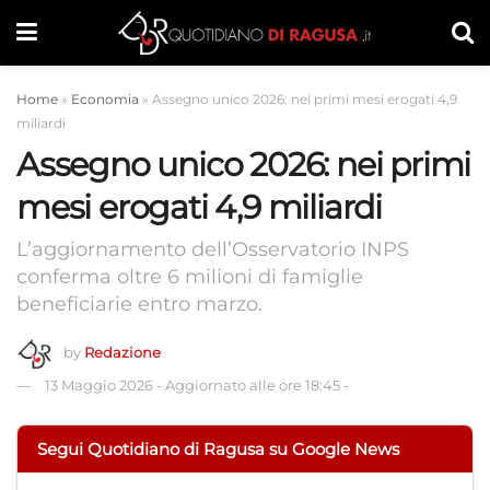
Home
»
Economia
»
Assegno unico 2026: nei primi mesi erogati 4,9
miliardi
Assegno unico 2026: nei primi
mesi erogati 4,9 miliardi
L’aggiornamento dell’Osservatorio INPS
conferma oltre 6 milioni di famiglie
beneficiarie entro marzo.
by
Redazione
13 Maggio 2026
-
Aggiornato alle ore 18:45
-
Segui Quotidiano di Ragusa su Google News