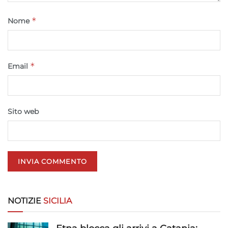
Funzionalità
Sempre attivo
*
Nome
Abbinare e combinare dati provenienti da altre
fonti di dati, Collegare diversi dispositivi,
Identificare i dispositivi in base alle informazioni
trasmesse automaticamente.
*
Email
Utilizzare dati di geolocalizzazione precisi,
Riconoscere i dispositivi in base a informazioni
richieste attivamente.
Sito web
Garantire la sicurezza, prevenire e
rilevare frodi, correggere errori, Erogare
e presentare pubblicità e contenuto,
Sempre attivo
Salvare e comunicare le scelte sulla
privacy.
NOTIZIE
SICILIA