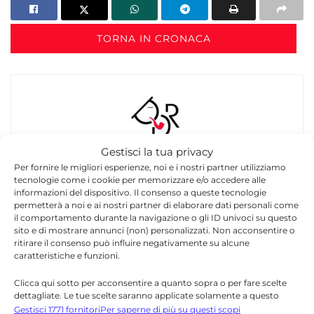
TORNA IN CRONACA
Gestisci la tua privacy
Redazione
Per fornire le migliori esperienze, noi e i nostri partner utilizziamo
tecnologie come i cookie per memorizzare e/o accedere alle
La redazione di Quotidianodiragusa.it è composta
informazioni del dispositivo. Il consenso a queste tecnologie
da giornalisti, collaboratori e professionisti
permetterà a noi e ai nostri partner di elaborare dati personali come
dell’informazione che ogni giorno lavorano per
il comportamento durante la navigazione o gli ID univoci su questo
sito e di mostrare annunci (non) personalizzati. Non acconsentire o
offrire notizie, approfondimenti e contenuti
ritirare il consenso può influire negativamente su alcune
accurati dedicati alla Sicilia, all’attualità, alla
caratteristiche e funzioni.
politica, alla cronaca, alla cultura e allo sport. Un
team dinamico e indipendente che garantisce
Clicca qui sotto per acconsentire a quanto sopra o per fare scelte
qualità, tempestività e affidabilità.
dettagliate. Le tue scelte saranno applicate solamente a questo
sito. È possibile modificare le impostazioni in qualsiasi momento,
Gestisci 1771 fornitori
Per saperne di più su questi scopi