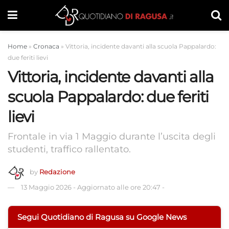
Home
»
Cronaca
»
Vittoria, incidente davanti alla scuola Pappalardo:
due feriti lievi
Vittoria, incidente davanti alla
scuola Pappalardo: due feriti
lievi
Frontale in via 1 Maggio durante l’uscita degli
studenti, traffico rallentato.
by
Redazione
13 Maggio 2026
-
Aggiornato alle ore 20:47
-
Segui Quotidiano di Ragusa su Google News