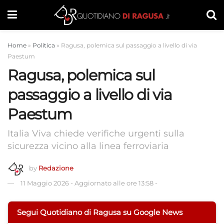
Home
»
Politica
»
Ragusa, polemica sul passaggio a livello di via
Paestum
Ragusa, polemica sul
passaggio a livello di via
Paestum
Italia Viva chiede verifiche urgenti sulla
sicurezza vicino alla linea ferroviaria
by
Redazione
11 Maggio 2026
-
Aggiornato alle ore 13:58
-
Segui Quotidiano di Ragusa su Google News