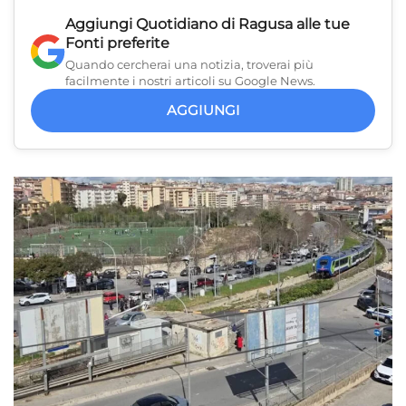
Aggiungi
Quotidiano di Ragusa
alle tue
Fonti preferite
Quando cercherai una notizia, troverai più
facilmente i nostri articoli su Google News.
AGGIUNGI