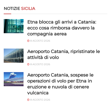
Riconoscere i dispositivi in base a informazioni
richieste attivamente.
NOTIZIE
SICILIA
Garantire la sicurezza, prevenire e
Etna blocca gli arrivi a Catania:
rilevare frodi, correggere errori, Erogare
ecco cosa rimborsa davvero la
e presentare pubblicità e contenuto,
Sempre attivo
compagnia aerea
Salvare e comunicare le scelte sulla
8 AGOSTO 2026
privacy.
Aeroporto Catania, ripristinate le
attività di volo
8 AGOSTO 2026
Aeroporto Catania, sospese le
operazioni di volo per Etna in
eruzione e nuvola di cenere
vulcanica
8 AGOSTO 2026