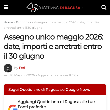
Home
»
Economia
»
Assegno unico maggio 2026: date, importi e
arretrati entro il 30 giugno
Assegno unico maggio 2026:
date, importi e arretrati entro
il 30 giugno
by
Feri
10 Maggio 2026
-
Aggiornato alle ore 18:35
-
Segui Quotidiano di Ragusa su Google News
Aggiungi
Quotidiano di Ragusa
alle tue
Fonti preferite