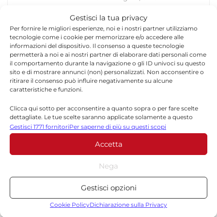
chiarezza. Collabora con Quotidianodiragusa.it
Gestisci la tua privacy
mantenendo uno stile diretto, informato e
Per fornire le migliori esperienze, noi e i nostri partner utilizziamo
indipendente.
tecnologie come i cookie per memorizzare e/o accedere alle
informazioni del dispositivo. Il consenso a queste tecnologie
permetterà a noi e ai nostri partner di elaborare dati personali come
il comportamento durante la navigazione o gli ID univoci su questo
sito e di mostrare annunci (non) personalizzati. Non acconsentire o
ritirare il consenso può influire negativamente su alcune
caratteristiche e funzioni.
Lascia un commento
Clicca qui sotto per acconsentire a quanto sopra o per fare scelte
dettagliate. Le tue scelte saranno applicate solamente a questo
sito. È possibile modificare le impostazioni in qualsiasi momento,
Gestisci 1771 fornitori
Per saperne di più su questi scopi
Il tuo indirizzo email non sarà pubblicato.
I campi
compreso il ritiro del consenso, utilizzando i pulsanti della Cookie
*
obbligatori sono contrassegnati
Accetta
Policy o cliccando sul pulsante di gestione del consenso nella parte
inferiore dello schermo.
*
Commento
Nega
Statistiche
Gestisci opzioni
Archiviare informazioni su dispositivo e/o accedervi, Misurare le
prestazioni degli annunci, Misurare le prestazioni dei contenuti,
Cookie Policy
Dichiarazione sulla Privacy
Comprendere il pubblico attraverso statistiche o la