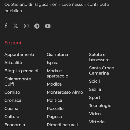
Quotidiano di Ragusa non riceve nessun contributo
pubblico.
Sezioni
Appuntamenti
Giarratana
Salute e
benessere
Attualità
Ispica
Santa Croce
Blog: la penna di…
Moda e
Camerina
spettacolo
Chiaramonte
Scicli
Gulfi
Modica
Sicilia
Comiso
Monterosso Almo
Sport
Cronaca
Politica
Tecnologie
Cucina
Pozzallo
Video
Cultura
Ragusa
Vittoria
Economia
Rimedi naturali