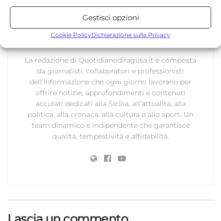
Statistiche
Gestisci opzioni
Archiviare informazioni su dispositivo e/o accedervi, Misurare le
prestazioni degli annunci, Misurare le prestazioni dei contenuti,
Cookie Policy
Dichiarazione sulla Privacy
Redazione
Comprendere il pubblico attraverso statistiche o la
combinazione di dati provenienti da fonti diverse.
La redazione di Quotidianodiragusa.it è composta
da giornalisti, collaboratori e professionisti
Marketing
dell’informazione che ogni giorno lavorano per
offrire notizie, approfondimenti e contenuti
Archiviare informazioni su dispositivo e/o accedervi, Utilizzare
accurati dedicati alla Sicilia, all’attualità, alla
dati limitati per la selezione della pubblicità, Creare profili per la
politica, alla cronaca, alla cultura e allo sport. Un
pubblicità personalizzata, Utilizzare profili per la selezione di
team dinamico e indipendente che garantisce
pubblicità personalizzata, Creare profili per la personalizzazione
qualità, tempestività e affidabilità.
dei contenuti, Utilizzare profili per la selezione di contenuti
personalizzati, Sviluppare e migliorare i servizi, Utilizzare dati
limitati per la selezione dei contenuti.
Funzionalità
Sempre attivo
Abbinare e combinare dati provenienti da altre
fonti di dati, Collegare diversi dispositivi,
Lascia un commento