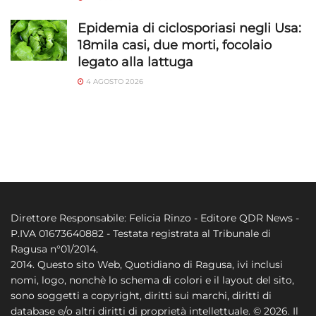
Epidemia di ciclosporiasi negli Usa:
18mila casi, due morti, focolaio
legato alla lattuga
4 AGOSTO 2026
Direttore Responsabile: Felicia Rinzo - Editore QDR News -
P.IVA 01673640882 - Testata registrata al Tribunale di
Ragusa n°01/2014.
2014. Questo sito Web, Quotidiano di Ragusa, ivi inclusi
nomi, logo, nonchè lo schema di colori e il layout del sito,
sono soggetti a copyright, diritti sui marchi, diritti di
database e/o altri diritti di proprietà intellettuale. © 2026. Il