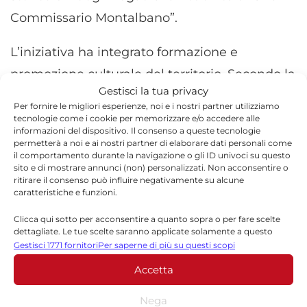
Commissario Montalbano”.
L’iniziativa ha integrato formazione e
promozione culturale del territorio. Secondo la
Gestisci la tua privacy
dirigenza scolastica, l’evento ha confermato la
Per fornire le migliori esperienze, noi e i nostri partner utilizziamo
sinergia tra indirizzi formativi e rete
tecnologie come i cookie per memorizzare e/o accedere alle
informazioni del dispositivo. Il consenso a queste tecnologie
territoriale, coinvolgendo anche settori
permetterà a noi e ai nostri partner di elaborare dati personali come
il comportamento durante la navigazione o gli ID univoci su questo
alberghieri ed enogastronomici dell’istituto.
sito e di mostrare annunci (non) personalizzati. Non acconsentire o
ritirare il consenso può influire negativamente su alcune
caratteristiche e funzioni.
Clicca qui sotto per acconsentire a quanto sopra o per fare scelte
dettagliate. Le tue scelte saranno applicate solamente a questo
sito. È possibile modificare le impostazioni in qualsiasi momento,
TORNA IN ATTUALITÀ
Gestisci 1771 fornitori
Per saperne di più su questi scopi
compreso il ritiro del consenso, utilizzando i pulsanti della Cookie
Accetta
Policy o cliccando sul pulsante di gestione del consenso nella parte
inferiore dello schermo.
Nega