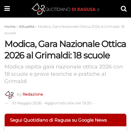
Home
»
Attualità
»
Modica, Gara Nazionale Ottica 2026 al Grimaldi: 18
scuole
Modica, Gara Nazionale Ottica
2026 al Grimaldi: 18 scuole
Modica ospita gara nazionale ottica 2026 con
18 scuole e prove teoriche e pratiche al
Grimaldi
by
Redazione
10 Maggio 2026
-
Aggiornato alle ore 19:20
-
Segui Quotidiano di Ragusa su Google News