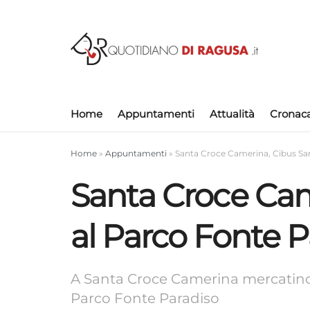
Home
Appuntamenti
Attualità
Cronac
Home
»
Appuntamenti
»
Santa Croce Camerina, Cibus Sa
Santa Croce Cam
al Parco Fonte P
A Santa Croce Camerina mercatino,
Parco Fonte Paradiso