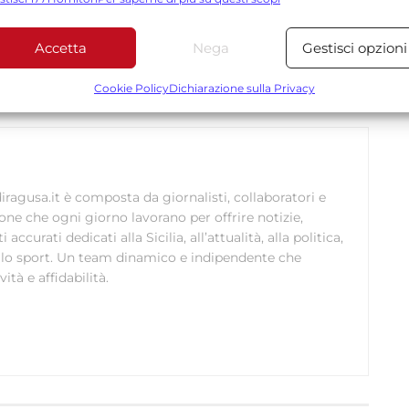
tilizzare dati limitati per la selezione dei contenuti.
Send
Share
Accetta
Nega
Gestisci opzioni
Funzionalità
Sempre attiv
 APPUNTAMENTI
bbinare e combinare dati provenienti da altre fonti di dati,
Cookie Policy
Dichiarazione sulla Privacy
ollegare diversi dispositivi, Identificare i dispositivi in base
alle informazioni trasmesse automaticamente.
Utilizzare dati di geolocalizzazione precisi, Riconoscere i
dispositivi in base a informazioni richieste attivamente.
ragusa.it è composta da giornalisti, collaboratori e
ione che ogni giorno lavorano per offrire notizie,
curati dedicati alla Sicilia, all’attualità, alla politica,
Garantire la sicurezza, prevenire e rilevare frodi,
 allo sport. Un team dinamico e indipendente che
correggere errori, Erogare e presentare
Sempre attiv
ità e affidabilità.
pubblicità e contenuto, Salvare e comunicare le
scelte sulla privacy.