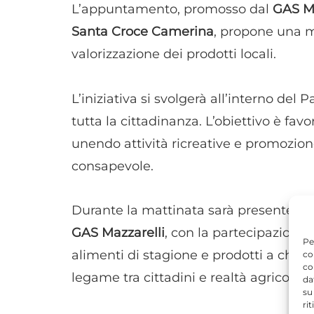
L’appuntamento, promosso dal
GAS Ma
Santa Croce Camerina
, propone una m
valorizzazione dei prodotti locali.
L’iniziativa si svolgerà all’interno de
tutta la cittadinanza. L’obiettivo è fa
unendo attività ricreative e promozion
consapevole.
Durante la mattinata sarà presente il 
GAS Mazzarelli
, con la partecipazione 
Pe
alimenti di stagione e prodotti a chilome
co
co
legame tra cittadini e realtà agricole 
da
su
ri