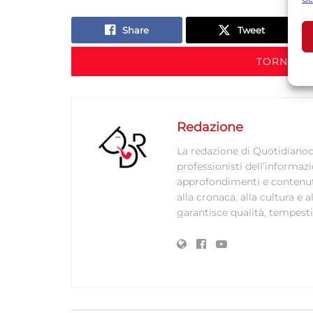
U
Share
Tweet
TORNA IN
A
C
Redazione
La redazione di Quotidianodi
professionisti dell’informaz
approfondimenti e contenuti ac
alla cronaca, alla cultura e
garantisce qualità, tempestiv