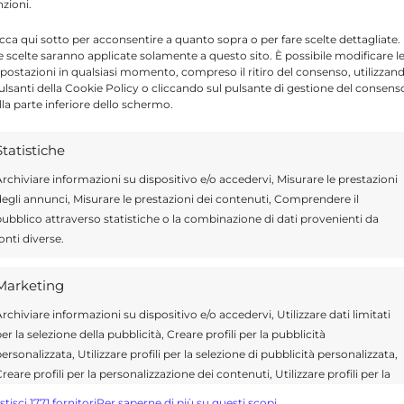
nzioni.
de attività rivolte a diverse fasce di
e di yoga guidata da Sara Fatuzzo, che si
icca qui sotto per acconsentire a quanto sopra o per fare scelte dettagliate.
e scelte saranno applicate solamente a questo sito. È possibile modificare l
 partecipanti viene richiesto di portare
postazioni in qualsiasi momento, compreso il ritiro del consenso, utilizzan
pulsanti della Cookie Policy o cliccando sul pulsante di gestione del consens
lla parte inferiore dello schermo.
Statistiche
isto un laboratorio dedicato alla produzione
rchiviare informazioni su dispositivo e/o accedervi, Misurare le prestazioni
l’associazione Kamarinense. L’attività si
egli annunci, Misurare le prestazioni dei contenuti, Comprendere il
lle tecniche tradizionali e dell’autoproduzione
ubblico attraverso statistiche o la combinazione di dati provenienti da
onti diverse.
Marketing
n momento conviviale con picnic collettivo,
rchiviare informazioni su dispositivo e/o accedervi, Utilizzare dati limitati
iti dal Panificio San Vincenzo, con l’obiettivo
er la selezione della pubblicità, Creare profili per la pubblicità
ze locali.
ersonalizzata, Utilizzare profili per la selezione di pubblicità personalizzata,
reare profili per la personalizzazione dei contenuti, Utilizzare profili per la
elezione di contenuti personalizzati, Sviluppare e migliorare i servizi,
stisci 1771 fornitori
Per saperne di più su questi scopi