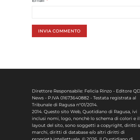
*
Email
Direttore Responsabile: Felicia Rinzo - Editore Q
News - P.IVA 01673640882 - Testata registrata al
Tribunale di Ragusa n°01/2014.
2014. Questo sito Web, Quotidiano di Ragusa, ivi
inclusi nomi, logo, nonchè lo schema di colori e il
layout del sito, sono soggetti a copyright, diritti s
marchi, diritti di database e/o altri diritti di
proprietà intellettuale. © 2026. Il Quotidiano di