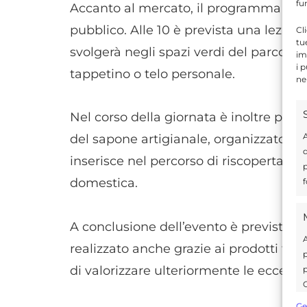
fu
Accanto al mercato, il programma preve
pubblico. Alle 10 è prevista una lezion
Cl
tu
svolgerà negli spazi verdi del parco. Ai
im
i 
tappetino o telo personale.
ne
Nel corso della giornata è inoltre prev
A
del sapone artigianale, organizzato dal
d
inserisce nel percorso di riscoperta de
p
domestica.
f
A conclusione dell’evento è previsto u
A
realizzato anche grazie ai prodotti forn
p
di valorizzare ulteriormente le eccellen
p
C
s
Ge