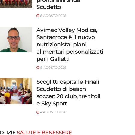
pronta alla sfida
Scudetto
6 AGOSTO 2026
Avimec Volley Modica,
Santacroce è il nuovo
nutrizionista: piani
alimentari personalizzati
per i Galletti
6 AGOSTO 2026
Scoglitti ospita le Finali
Scudetto di beach
soccer: 20 club, tre titoli
e Sky Sport
4 AGOSTO 2026
OTIZIE
SALUTE E BENESSERE