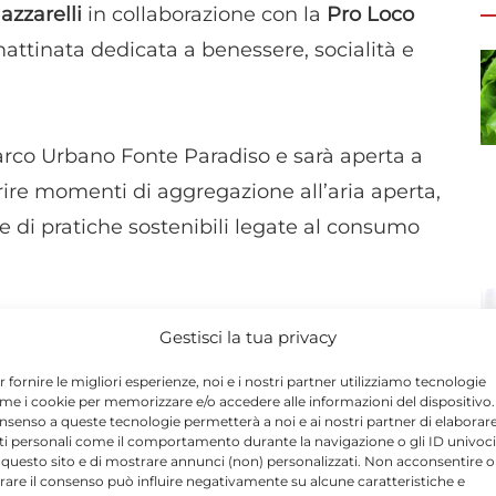
zzarelli
in collaborazione con la
Pro Loco
attinata dedicata a benessere, socialità e
l Parco Urbano Fonte Paradiso e sarà aperta a
vorire momenti di aggregazione all’aria aperta,
e di pratiche sostenibili legate al consumo
tradizionale mercatino contadino curato dal
Gestisci la tua privacy
di produttori locali. Verranno proposti
r fornire le migliori esperienze, noi e i nostri partner utilizziamo tecnologie
tro zero, con l’intento di rafforzare il
me i cookie per memorizzare e/o accedere alle informazioni del dispositivo. 
nsenso a queste tecnologie permetterà a noi e ai nostri partner di elaborar
del territorio di Santa Croce Camerina.
ti personali come il comportamento durante la navigazione o gli ID univoci
 questo sito e di mostrare annunci (non) personalizzati. Non acconsentire o
tirare il consenso può influire negativamente su alcune caratteristiche e