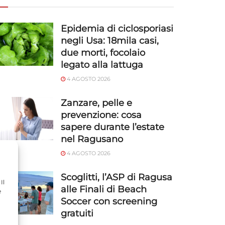
Epidemia di ciclosporiasi
negli Usa: 18mila casi,
due morti, focolaio
legato alla lattuga
4 AGOSTO 2026
Zanzare, pelle e
prevenzione: cosa
sapere durante l’estate
nel Ragusano
4 AGOSTO 2026
Scoglitti, l’ASP di Ragusa
Il
alle Finali di Beach
e
Soccer con screening
gratuiti