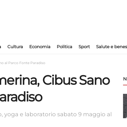
a
Cultura
Economia
Politica
Sport
Salute e benes
no al Parco Fonte Paradiso
erina, Cibus Sano
N
aradiso
 yoga e laboratorio sabato 9 maggio al