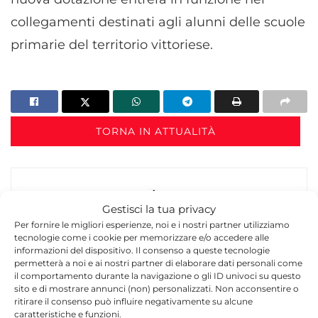
collegamenti destinati agli alunni delle scuole
primarie del territorio vittoriese.
TORNA IN ATTUALITÀ
Gestisci la tua privacy
Per fornire le migliori esperienze, noi e i nostri partner utilizziamo
tecnologie come i cookie per memorizzare e/o accedere alle
informazioni del dispositivo. Il consenso a queste tecnologie
Redazione
permetterà a noi e ai nostri partner di elaborare dati personali come
il comportamento durante la navigazione o gli ID univoci su questo
La redazione di Quotidianodiragusa.it è composta
sito e di mostrare annunci (non) personalizzati. Non acconsentire o
da giornalisti, collaboratori e professionisti
ritirare il consenso può influire negativamente su alcune
dell’informazione che ogni giorno lavorano per
caratteristiche e funzioni.