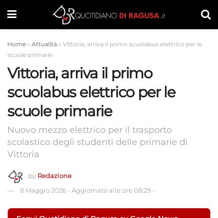
Home
»
Attualità
»
Vittoria, arriva il primo scuolabus elettrico per le
scuole primarie
Vittoria, arriva il primo
scuolabus elettrico per le
scuole primarie
Nuovo mezzo elettrico per il trasporto
scolastico degli studenti delle primarie di
Vittoria
by
Redazione
8 Maggio 2026
-
Aggiornato alle ore 08:29
-