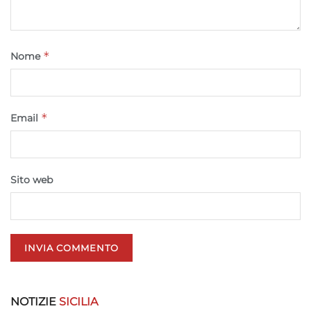
Funzionalità
Sempre attivo
Abbinare e combinare dati provenienti da altre
fonti di dati, Collegare diversi dispositivi,
*
Nome
Identificare i dispositivi in base alle informazioni
trasmesse automaticamente.
*
Email
Utilizzare dati di geolocalizzazione precisi,
Riconoscere i dispositivi in base a informazioni
richieste attivamente.
Sito web
Garantire la sicurezza, prevenire e
rilevare frodi, correggere errori, Erogare
e presentare pubblicità e contenuto,
Sempre attivo
Salvare e comunicare le scelte sulla
privacy.
NOTIZIE
SICILIA