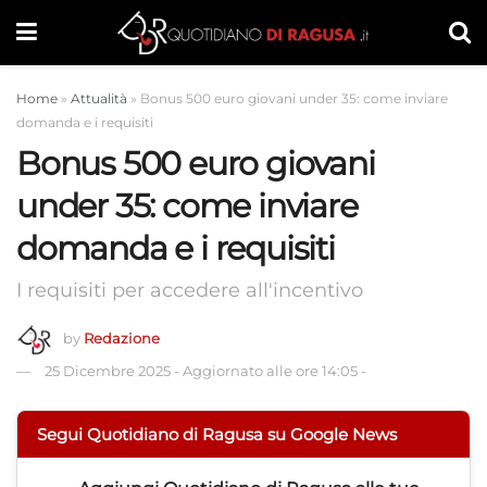
Home
»
Attualità
»
Bonus 500 euro giovani under 35: come inviare
domanda e i requisiti
Bonus 500 euro giovani
under 35: come inviare
domanda e i requisiti
I requisiti per accedere all'incentivo
by
Redazione
25 Dicembre 2025
-
Aggiornato alle ore 14:05
-
Segui Quotidiano di Ragusa su Google News