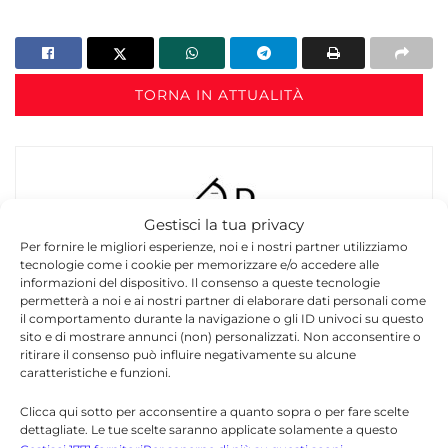
TORNA IN ATTUALITÀ
Gestisci la tua privacy
Per fornire le migliori esperienze, noi e i nostri partner utilizziamo
tecnologie come i cookie per memorizzare e/o accedere alle
Redazione
informazioni del dispositivo. Il consenso a queste tecnologie
permetterà a noi e ai nostri partner di elaborare dati personali come
La redazione di Quotidianodiragusa.it è composta
il comportamento durante la navigazione o gli ID univoci su questo
da giornalisti, collaboratori e professionisti
sito e di mostrare annunci (non) personalizzati. Non acconsentire o
dell’informazione che ogni giorno lavorano per
ritirare il consenso può influire negativamente su alcune
offrire notizie, approfondimenti e contenuti
caratteristiche e funzioni.
accurati dedicati alla Sicilia, all’attualità, alla
Clicca qui sotto per acconsentire a quanto sopra o per fare scelte
politica, alla cronaca, alla cultura e allo sport. Un
dettagliate. Le tue scelte saranno applicate solamente a questo
team dinamico e indipendente che garantisce
sito. È possibile modificare le impostazioni in qualsiasi momento,