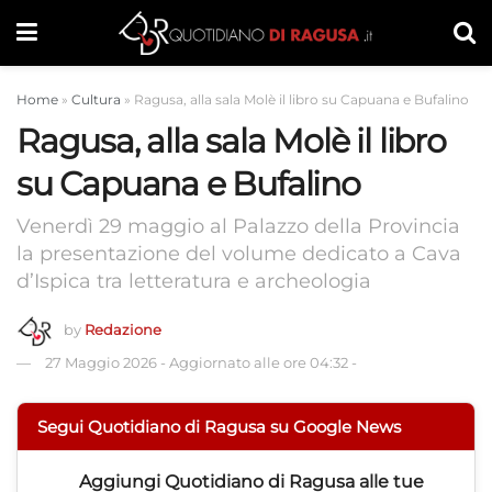
Home
»
Cultura
»
Ragusa, alla sala Molè il libro su Capuana e Bufalino
Ragusa, alla sala Molè il libro
su Capuana e Bufalino
Venerdì 29 maggio al Palazzo della Provincia
la presentazione del volume dedicato a Cava
d’Ispica tra letteratura e archeologia
by
Redazione
27 Maggio 2026
-
Aggiornato alle ore 04:32
-
Segui Quotidiano di Ragusa su Google News
Aggiungi
Quotidiano di Ragusa
alle tue