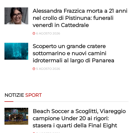
Garantire la sicurezza, prevenire e
Alessandra Frazzica morta a 21 anni
rilevare frodi, correggere errori, Erogare
nel crollo di Pistinuna: funerali
e presentare pubblicità e contenuto,
Sempre attivo
venerdì in Cattedrale
Salvare e comunicare le scelte sulla
privacy.
6 AGOSTO 2026
Scoperto un grande cratere
sottomarino e nuovi camini
idrotermali al largo di Panarea
5 AGOSTO 2026
NOTIZIE
SPORT
Beach Soccer a Scoglitti, Viareggio
campione Under 20 ai rigori:
stasera i quarti della Final Eight