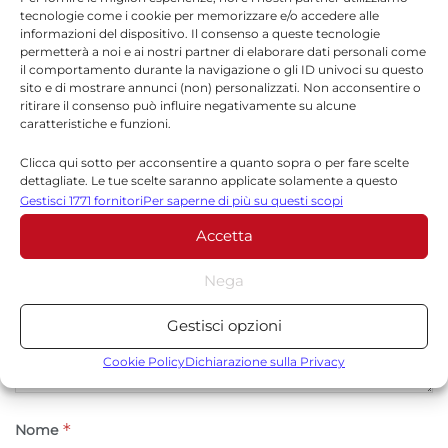
tecnologie come i cookie per memorizzare e/o accedere alle
informazioni del dispositivo. Il consenso a queste tecnologie
permetterà a noi e ai nostri partner di elaborare dati personali come
il comportamento durante la navigazione o gli ID univoci su questo
Lascia un commento
sito e di mostrare annunci (non) personalizzati. Non acconsentire o
ritirare il consenso può influire negativamente su alcune
Il tuo indirizzo email non sarà pubblicato.
I campi
caratteristiche e funzioni.
*
obbligatori sono contrassegnati
Clicca qui sotto per acconsentire a quanto sopra o per fare scelte
dettagliate. Le tue scelte saranno applicate solamente a questo
*
Commento
sito. È possibile modificare le impostazioni in qualsiasi momento,
Gestisci 1771 fornitori
Per saperne di più su questi scopi
compreso il ritiro del consenso, utilizzando i pulsanti della Cookie
Accetta
Policy o cliccando sul pulsante di gestione del consenso nella parte
inferiore dello schermo.
Nega
Statistiche
Gestisci opzioni
Archiviare informazioni su dispositivo e/o accedervi, Misurare le
prestazioni degli annunci, Misurare le prestazioni dei contenuti,
Cookie Policy
Dichiarazione sulla Privacy
Comprendere il pubblico attraverso statistiche o la
combinazione di dati provenienti da fonti diverse.
*
Nome