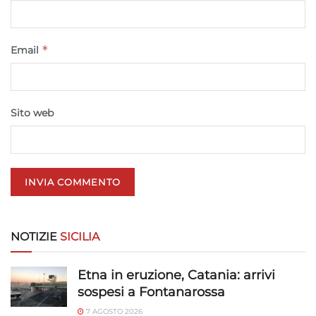
Marketing
Archiviare informazioni su dispositivo e/o accedervi, Utilizzare
dati limitati per la selezione della pubblicità, Creare profili per la
*
Email
pubblicità personalizzata, Utilizzare profili per la selezione di
pubblicità personalizzata, Creare profili per la personalizzazione
dei contenuti, Utilizzare profili per la selezione di contenuti
personalizzati, Sviluppare e migliorare i servizi, Utilizzare dati
Sito web
limitati per la selezione dei contenuti.
Funzionalità
Sempre attivo
Abbinare e combinare dati provenienti da altre
fonti di dati, Collegare diversi dispositivi,
Identificare i dispositivi in base alle informazioni
trasmesse automaticamente.
NOTIZIE
SICILIA
Utilizzare dati di geolocalizzazione precisi,
Etna in eruzione, Catania: arrivi
Riconoscere i dispositivi in base a informazioni
sospesi a Fontanarossa
richieste attivamente.
7 AGOSTO 2026