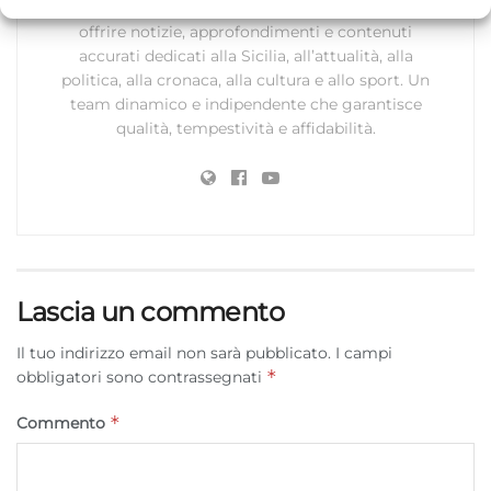
dell’informazione che ogni giorno lavorano per
Comprendere il pubblico attraverso statistiche o la
offrire notizie, approfondimenti e contenuti
combinazione di dati provenienti da fonti diverse.
accurati dedicati alla Sicilia, all’attualità, alla
politica, alla cronaca, alla cultura e allo sport. Un
Marketing
team dinamico e indipendente che garantisce
Archiviare informazioni su dispositivo e/o accedervi, Utilizzare
qualità, tempestività e affidabilità.
dati limitati per la selezione della pubblicità, Creare profili per la
pubblicità personalizzata, Utilizzare profili per la selezione di
pubblicità personalizzata, Creare profili per la personalizzazione
dei contenuti, Utilizzare profili per la selezione di contenuti
personalizzati, Sviluppare e migliorare i servizi, Utilizzare dati
limitati per la selezione dei contenuti.
Lascia un commento
Funzionalità
Sempre attivo
Il tuo indirizzo email non sarà pubblicato.
I campi
Abbinare e combinare dati provenienti da altre
*
obbligatori sono contrassegnati
fonti di dati, Collegare diversi dispositivi,
Identificare i dispositivi in base alle informazioni
*
Commento
trasmesse automaticamente.