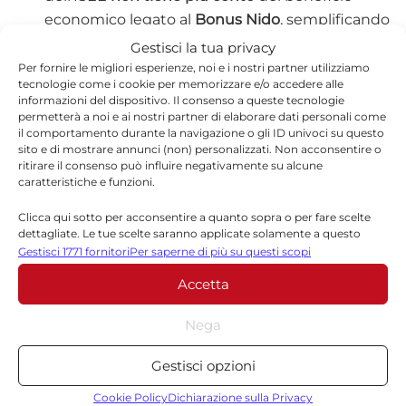
economico legato al
Bonus Nido
, semplificando
l’accesso alla misura per le famiglie con bambini
Gestisci la tua privacy
piccoli.
Per fornire le migliori esperienze, noi e i nostri partner utilizziamo
tecnologie come i cookie per memorizzare e/o accedere alle
informazioni del dispositivo. Il consenso a queste tecnologie
permetterà a noi e ai nostri partner di elaborare dati personali come
il comportamento durante la navigazione o gli ID univoci su questo
sito e di mostrare annunci (non) personalizzati. Non acconsentire o
ritirare il consenso può influire negativamente su alcune
TORNA IN ATTUALITÀ
caratteristiche e funzioni.
Clicca qui sotto per acconsentire a quanto sopra o per fare scelte
dettagliate. Le tue scelte saranno applicate solamente a questo
sito. È possibile modificare le impostazioni in qualsiasi momento,
Gestisci 1771 fornitori
Per saperne di più su questi scopi
compreso il ritiro del consenso, utilizzando i pulsanti della Cookie
Accetta
Policy o cliccando sul pulsante di gestione del consenso nella parte
inferiore dello schermo.
Nega
Redazione
Statistiche
Gestisci opzioni
La redazione di Quotidianodiragusa.it è composta
Archiviare informazioni su dispositivo e/o accedervi, Misurare le
da giornalisti, collaboratori e professionisti
prestazioni degli annunci, Misurare le prestazioni dei contenuti,
Cookie Policy
Dichiarazione sulla Privacy