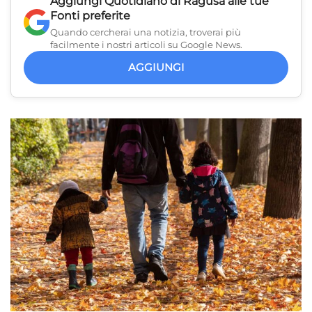
Aggiungi
Quotidiano di Ragusa
alle tue
Fonti preferite
Quando cercherai una notizia, troverai più
facilmente i nostri articoli su Google News.
AGGIUNGI