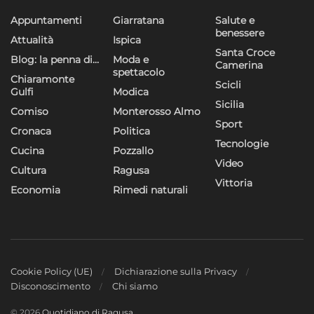
Appuntamenti
Giarratana
Salute e
benessere
Attualità
Ispica
Santa Croce
Blog: la penna di…
Moda e
Camerina
spettacolo
Chiaramonte
Scicli
Gulfi
Modica
Sicilia
Comiso
Monterosso Almo
Sport
Cronaca
Politica
Tecnologie
Cucina
Pozzallo
Video
Cultura
Ragusa
Vittoria
Economia
Rimedi naturali
Cookie Policy (UE)
Dichiarazione sulla Privacy
Disconoscimento
Chi siamo
© 2026
Quotidiano di Ragusa