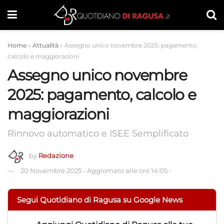
Home
»
Attualità
»
Assegno unico novembre 2025: pagamento,
calcolo e maggiorazioni
Assegno unico novembre
2025: pagamento, calcolo e
maggiorazioni
Rinnovo automatico e ISEE Semplificato
by
Redazione
20 Novembre 2025
-
Aggiornato alle ore 14:05
-
Segui Quotidiano di Ragusa su Google News