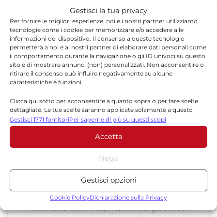
Gestisci la tua privacy
Per fornire le migliori esperienze, noi e i nostri partner utilizziamo
tecnologie come i cookie per memorizzare e/o accedere alle
informazioni del dispositivo. Il consenso a queste tecnologie
TORNA IN ATTUALITÀ
permetterà a noi e ai nostri partner di elaborare dati personali come
il comportamento durante la navigazione o gli ID univoci su questo
sito e di mostrare annunci (non) personalizzati. Non acconsentire o
ritirare il consenso può influire negativamente su alcune
caratteristiche e funzioni.
Clicca qui sotto per acconsentire a quanto sopra o per fare scelte
dettagliate. Le tue scelte saranno applicate solamente a questo
sito. È possibile modificare le impostazioni in qualsiasi momento,
Gestisci 1771 fornitori
Per saperne di più su questi scopi
Redazione
compreso il ritiro del consenso, utilizzando i pulsanti della Cookie
Accetta
Policy o cliccando sul pulsante di gestione del consenso nella parte
La redazione di Quotidianodiragusa.it è composta
inferiore dello schermo.
da giornalisti, collaboratori e professionisti
Nega
dell’informazione che ogni giorno lavorano per
Statistiche
offrire notizie, approfondimenti e contenuti
Gestisci opzioni
Archiviare informazioni su dispositivo e/o accedervi, Misurare le
accurati dedicati alla Sicilia, all’attualità, alla
prestazioni degli annunci, Misurare le prestazioni dei contenuti,
Cookie Policy
Dichiarazione sulla Privacy
politica, alla cronaca, alla cultura e allo sport. Un
Comprendere il pubblico attraverso statistiche o la
team dinamico e indipendente che garantisce
combinazione di dati provenienti da fonti diverse.