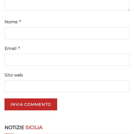
richieste attivamente.
Garantire la sicurezza, prevenire e
*
Nome
rilevare frodi, correggere errori, Erogare
e presentare pubblicità e contenuto,
Sempre attivo
Salvare e comunicare le scelte sulla
privacy.
*
Email
Sito web
NOTIZIE
SICILIA