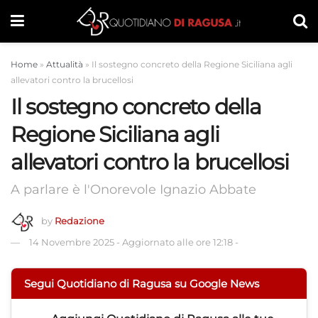
Home
»
Attualità
»
Il sostegno concreto della Regione Siciliana agli
allevatori contro la brucellosi
Il sostegno concreto della
Regione Siciliana agli
allevatori contro la brucellosi
A parlare è l'Onorevole Ignazio Abbate
by
Redazione
14 Novembre 2025
-
Aggiornato alle ore 12:18
-
Segui Quotidiano di Ragusa su Google News