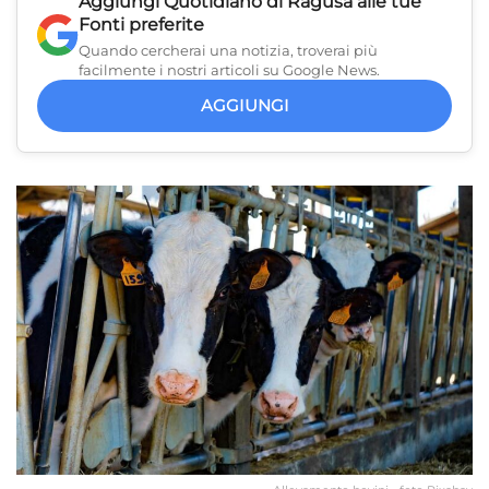
Aggiungi
Quotidiano di Ragusa
alle tue
Fonti preferite
Quando cercherai una notizia, troverai più
facilmente i nostri articoli su Google News.
AGGIUNGI