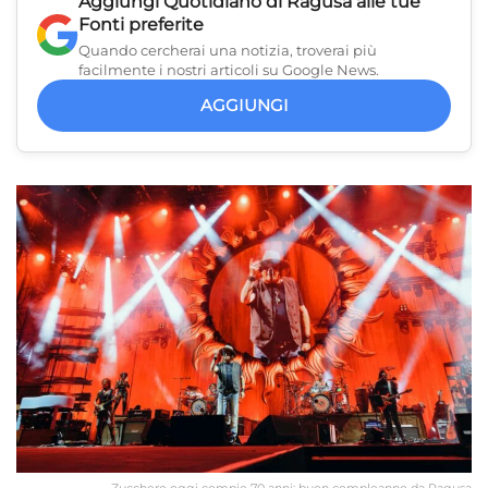
Aggiungi
Quotidiano di Ragusa
alle tue
Fonti preferite
Quando cercherai una notizia, troverai più
facilmente i nostri articoli su Google News.
AGGIUNGI