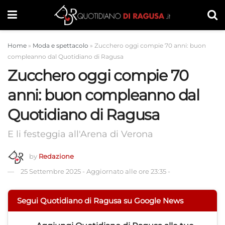
Home
»
Moda e spettacolo
»
Zucchero oggi compie 70 anni: buon
compleanno dal Quotidiano di Ragusa
Zucchero oggi compie 70
anni: buon compleanno dal
Quotidiano di Ragusa
E li festeggia all'Arena di Verona
by
Redazione
25 Settembre 2025
-
Aggiornato alle ore 23:35
-
Segui Quotidiano di Ragusa su Google News