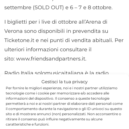
settembre (SOLD OUT) e 6 – 7 e 8 ottobre.
I biglietti per i live di ottobre all’Arena di
Verona sono disponibili in prevendita su
Ticketone.it e nei punti di vendita abituali. Per
ulteriori informazioni consultare il
sito: www.friendsandpartners.it.
Radio Italia solomusicaitaliana è la radio
Gestisci la tua privacy
ufficiale dei concerti di Zucchero all’Arena di
Per fornire le migliori esperienze, noi e i nostri partner utilizziamo
Verona.
tecnologie come i cookie per memorizzare e/o accedere alle
informazioni del dispositivo. Il consenso a queste tecnologie
permetterà a noi e ai nostri partner di elaborare dati personali come
Il giorno del suo compleanno, Rai 3 dedica la
il comportamento durante la navigazione o gli ID univoci su questo
sito e di mostrare annunci (non) personalizzati. Non acconsentire o
prima serata al docufilm ZUCCHERO – Sugar
ritirare il consenso può influire negativamente su alcune
Fornaciari (Il romanzo della mia vita) di
caratteristiche e funzioni.