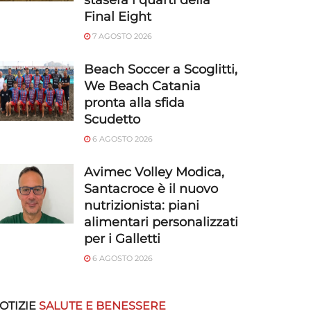
stasera i quarti della
Final Eight
7 AGOSTO 2026
Beach Soccer a Scoglitti,
We Beach Catania
pronta alla sfida
Scudetto
6 AGOSTO 2026
Avimec Volley Modica,
Santacroce è il nuovo
nutrizionista: piani
alimentari personalizzati
per i Galletti
6 AGOSTO 2026
OTIZIE
SALUTE E BENESSERE