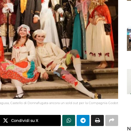
agusa, Castello di Donnafugata ancora un sold out per la Compagnia Godot
Condividi su X
N