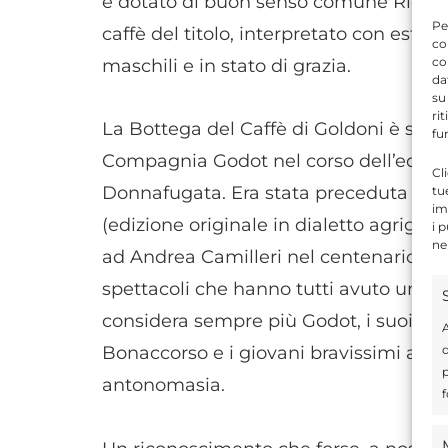
e dotato di buon senso comune Ridolfo
Pe
caffè del titolo, interpretato con estr
co
co
maschili e in stato di grazia.
da
su
ri
La Bottega del Caffè di Goldoni è stata
fu
Compagnia Godot nel corso dell’edizion
Cl
Donnafugata. Era stata preceduta da A b
tu
im
(edizione originale in dialetto agrigen
i 
ne
ad Andrea Camilleri nel centenario de
spettacoli che hanno tutti avuto un g
considera sempre più Godot, i suoi diret
A
d
Bonaccorso e i giovani bravissimi att
p
antonomasia.
f