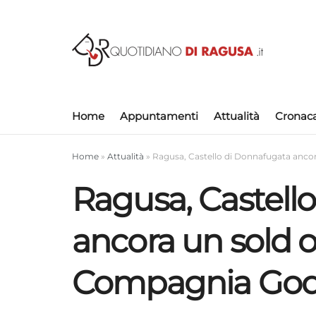
Home
Appuntamenti
Attualità
Cronac
Home
»
Attualità
»
Ragusa, Castello di Donnafugata anco
Ragusa, Castell
ancora un sold o
Compagnia God