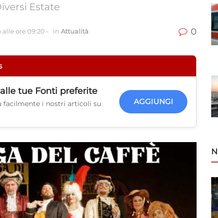
iversi Estate
0
 alle ore 09:20
-
in
Attualità
s
alle tue
Fonti preferite
AGGIUNGI
facilmente i nostri articoli su
N