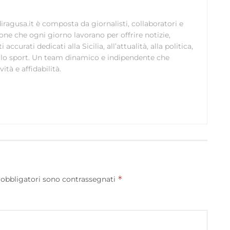
scelte sulla privacy.
ragusa.it è composta da giornalisti, collaboratori e
ione che ogni giorno lavorano per offrire notizie,
curati dedicati alla Sicilia, all’attualità, alla politica,
 allo sport. Un team dinamico e indipendente che
ità e affidabilità.
*
 obbligatori sono contrassegnati