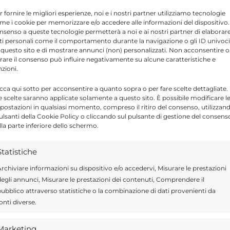
, proprietario appunto della bottega del
r fornire le migliori esperienze, noi e i nostri partner utilizziamo tecnologie
ema misura da una Federica Bisegna in abiti
me i cookie per memorizzare e/o accedere alle informazioni del dispositivo. 
nsenso a queste tecnologie permetterà a noi e ai nostri partner di elaborar
ti personali come il comportamento durante la navigazione o gli ID univoci
 questo sito e di mostrare annunci (non) personalizzati. Non acconsentire o
tirare il consenso può influire negativamente su alcune caratteristiche e
 la terza opera teatrale portata in scena dalla
nzioni.
e 2025 di Palchi Diversi Estate al Castello di
icca qui sotto per acconsentire a quanto sopra o per fare scelte dettagliate.
irritta cu i ciancianeddi di Luigi Pirandello
e scelte saranno applicate solamente a questo sito. È possibile modificare l
postazioni in qualsiasi momento, compreso il ritiro del consenso, utilizzan
tino de Il berretto a sonagli) con un omaggio
pulsanti della Cookie Policy o cliccando sul pulsante di gestione del consens
lla parte inferiore dello schermo.
lla nascita e da Macbet di Shakespeare,
randissimo successo tra un pubblico che
Statistiche
tori artistici Federica Bisegna e Vittorio
rchiviare informazioni su dispositivo e/o accedervi, Misurare le prestazioni
egli annunci, Misurare le prestazioni dei contenuti, Comprendere il
ori come la compagnia teatrale ragusana per
ubblico attraverso statistiche o la combinazione di dati provenienti da
onti diverse.
Marketing