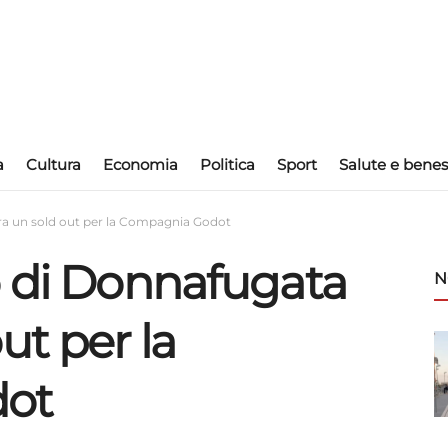
a
Cultura
Economia
Politica
Sport
Salute e benes
ra un sold out per la Compagnia Godot
o di Donnafugata
N
ut per la
ot