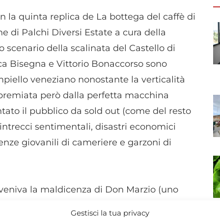
la quinta replica de La bottega del caffè di
ne di Palchi Diversi Estate a cura della
scenario della scalinata del Castello di
rica Bisegna e Vittorio Bonaccorso sono
ampiello veneziano nonostante la verticalità
 premiata però dalla perfetta macchina
tato il pubblico da sold out (come del resto
intrecci sentimentali, disastri economici
enze giovanili di cameriere e garzoni di
rveniva la maldicenza di Don Marzio (uno
 faceva da contraltare un posato equilibra to
Gestisci la tua privacy