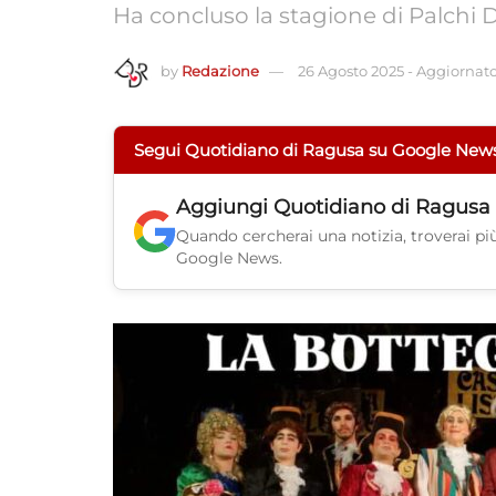
Ha concluso la stagione di Palchi D
by
Redazione
26 Agosto 2025
-
Aggiornato
Segui Quotidiano di Ragusa su Google New
Aggiungi
Quotidiano di Ragusa
Quando cercherai una notizia, troverai più 
Google News.