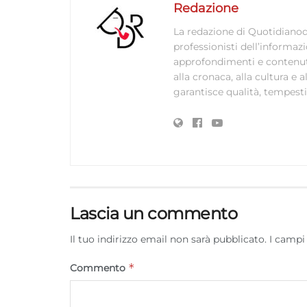
Redazione
La redazione di Quotidianodi
professionisti dell’informaz
approfondimenti e contenuti ac
alla cronaca, alla cultura e
garantisce qualità, tempestiv
Lascia un commento
Il tuo indirizzo email non sarà pubblicato.
I campi
*
Commento