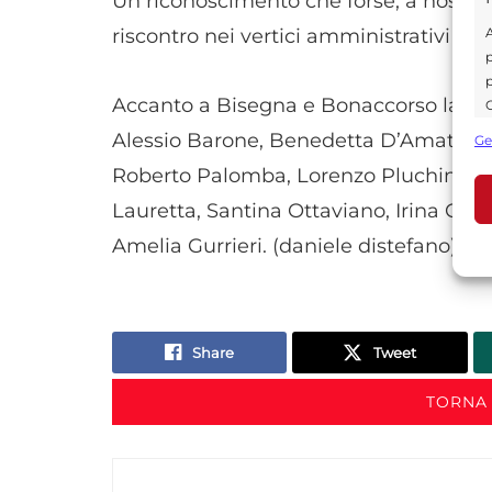
Un riconoscimento che forse, a nostr
A
riscontro nei vertici amministrativi istit
p
p
Accanto a Bisegna e Bonaccorso la par
C
s
Alessio Barone, Benedetta D’Amato, Fe
Ge
U
Roberto Palomba, Lorenzo Pluchino, M
Lauretta, Santina Ottaviano, Irina Gos
Amelia Gurrieri. (daniele distefano)
A
C
Share
Tweet
TORNA 