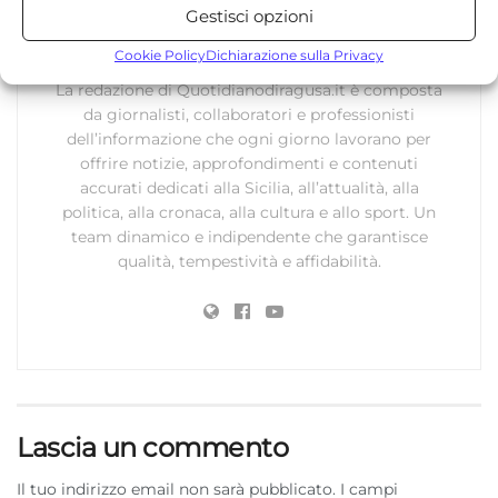
Gestisci opzioni
Archiviare informazioni su dispositivo e/o accedervi, Misurare le
Redazione
prestazioni degli annunci, Misurare le prestazioni dei contenuti,
Cookie Policy
Dichiarazione sulla Privacy
Comprendere il pubblico attraverso statistiche o la
La redazione di Quotidianodiragusa.it è composta
combinazione di dati provenienti da fonti diverse.
da giornalisti, collaboratori e professionisti
dell’informazione che ogni giorno lavorano per
Marketing
offrire notizie, approfondimenti e contenuti
accurati dedicati alla Sicilia, all’attualità, alla
Archiviare informazioni su dispositivo e/o accedervi, Utilizzare
politica, alla cronaca, alla cultura e allo sport. Un
dati limitati per la selezione della pubblicità, Creare profili per la
team dinamico e indipendente che garantisce
pubblicità personalizzata, Utilizzare profili per la selezione di
qualità, tempestività e affidabilità.
pubblicità personalizzata, Creare profili per la personalizzazione
dei contenuti, Utilizzare profili per la selezione di contenuti
personalizzati, Sviluppare e migliorare i servizi, Utilizzare dati
limitati per la selezione dei contenuti.
Funzionalità
Sempre attivo
Abbinare e combinare dati provenienti da altre
Lascia un commento
fonti di dati, Collegare diversi dispositivi,
Identificare i dispositivi in base alle informazioni
Il tuo indirizzo email non sarà pubblicato.
I campi