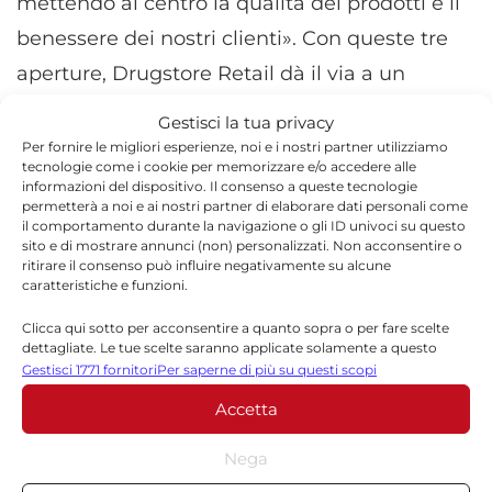
mettendo al centro la qualità dei prodotti e il
benessere dei nostri clienti». Con queste tre
aperture, Drugstore Retail dà il via a un
percorso che vuole diventare un punto di
Gestisci la tua privacy
riferimento per lo shopping nel Sud Italia,
Per fornire le migliori esperienze, noi e i nostri partner utilizziamo
tecnologie come i cookie per memorizzare e/o accedere alle
unendo efficienza e innovazione in un nuovo
informazioni del dispositivo. Il consenso a queste tecnologie
permetterà a noi e ai nostri partner di elaborare dati personali come
concept di drugstore.
il comportamento durante la navigazione o gli ID univoci su questo
sito e di mostrare annunci (non) personalizzati. Non acconsentire o
ritirare il consenso può influire negativamente su alcune
caratteristiche e funzioni.
Clicca qui sotto per acconsentire a quanto sopra o per fare scelte
TORNA IN SICILIA
dettagliate. Le tue scelte saranno applicate solamente a questo
sito. È possibile modificare le impostazioni in qualsiasi momento,
Gestisci 1771 fornitori
Per saperne di più su questi scopi
compreso il ritiro del consenso, utilizzando i pulsanti della Cookie
Accetta
Policy o cliccando sul pulsante di gestione del consenso nella parte
inferiore dello schermo.
Nega
Statistiche