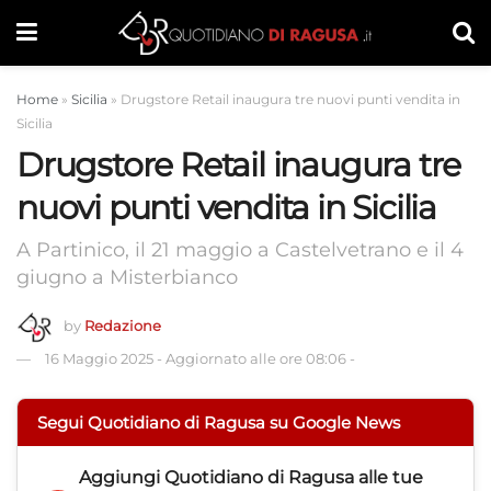
Home
»
Sicilia
»
Drugstore Retail inaugura tre nuovi punti vendita in
Sicilia
Drugstore Retail inaugura tre
nuovi punti vendita in Sicilia
A Partinico, il 21 maggio a Castelvetrano e il 4
giugno a Misterbianco
by
Redazione
16 Maggio 2025
-
Aggiornato alle ore 08:06
-
Segui Quotidiano di Ragusa su Google News
Aggiungi
Quotidiano di Ragusa
alle tue