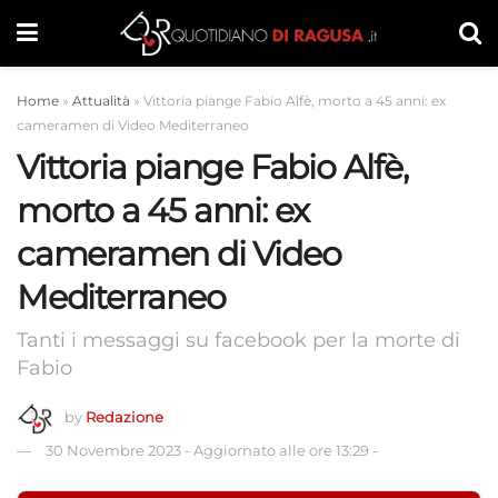
Home
»
Attualità
»
Vittoria piange Fabio Alfè, morto a 45 anni: ex
cameramen di Video Mediterraneo
Vittoria piange Fabio Alfè,
morto a 45 anni: ex
cameramen di Video
Mediterraneo
Tanti i messaggi su facebook per la morte di
Fabio
by
Redazione
30 Novembre 2023
-
Aggiornato alle ore 13:29
-