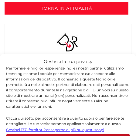
TORNA IN ATTUALITÀ
Gestisci la tua privacy
Redazione
Per fornire le migliori esperienze, noi e i nostri partner utilizziamo
La redazione di Quotidianodiragusa.it è composta
tecnologie come i cookie per memorizzare e/o accedere alle
da giornalisti, collaboratori e professionisti
informazioni del dispositivo. Il consenso a queste tecnologie
permetterà a noi e ai nostri partner di elaborare dati personali come
dell’informazione che ogni giorno lavorano per
il comportamento durante la navigazione o gli ID univoci su questo
offrire notizie, approfondimenti e contenuti
sito e di mostrare annunci (non) personalizzati. Non acconsentire o
accurati dedicati alla Sicilia, all’attualità, alla
ritirare il consenso può influire negativamente su alcune
politica, alla cronaca, alla cultura e allo sport. Un
caratteristiche e funzioni.
team dinamico e indipendente che garantisce
Clicca qui sotto per acconsentire a quanto sopra o per fare scelte
qualità, tempestività e affidabilità.
dettagliate. Le tue scelte saranno applicate solamente a questo
sito. È possibile modificare le impostazioni in qualsiasi momento,
Gestisci 1771 fornitori
Per saperne di più su questi scopi
compreso il ritiro del consenso, utilizzando i pulsanti della Cookie