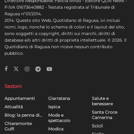
Direttore Responsabile: Felicia Rinzo - Editore QDR News -
P.IVA 01673640882 - Testata registrata al Tribunale di
Ragusa n°01/2014.
2014. Questo sito Web, Quotidiano di Ragusa, ivi inclusi
nomi, logo, nonchè lo schema di colori e il layout del sito,
sono soggetti a copyright, diritti sui marchi, diritti di
database e/o altri diritti di proprietà intellettuale. © 2026. Il
Quotidiano di Ragusa non riceve nessun contributo
pubblico.
Sezioni
Appuntamenti
Giarratana
Salute e
benessere
Attualità
Ispica
Santa Croce
Blog: la penna di…
Moda e
Camerina
spettacolo
Chiaramonte
Scicli
Gulfi
Modica