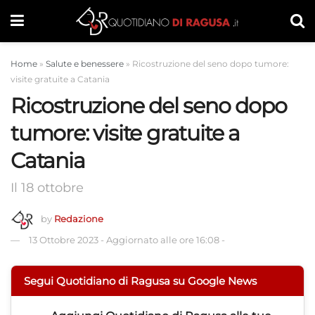
Home
»
Salute e benessere
»
Ricostruzione del seno dopo tumore:
visite gratuite a Catania
Ricostruzione del seno dopo
tumore: visite gratuite a
Catania
Il 18 ottobre
by
Redazione
13 Ottobre 2023
-
Aggiornato alle ore 16:08
-
Segui Quotidiano di Ragusa su Google News