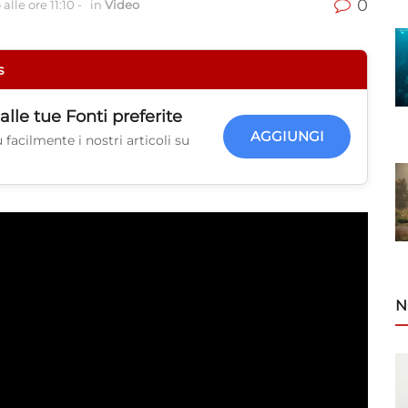
0
alle ore 11:10
-
in
Video
s
alle tue
Fonti preferite
AGGIUNGI
facilmente i nostri articoli su
N