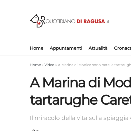
Home
Appuntamenti
Attualità
Cronac
Home
»
Video
»
A Marina di Modica sono nate le tartarug
A Marina di Mod
tartarughe Care
Il miracolo della vita sulla spiaggi