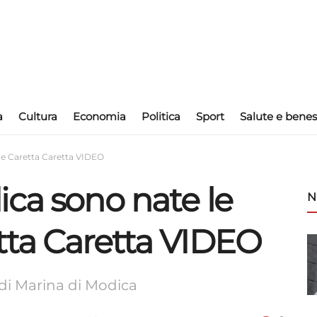
a
Cultura
Economia
Politica
Sport
Salute e benes
he Caretta Caretta VIDEO
ica sono nate le
N
tta Caretta VIDEO
a di Marina di Modica