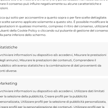
tirare il consenso può influire negativamente su alcune caratteristiche e
ggia, con la schiusa delle uova di Caretta
nzioni.
ivamente molto bello. Siamo pronti anche
icca qui sotto per acconsentire a quanto sopra o per fare scelte dettagliate.
e scelte saranno applicate solamente a questo sito. È possibile modificare l
il nostro aiuto per supportare il ‘miracolo
postazioni in qualsiasi momento, compreso il ritiro del consenso, utilizzan
i”.
pulsanti della Cookie Policy o cliccando sul pulsante di gestione del consens
lla parte inferiore dello schermo.
ca: “Di concerto con gli organi competenti,
Statistiche
elto’ dagli esemplari di tartaruga Caretta
rchiviare informazioni su dispositivo e/o accedervi, Misurare le prestazioni
egli annunci, Misurare le prestazioni dei contenuti, Comprendere il
re spiagge, dando origine alla vita dei loro
ubblico attraverso statistiche o la combinazione di dati provenienti da
nire, lo scorso fine settimana, con la
onti diverse.
va al mare. Il mezzo che avrebbe dovuto
Marketing
io di un faro che, una volta acceso, avrebbe
rchiviare informazioni su dispositivo e/o accedervi, Utilizzare dati limitati
unque, la nascita delle piccole testuggini
er la selezione della pubblicità, Creare profili per la pubblicità
in queste ore, provvederemo, d‘accordo con le
ersonalizzata, Utilizzare profili per la selezione di pubblicità personalizzata,
 riposizionamento delle alghe, in modo da
reare profili per la personalizzazione dei contenuti, Utilizzare profili per la