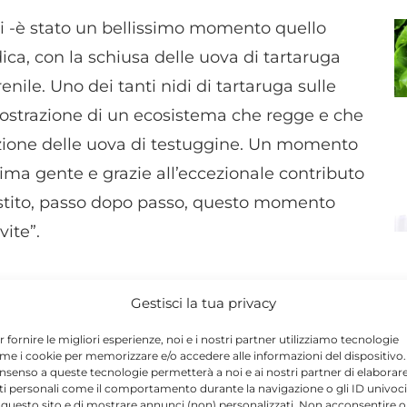
ri -è stato un bellissimo momento quello
ica, con la schiusa delle uova di tartaruga
enile. Uno dei tanti nidi di tartaruga sulle
mostrazione di un ecosistema che regge e che
izione delle uova di testuggine. Un momento
ima gente e grazie all’eccezionale contributo
stito, passo dopo passo, questo momento
vite”.
tiche per la tutela e difesa degli Animali:
Gestisci la tua privacy
e altre associazioni che tutelano l’ambiente,
r fornire le migliori esperienze, noi e i nostri partner utilizziamo tecnologie
orso comune per proteggere e valorizzare il
me i cookie per memorizzare e/o accedere alle informazioni del dispositivo. 
nsenso a queste tecnologie permetterà a noi e ai nostri partner di elaborar
assaggio e, per quanto di nostra
ti personali come il comportamento durante la navigazione o gli ID univoci
ne. Avere assistito a quest’eccezionale
 questo sito e di mostrare annunci (non) personalizzati. Non acconsentire o