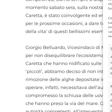
ri
momento sabato sera, sulla nostra spia
fu
Caretta, è stato coinvolgente ed emot
Cl
tu
per le prossime occasioni, a dare tutto 
im
della vita’ di questi bellissimi esemplar
i 
ne
Giorgio Belluardo, Vicesindaco di Modi
per non disequilibrare l’ecosistema ‘sc
A
d
Caretta che hanno nidificato sulle nost
p
‘piccoli’, abbiamo deciso di non interve
f
rimozione delle alghe depositate in ri
operare, infatti, necessitava dell’ausil
A
compromesso la schiusa delle uova e d
p
che hanno preso la via del mare. Già 
p
autorità competenti, all’intervento di
C