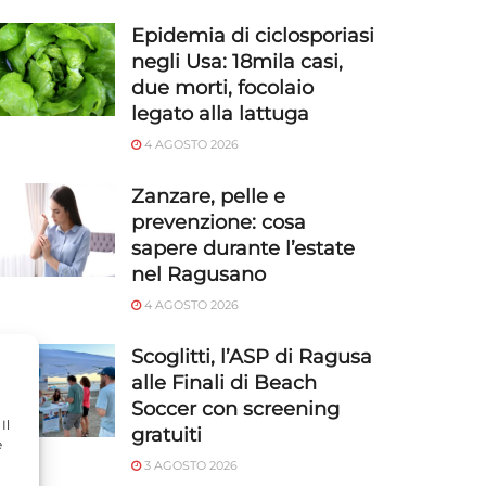
Epidemia di ciclosporiasi
negli Usa: 18mila casi,
due morti, focolaio
legato alla lattuga
4 AGOSTO 2026
Zanzare, pelle e
prevenzione: cosa
sapere durante l’estate
nel Ragusano
4 AGOSTO 2026
Scoglitti, l’ASP di Ragusa
alle Finali di Beach
Soccer con screening
Il
gratuiti
e
3 AGOSTO 2026