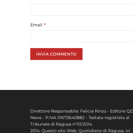
*
Email
Direttore Responsabile: Felicia Rinzo - Editore Q
News - P.IVA 01673640882 - Testata registrata al
Tribunale di Ragusa n°01/2014.
2014. Questo sito Web, Quotidiano di Ragusa, ivi