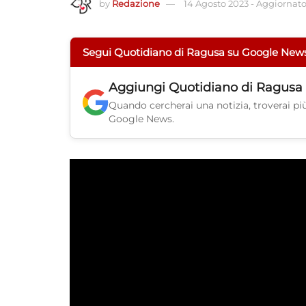
by
Redazione
14 Agosto 2023
-
Aggiornato 
Segui Quotidiano di Ragusa su Google New
Aggiungi
Quotidiano di Ragusa
Quando cercherai una notizia, troverai più 
Google News.