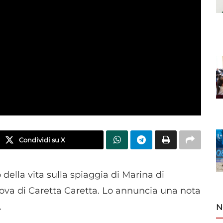
Condividi su X
 della vita sulla spiaggia di Marina di
uova di Caretta Caretta. Lo annuncia una nota
.
N