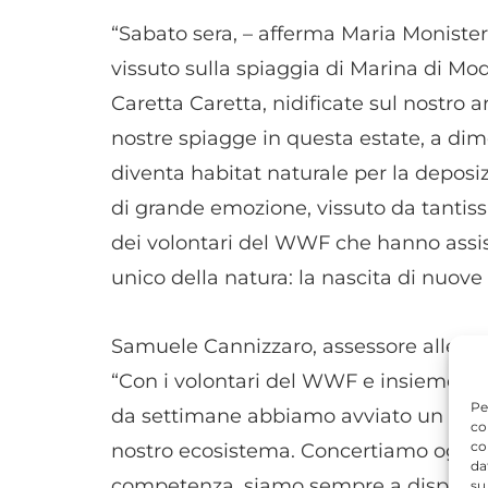
“Sabato sera, – afferma Maria Moniste
vissuto sulla spiaggia di Marina di Mod
Caretta Caretta, nidificate sul nostro ar
nostre spiagge in questa estate, a di
diventa habitat naturale per la depos
di grande emozione, vissuto da tantiss
dei volontari del WWF che hanno assi
unico della natura: la nascita di nuove 
Samuele Cannizzaro, assessore alle Poli
“Con i volontari del WWF e insieme all
Pe
da settimane abbiamo avviato un perc
co
co
nostro ecosistema. Concertiamo ogni p
da
competenza, siamo sempre a disposizio
su