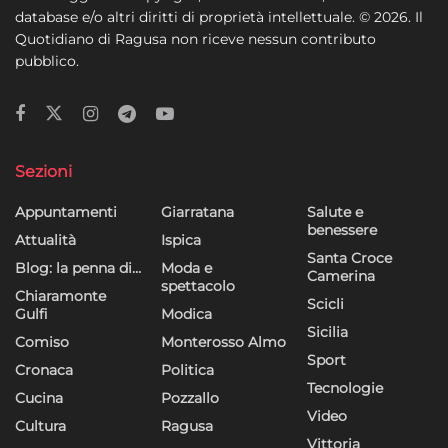
database e/o altri diritti di proprietà intellettuale. © 2026. Il
Quotidiano di Ragusa non riceve nessun contributo
pubblico.
Sezioni
Appuntamenti
Giarratana
Salute e
benessere
Attualità
Ispica
Santa Croce
Blog: la penna di…
Moda e
Camerina
spettacolo
Chiaramonte
Scicli
Gulfi
Modica
Sicilia
Comiso
Monterosso Almo
Sport
Cronaca
Politica
Tecnologie
Cucina
Pozzallo
Video
Cultura
Ragusa
Vittoria