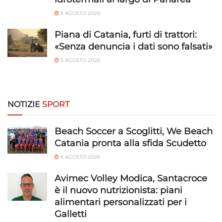
Identificare i dispositivi in base alle informazioni
5 AGOSTO 2026
trasmesse automaticamente.
Piana di Catania, furti di trattori:
Utilizzare dati di geolocalizzazione precisi,
«Senza denuncia i dati sono falsati»
Riconoscere i dispositivi in base a informazioni
5 AGOSTO 2026
richieste attivamente.
Garantire la sicurezza, prevenire e
rilevare frodi, correggere errori, Erogare
NOTIZIE
SPORT
e presentare pubblicità e contenuto,
Sempre attivo
Salvare e comunicare le scelte sulla
Beach Soccer a Scoglitti, We Beach
privacy.
Catania pronta alla sfida Scudetto
6 AGOSTO 2026
Avimec Volley Modica, Santacroce
è il nuovo nutrizionista: piani
alimentari personalizzati per i
Galletti