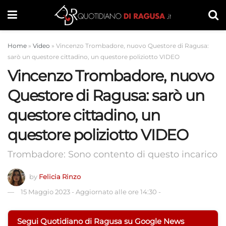
Home
»
Video
»
Vincenzo Trombadore, nuovo Questore di Ragusa:
sarò un questore cittadino, un questore poliziotto VIDEO
Vincenzo Trombadore, nuovo
Questore di Ragusa: sarò un
questore cittadino, un
questore poliziotto VIDEO
Trombadore: Sono contento di questo incarico
by
Felicia Rinzo
15 Maggio 2023
-
Aggiornato alle ore 14:30
-
Segui Quotidiano di Ragusa su Google News