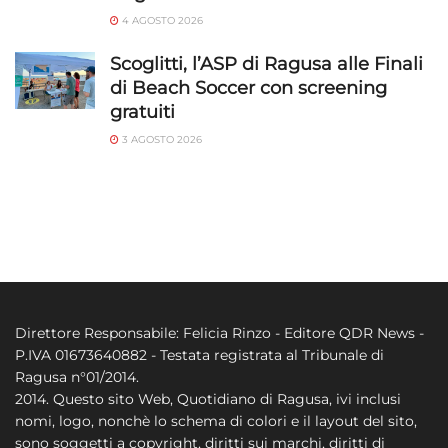
4 AGOSTO 2026
Scoglitti, l’ASP di Ragusa alle Finali
di Beach Soccer con screening
gratuiti
3 AGOSTO 2026
Direttore Responsabile: Felicia Rinzo - Editore QDR News -
P.IVA 01673640882 - Testata registrata al Tribunale di
Ragusa n°01/2014.
2014. Questo sito Web, Quotidiano di Ragusa, ivi inclusi
nomi, logo, nonchè lo schema di colori e il layout del sito,
sono soggetti a copyright, diritti sui marchi, diritti di