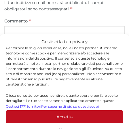
Il tuo indirizzo email non sarà pubblicato.
I campi
*
obbligatori sono contrassegnati
*
Commento
Gestisci la tua privacy
Per fornire le migliori esperienze, noi e i nostri partner utilizziamo
tecnologie come i cookie per memorizzare e/o accedere alle
informazioni del dispositivo. Il consenso a queste tecnologie
permetterà a noi e ai nostri partner di elaborare dati personali come
il comportamento durante la navigazione o gli ID univoci su questo
sito e di mostrare annunci (non) personalizzati. Non acconsentire o
ritirare il consenso può influire negativamente su alcune
caratteristiche e funzioni.
*
Nome
Clicca qui sotto per acconsentire a quanto sopra o per fare scelte
dettagliate. Le tue scelte saranno applicate solamente a questo
sito. È possibile modificare le impostazioni in qualsiasi momento,
Gestisci 1771 fornitori
Per saperne di più su questi scopi
compreso il ritiro del consenso, utilizzando i pulsanti della Cookie
Accetta
Policy o cliccando sul pulsante di gestione del consenso nella parte
*
Email
inferiore dello schermo.