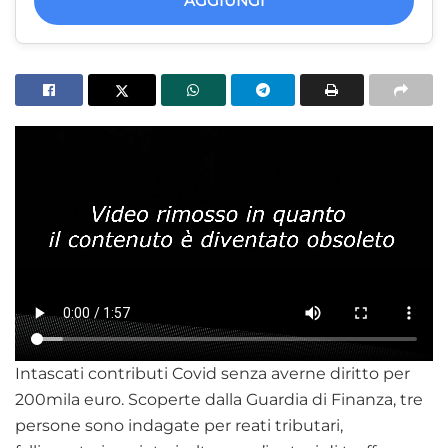
AGGIUNGI
Intascati contributi Covid senza averne diritto per
200mila euro. Scoperte dalla Guardia di Finanza, tre
persone sono indagate per reati tributari,