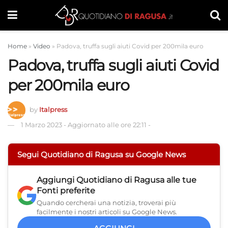
Home
»
Video
»
Padova, truffa sugli aiuti Covid per 200mila euro
Padova, truffa sugli aiuti Covid
per 200mila euro
by
Italpress
1 Marzo 2023
-
Aggiornato alle ore 22:11
-
Segui Quotidiano di Ragusa su Google News
Aggiungi
Quotidiano di Ragusa
alle tue
Fonti preferite
Quando cercherai una notizia, troverai più
facilmente i nostri articoli su Google News.