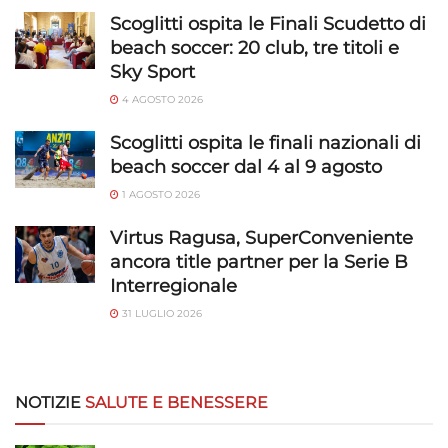
Scoglitti ospita le Finali Scudetto di
Funzionalità
Sempre attivo
beach soccer: 20 club, tre titoli e
Abbinare e combinare dati provenienti da altre
Sky Sport
fonti di dati, Collegare diversi dispositivi,
4 AGOSTO 2026
Identificare i dispositivi in base alle informazioni
trasmesse automaticamente.
Scoglitti ospita le finali nazionali di
beach soccer dal 4 al 9 agosto
Utilizzare dati di geolocalizzazione precisi,
1 AGOSTO 2026
Riconoscere i dispositivi in base a informazioni
richieste attivamente.
Virtus Ragusa, SuperConveniente
ancora title partner per la Serie B
Garantire la sicurezza, prevenire e
Interregionale
rilevare frodi, correggere errori, Erogare
31 LUGLIO 2026
e presentare pubblicità e contenuto,
Sempre attivo
Salvare e comunicare le scelte sulla
privacy.
NOTIZIE
SALUTE E BENESSERE