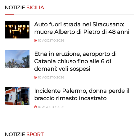
NOTIZIE
SICILIA
Funzionalità
Sempre attivo
Abbinare e combinare dati provenienti da altre
Auto fuori strada nel Siracusano:
fonti di dati, Collegare diversi dispositivi,
muore Alberto di Pietro di 48 anni
Identificare i dispositivi in base alle informazioni
10 AGOSTO 2026
trasmesse automaticamente.
Etna in eruzione, aeroporto di
Utilizzare dati di geolocalizzazione precisi,
Catania chiuso fino alle 6 di
Riconoscere i dispositivi in base a informazioni
domani: voli sospesi
richieste attivamente.
10 AGOSTO 2026
Garantire la sicurezza, prevenire e
Incidente Palermo, donna perde il
rilevare frodi, correggere errori, Erogare
braccio rimasto incastrato
e presentare pubblicità e contenuto,
Sempre attivo
10 AGOSTO 2026
Salvare e comunicare le scelte sulla
privacy.
NOTIZIE
SPORT