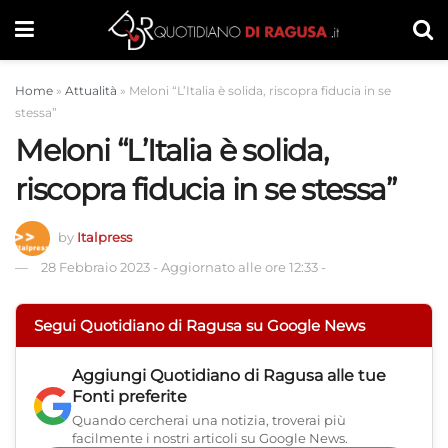
Home
»
Attualità
»
Meloni “L’Italia è solida, riscopra fiducia in se
stessa”
Meloni “L’Italia è solida,
riscopra fiducia in se stessa”
by
Italpress
28 Febbraio 2023
-
Aggiornato alle ore 12:33
-
Segui Quotidiano di Ragusa su Google News
Aggiungi
Quotidiano di Ragusa
alle tue
Fonti preferite
Quando cercherai una notizia, troverai più
facilmente i nostri articoli su Google News.