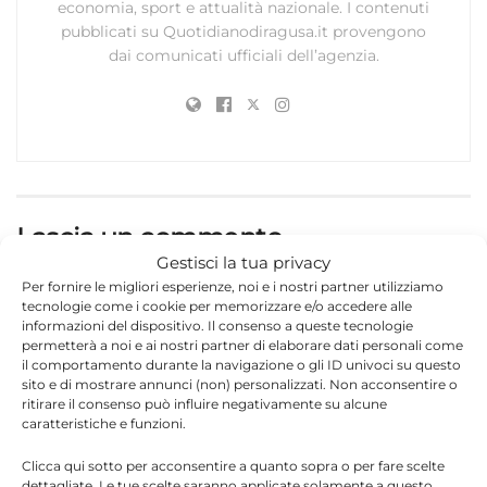
economia, sport e attualità nazionale. I contenuti
pubblicati su Quotidianodiragusa.it provengono
dai comunicati ufficiali dell’agenzia.
Lascia un commento
Gestisci la tua privacy
Il tuo indirizzo email non sarà pubblicato.
I campi
Per fornire le migliori esperienze, noi e i nostri partner utilizziamo
*
obbligatori sono contrassegnati
tecnologie come i cookie per memorizzare e/o accedere alle
informazioni del dispositivo. Il consenso a queste tecnologie
permetterà a noi e ai nostri partner di elaborare dati personali come
*
Commento
il comportamento durante la navigazione o gli ID univoci su questo
sito e di mostrare annunci (non) personalizzati. Non acconsentire o
ritirare il consenso può influire negativamente su alcune
caratteristiche e funzioni.
Clicca qui sotto per acconsentire a quanto sopra o per fare scelte
dettagliate. Le tue scelte saranno applicate solamente a questo