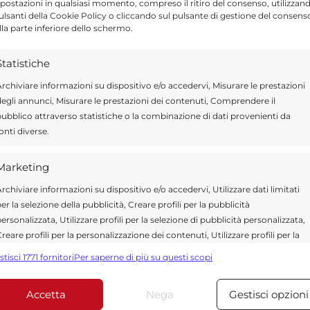
postazioni in qualsiasi momento, compreso il ritiro del consenso, utilizzan
pulsanti della Cookie Policy o cliccando sul pulsante di gestione del consens
lla parte inferiore dello schermo.
Statistiche
 Fornisce notizie, aggiornamenti e lanci su cronaca,
rchiviare informazioni su dispositivo e/o accedervi, Misurare le prestazioni
ttualità nazionale. I contenuti pubblicati su
egli annunci, Misurare le prestazioni dei contenuti, Comprendere il
ngono dai comunicati ufficiali dell’agenzia.
ubblico attraverso statistiche o la combinazione di dati provenienti da
onti diverse.
Marketing
rchiviare informazioni su dispositivo e/o accedervi, Utilizzare dati limitati
er la selezione della pubblicità, Creare profili per la pubblicità
ersonalizzata, Utilizzare profili per la selezione di pubblicità personalizzata,
reare profili per la personalizzazione dei contenuti, Utilizzare profili per la
elezione di contenuti personalizzati, Sviluppare e migliorare i servizi,
*
 obbligatori sono contrassegnati
stisci 1771 fornitori
Per saperne di più su questi scopi
tilizzare dati limitati per la selezione dei contenuti.
Accetta
Nega
Gestisci opzioni
Funzionalità
Sempre attiv