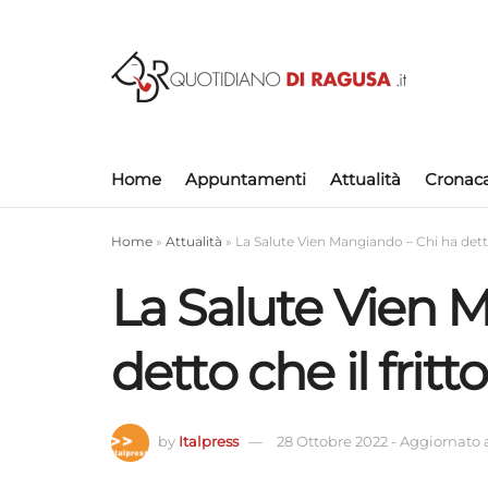
Home
Appuntamenti
Attualità
Cronac
Home
»
Attualità
»
La Salute Vien Mangiando – Chi ha detto
La Salute Vien 
detto che il fritt
by
Italpress
28 Ottobre 2022
-
Aggiornato a