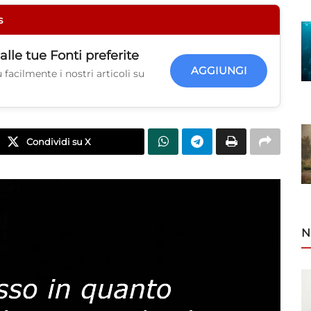
s
alle tue
Fonti preferite
AGGIUNGI
facilmente i nostri articoli su
Condividi su X
N