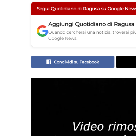
Segui Quotidiano di Ragusa su Google New
Aggiungi
Quotidiano di Ragusa
Quando cercherai una notizia, troverai più 
Google News.
Condividi su Facebook