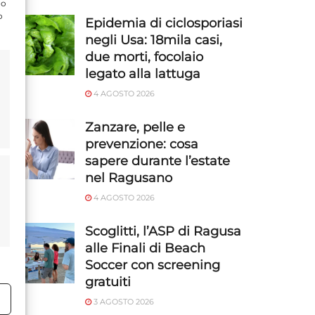
do
o
Epidemia di ciclosporiasi
negli Usa: 18mila casi,
due morti, focolaio
legato alla lattuga
4 AGOSTO 2026
Zanzare, pelle e
prevenzione: cosa
sapere durante l’estate
nel Ragusano
4 AGOSTO 2026
Scoglitti, l’ASP di Ragusa
alle Finali di Beach
Soccer con screening
gratuiti
3 AGOSTO 2026
o