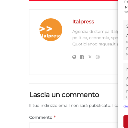
im
i 
ne
Italpress
Agenzia di stampa Italpress.
A
politica, economia, sport e a
d
Quotidianodiragusa.it prove
p
f
A
p
p
Lascia un commento
C
s
Il tuo indirizzo email non sarà pubblicato.
I campi
Ge
U
*
Commento