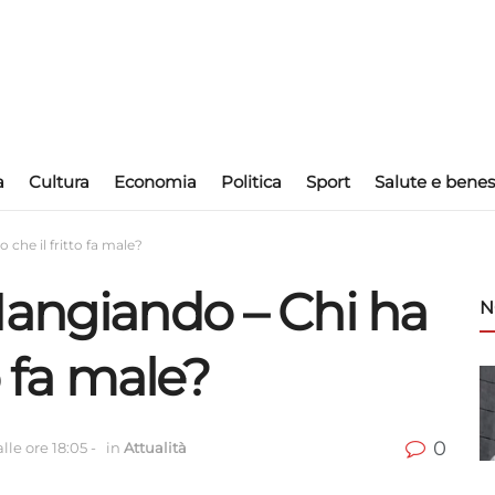
a
Cultura
Economia
Politica
Sport
Salute e benes
 che il fritto fa male?
Mangiando – Chi ha
N
o fa male?
0
lle ore 18:05
-
in
Attualità