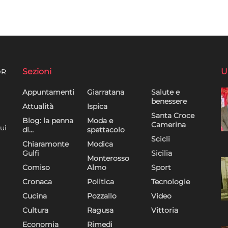
Sezioni
U
DR
Appuntamenti
Giarratana
Salute e
benessere
Attualità
Ispica
Santa Croce
Blog: la penna
Moda e
Camerina
ui
di…
spettacolo
Scicli
Chiaramonte
Modica
Gulfi
Sicilia
Monterosso
Comiso
Almo
Sport
Cronaca
Politica
Tecnologie
Cucina
Pozzallo
Video
Cultura
Ragusa
Vittoria
Economia
Rimedi