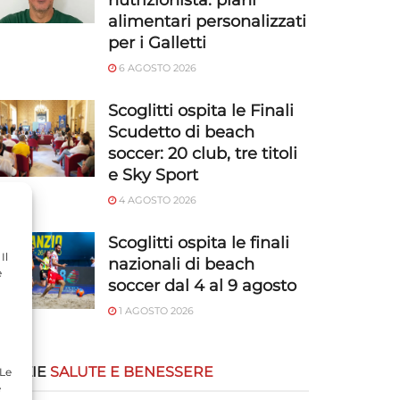
nutrizionista: piani
alimentari personalizzati
per i Galletti
6 AGOSTO 2026
Scoglitti ospita le Finali
Scudetto di beach
soccer: 20 club, tre titoli
e Sky Sport
4 AGOSTO 2026
Scoglitti ospita le finali
Il
nazionali di beach
e
soccer dal 4 al 9 agosto
1 AGOSTO 2026
OTIZIE
SALUTE E BENESSERE
 Le
e