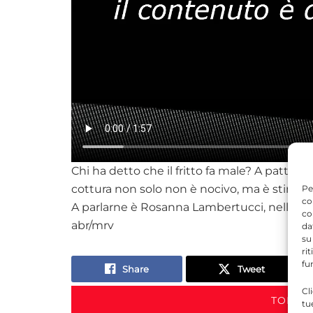
Chi ha detto che il fritto fa male? A patto d
cottura non solo non è nocivo, ma è stimola
Pe
co
A parlarne è Rosanna Lambertucci, nella n
co
abr/mrv
da
su
ri
fu
Share
Tweet
Cl
TORNA 
tu