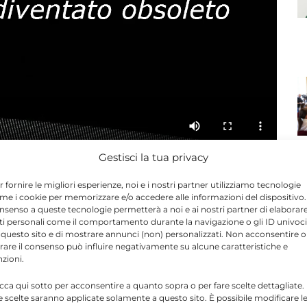
Gestisci la tua privacy
i seguire alcuni precisi accorgimenti, questo tipo di
nte per la funzione epato-biliare del nostro corpo.
r fornire le migliori esperienze, noi e i nostri partner utilizziamo tecnologie
me i cookie per memorizzare e/o accedere alle informazioni del dispositivo. 
uova puntata della Salute Vien Mangiando.
nsenso a queste tecnologie permetterà a noi e ai nostri partner di elaborar
ti personali come il comportamento durante la navigazione o gli ID univoci
 questo sito e di mostrare annunci (non) personalizzati. Non acconsentire o
tirare il consenso può influire negativamente su alcune caratteristiche e
nzioni.
Send
Share
N
icca qui sotto per acconsentire a quanto sopra o per fare scelte dettagliate.
IN ATTUALITÀ
e scelte saranno applicate solamente a questo sito. È possibile modificare l