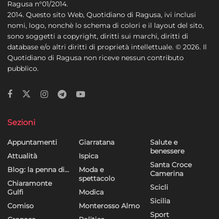
Ragusa n°01/2014.
2014. Questo sito Web, Quotidiano di Ragusa, ivi inclusi
nomi, logo, nonchè lo schema di colori e il layout del sito,
sono soggetti a copyright, diritti sui marchi, diritti di
database e/o altri diritti di proprietà intellettuale. © 2026. Il
Quotidiano di Ragusa non riceve nessun contributo
pubblico.
Sezioni
Appuntamenti
Giarratana
Salute e
benessere
Attualità
Ispica
Santa Croce
Blog: la penna di…
Moda e
Camerina
spettacolo
Chiaramonte
Scicli
Gulfi
Modica
Sicilia
Comiso
Monterosso Almo
Sport