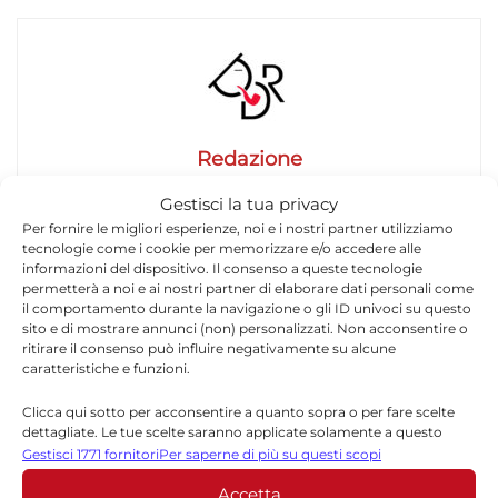
Redazione
La redazione di Quotidianodiragusa.it è composta
Gestisci la tua privacy
da giornalisti, collaboratori e professionisti
Per fornire le migliori esperienze, noi e i nostri partner utilizziamo
dell’informazione che ogni giorno lavorano per
tecnologie come i cookie per memorizzare e/o accedere alle
offrire notizie, approfondimenti e contenuti
informazioni del dispositivo. Il consenso a queste tecnologie
permetterà a noi e ai nostri partner di elaborare dati personali come
accurati dedicati alla Sicilia, all’attualità, alla
il comportamento durante la navigazione o gli ID univoci su questo
politica, alla cronaca, alla cultura e allo sport. Un
sito e di mostrare annunci (non) personalizzati. Non acconsentire o
team dinamico e indipendente che garantisce
ritirare il consenso può influire negativamente su alcune
qualità, tempestività e affidabilità.
caratteristiche e funzioni.
Clicca qui sotto per acconsentire a quanto sopra o per fare scelte
dettagliate. Le tue scelte saranno applicate solamente a questo
sito. È possibile modificare le impostazioni in qualsiasi momento,
Gestisci 1771 fornitori
Per saperne di più su questi scopi
compreso il ritiro del consenso, utilizzando i pulsanti della Cookie
Accetta
Policy o cliccando sul pulsante di gestione del consenso nella parte