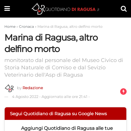
Home
»
Cronaca
»
Marina di Ragusa, altro delfino morto
Marina di Ragusa, altro
delfino morto
monitorato dal personale del Museo Civico di
Storia Naturale di Comiso e dal Sevizio
Veterinario dell'Asp di Ragusa
by
Redazione
4 Agosto 2022
-
Aggiornato alle ore 21:41
-
Segui Quotidiano di Ragusa su Google News
Aggiungi
Quotidiano di Ragusa
alle tue