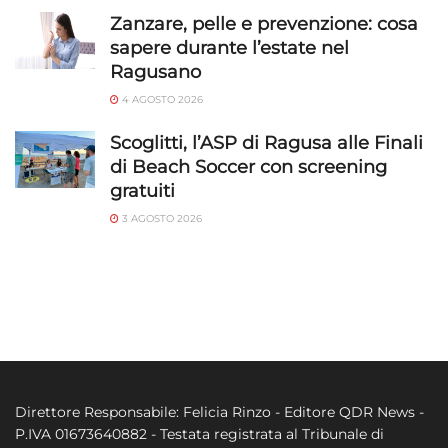
Zanzare, pelle e prevenzione: cosa
sapere durante l’estate nel
Ragusano
4 AGOSTO 2026
Scoglitti, l’ASP di Ragusa alle Finali
di Beach Soccer con screening
gratuiti
3 AGOSTO 2026
Direttore Responsabile: Felicia Rinzo - Editore QDR News -
P.IVA 01673640882 - Testata registrata al Tribunale di