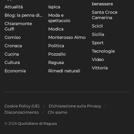
benessere
Attualità
Ispica
Santa Croce
Blog: la penna di…
Moda e
Camerina
spettacolo
Chiaramonte
Scicli
Gulfi
Modica
Sicilia
Comiso
Monterosso Almo
Sport
Cronaca
Politica
Tecnologie
Cucina
Pozzallo
Video
Cultura
Ragusa
Vittoria
Economia
Rimedi naturali
Cookie Policy (UE)
Dichiarazione sulla Privacy
Disconoscimento
Chi siamo
© 2026
Quotidiano di Ragusa