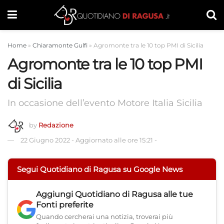
Home
»
Chiaramonte Gulfi
»
Agromonte tra le 10 top PMI di Sicilia
Agromonte tra le 10 top PMI
di Sicilia
In occasione dell’evento Motore Italia Sicilia
by
Redazione
22 Giugno 2022
-
Aggiornato alle ore 15:21
-
Segui Quotidiano di Ragusa su Google News
Aggiungi
Quotidiano di Ragusa
alle tue
Fonti preferite
Quando cercherai una notizia, troverai più