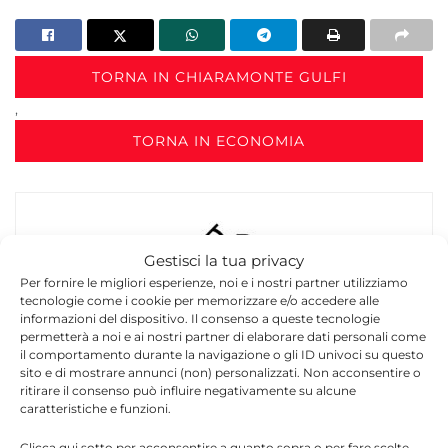
TORNA IN CHIARAMONTE GULFI
,
TORNA IN ECONOMIA
Gestisci la tua privacy
Per fornire le migliori esperienze, noi e i nostri partner utilizziamo
tecnologie come i cookie per memorizzare e/o accedere alle
Redazione
informazioni del dispositivo. Il consenso a queste tecnologie
permetterà a noi e ai nostri partner di elaborare dati personali come
La redazione di Quotidianodiragusa.it è composta
il comportamento durante la navigazione o gli ID univoci su questo
sito e di mostrare annunci (non) personalizzati. Non acconsentire o
da giornalisti, collaboratori e professionisti
ritirare il consenso può influire negativamente su alcune
dell’informazione che ogni giorno lavorano per
caratteristiche e funzioni.
offrire notizie, approfondimenti e contenuti
accurati dedicati alla Sicilia, all’attualità, alla
Clicca qui sotto per acconsentire a quanto sopra o per fare scelte