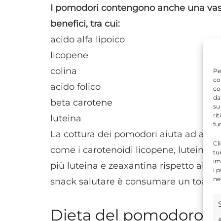
I pomodori contengono anche una vast
benefici, tra cui:
acido alfa lipoico
licopene
colina
Pe
co
acido folico
co
da
beta carotene
su
ri
luteina
fu
La cottura dei pomodori aiuta ad aumen
Cl
come i carotenoidi licopene, luteina e
tu
im
più luteina e zeaxantina rispetto ai p
i 
ne
snack salutare è consumare un toast 
Dieta del pomodoro, ben
A