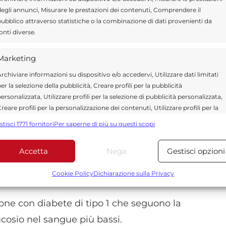
egli annunci, Misurare le prestazioni dei contenuti, Comprendere il
ubblico attraverso statistiche o la combinazione di dati provenienti da
onti diverse.
ire, sana e variegata. Un recente studio sulla
sso in evidenza come gli alti livelli di beta
Marketing
tumore nel carcinoma della prostata.
rchiviare informazioni su dispositivo e/o accedervi, Utilizzare dati limitati
er la selezione della pubblicità, Creare profili per la pubblicità
, un polifenolo, o composto vegetale, che
ersonalizzata, Utilizzare profili per la selezione di pubblicità personalizzata,
ta. Seguire la dieta al pomodoro aiuta a
reare profili per la personalizzazione dei contenuti, Utilizzare profili per la
elezione di contenuti personalizzati, Sviluppare e migliorare i servizi,
stisci 1771 fornitori
Per saperne di più su questi scopi
tilizzare dati limitati per la selezione dei contenuti.
na C e colina nei pomodori favorisce la buona
Accetta
Nega
Gestisci opzioni
unzione di potassio, insieme a una
Funzionalità
Sempre attiv
uta a ridurre il rischio di malattie
bbinare e combinare dati provenienti da altre fonti di dati,
Cookie Policy
Dichiarazione sulla Privacy
ollegare diversi dispositivi, Identificare i dispositivi in base
alle informazioni trasmesse automaticamente.
one con diabete di tipo 1 che seguono la
ucosio nel sangue più bassi.
Utilizzare dati di geolocalizzazione precisi, Riconoscere i