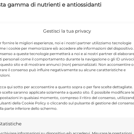
a gamma di nutrienti e antiossidanti
Gestisci la tua privacy
r fornire le migliori esperienze, noi e i nostri partner utilizziamo tecnologie
me i cookie per memorizzare e/o accedere alle informazioni del dispositivo. 
nsenso a queste tecnologie permetterà a noi e ai nostri partner di elaborar
ti personali come il comportamento durante la navigazione o gli ID univoci
 questo sito e di mostrare annunci (non) personalizzati. Non acconsentire o
tirare il consenso può influire negativamente su alcune caratteristiche e
nzioni.
tare la disponibilità di nutrienti chiave,
icca qui sotto per acconsentire a quanto sopra o per fare scelte dettagliate.
 zeaxantina. I pomodori al vapore apportano
e scelte saranno applicate solamente a questo sito. È possibile modificare l
postazioni in qualsiasi momento, compreso il ritiro del consenso, utilizzan
omodori secchi e ai pomodorini crudi. Uno
pulsanti della Cookie Policy o cliccando sul pulsante di gestione del consens
lla parte inferiore dello schermo.
con fette di avocado e pomodoro.
Statistiche
efici per la salute: lo
rchiviare informazioni su dispositivo e/o accedervi, Misurare le prestazioni