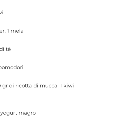
wi
er, 1 mela
di tè
i pomodori
gr di ricotta di mucca, 1 kiwi
 1 yogurt magro