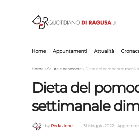
Home
Appuntamenti
Attualità
Cronac
Home
»
Salute e benessere
»
Dieta del pomodoro: menù s
Dieta del pomo
settimanale di
by
Redazione
31 Maggio 2022
-
Aggiornato 