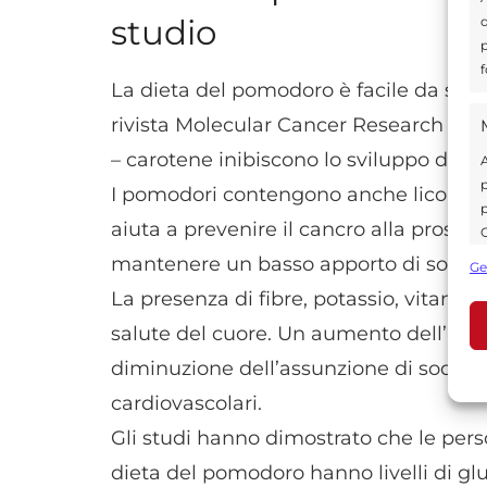
studio
d
p
f
La dieta del pomodoro è facile da segu
rivista Molecular Cancer Research ha me
– carotene inibiscono lo sviluppo del 
A
p
I pomodori contengono anche licopene
p
aiuta a prevenire il cancro alla prosta
C
s
mantenere un basso apporto di sodio.
Ge
U
La presenza di fibre, potassio, vitami
salute del cuore. Un aumento dell’ass
diminuzione dell’assunzione di sodio, ai
A
C
cardiovascolari.
Gli studi hanno dimostrato che le pers
dieta del pomodoro hanno livelli di gl