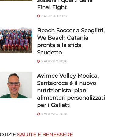
stasera i quarti della
Final Eight
7 AGOSTO 2026
Beach Soccer a Scoglitti,
We Beach Catania
pronta alla sfida
Scudetto
6 AGOSTO 2026
Avimec Volley Modica,
Santacroce è il nuovo
nutrizionista: piani
alimentari personalizzati
per i Galletti
6 AGOSTO 2026
OTIZIE
SALUTE E BENESSERE