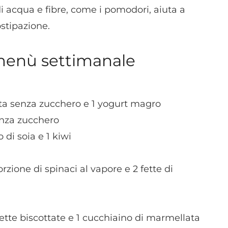
dispositivi in base a informazioni richieste attivamente.
 acqua e fibre, come i pomodori, aiuta a
ostipazione.
Garantire la sicurezza, prevenire e rilevare frodi,
correggere errori, Erogare e presentare
Sempre attiv
pubblicità e contenuto, Salvare e comunicare le
menù settimanale
scelte sulla privacy.
rutta senza zucchero e 1 yogurt magro
nza zucchero
 di soia e 1 kiwi
rzione di spinaci al vapore e 2 fette di
 fette biscottate e 1 cucchiaino di marmellata