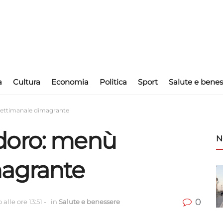
a
Cultura
Economia
Politica
Sport
Salute e benes
ettimanale dimagrante
doro: menù
N
magrante
0
alle ore 13:51
-
in
Salute e benessere