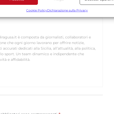
Funzionalità
Sempre attiv
A IN SPORT
bbinare e combinare dati provenienti da altre fonti di dati,
Cookie Policy
Dichiarazione sulla Privacy
ollegare diversi dispositivi, Identificare i dispositivi in base
alle informazioni trasmesse automaticamente.
Utilizzare dati di geolocalizzazione precisi, Riconoscere i
ragusa.it è composta da giornalisti, collaboratori e
dispositivi in base a informazioni richieste attivamente.
ione che ogni giorno lavorano per offrire notizie,
curati dedicati alla Sicilia, all’attualità, alla politica,
Garantire la sicurezza, prevenire e rilevare frodi,
 allo sport. Un team dinamico e indipendente che
correggere errori, Erogare e presentare
ità e affidabilità.
Sempre attiv
pubblicità e contenuto, Salvare e comunicare le
scelte sulla privacy.