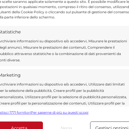
cercando di dimostrare, sino in fondo, le
e scelte saranno applicate solamente a questo sito. È possibile modificare l
postazioni in qualsiasi momento, compreso il ritiro del consenso, utilizzan
soddisfatti per come è iniziata questa prima
pulsanti della Cookie Policy o cliccando sul pulsante di gestione del consens
lla parte inferiore dello schermo.
pe D’Aquila del Gsd Almo – siamo molto
ra di più a raggiungere gli obiettivi che ci
Statistiche
rchiviare informazioni su dispositivo e/o accedervi, Misurare le prestazioni
ro gruppo stia cercando di portare a casa dei
egli annunci, Misurare le prestazioni dei contenuti, Comprendere il
ubblico attraverso statistiche o la combinazione di dati provenienti da
per questo, perché sappiamo di avere la
onti diverse.
certo tipo. In questo senso, daremo il massimo
iamo di averne le prerogative”.
Marketing
rchiviare informazioni su dispositivo e/o accedervi, Utilizzare dati limitati
er la selezione della pubblicità, Creare profili per la pubblicità
ersonalizzata, Utilizzare profili per la selezione di pubblicità personalizzata,
Send
Share
reare profili per la personalizzazione dei contenuti, Utilizzare profili per la
elezione di contenuti personalizzati, Sviluppare e migliorare i servizi,
stisci 1771 fornitori
Per saperne di più su questi scopi
MONTEROSSO ALMO
tilizzare dati limitati per la selezione dei contenuti.
Accetta
Nega
Gestisci opzioni