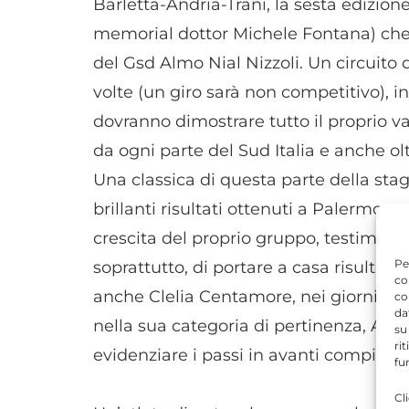
Barletta-Andria-Trani, la sesta edizion
memorial dottor Michele Fontana) che v
del Gsd Almo Nial Nizzoli. Un circuito 
volte (un giro sarà non competitivo), in
dovranno dimostrare tutto il proprio va
da ogni parte del Sud Italia e anche olt
Una classica di questa parte della stag
brillanti risultati ottenuti a Palermo, av
crescita del proprio gruppo, testimonia
Pe
soprattutto, di portare a casa risultati
co
anche Clelia Centamore, nei giorni scor
co
da
nella sua categoria di pertinenza, Alli
su
ri
evidenziare i passi in avanti compiuti.
fu
Cl