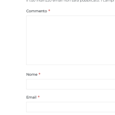
Il tuo indirizzo email non sarà pubblicato.
I campi
*
Commento
*
Nome
*
Email