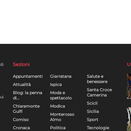
Sezioni
U
DR
Appuntamenti
Giarratana
Salute e
benessere
Attualità
Ispica
Santa Croce
Blog: la penna
Moda e
Camerina
ui
di…
spettacolo
Scicli
Chiaramonte
Modica
Gulfi
Sicilia
Monterosso
Comiso
Almo
Sport
Cronaca
Politica
Tecnologie