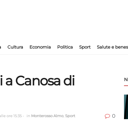
a
Cultura
Economia
Politica
Sport
Salute e benes
i a Canosa di
N
0
lle ore 15:35
-
in
Monterosso Almo
,
Sport