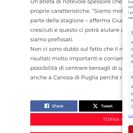
Un’atleta di notevole spessore che sta 
tu
im
proprie caratteristiche. “Siamo molto 
i 
ne
parte della stagione – afferma Giusep
cresciuti e questo ci potrà aiutare anco
siamo prefissati.
A
Non ci sono dubbi sul fatto che il nost
d
p
risultati molto importanti e corriamo 
f
possibilità di centrare bersagli di un 
anche a Canosa di Puglia perché riten
A
p
p
Share
Tweet
C
s
Ge
TORNA IN 
U
,