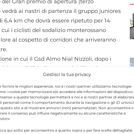
e del Gran premio di apertura (terzo
edrà ai nastri di partenza il gruppo juniores
di 6,4 km che dovrà essere ripetuto per 14
 cui i ciclisti del sodalizio monterossano
lore al cospetto di corridori che arriveranno
re.
ione in cui il Gsd Almo Nial Nizzoli, dopo i
rà la possibilità di mettere in rilievo la
Gestisci la tua privacy
ndo quanta voglia ci sia di fare bene e,
r fornire le migliori esperienze, noi e i nostri partner utilizziamo tecnologie
 di un certo spessore. Così come ha fatto
me i cookie per memorizzare e/o accedere alle informazioni del dispositivo. 
si, che ha corso in Emilia e in Toscana e che,
nsenso a queste tecnologie permetterà a noi e ai nostri partner di elaborar
ti personali come il comportamento durante la navigazione o gli ID univoci
evi donne, ha avuto l’opportunità di
 questo sito e di mostrare annunci (non) personalizzati. Non acconsentire o
tirare il consenso può influire negativamente su alcune caratteristiche e
nzioni.
icca qui sotto per acconsentire a quanto sopra o per fare scelte dettagliate.