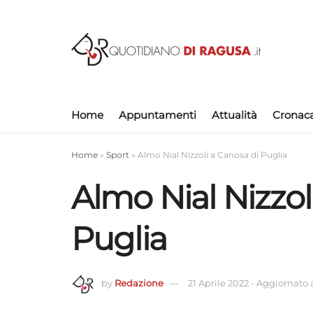
Home
Appuntamenti
Attualità
Cronac
Home
»
Sport
»
Almo Nial Nizzoli a Canosa di Puglia
Almo Nial Nizzol
Puglia
by
Redazione
21 Aprile 2022
-
Aggiornato a