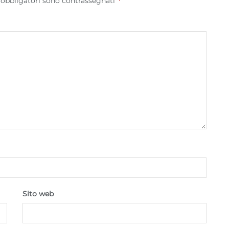
*
 obbligatori sono contrassegnati
Sito web