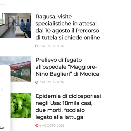
Ragusa, visite
specialistiche in attesa:
dal 10 agosto il Percorso
di tutela si chiede online
7 AGOSTO 2026
Prelievo di fegato
all’ospedale “Maggiore-
Nino Baglieri” di Modica
7 AGOSTO 2026
Il
e
Epidemia di ciclosporiasi
negli Usa: 18mila casi,
due morti, focolaio
legato alla lattuga
4 AGOSTO 2026
 Le