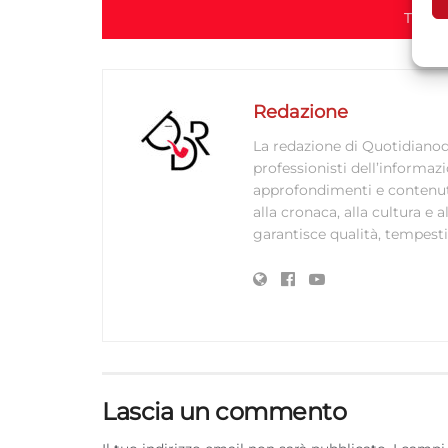
TORN
A
C
Redazione
La redazione di Quotidianodi
professionisti dell’informaz
approfondimenti e contenuti ac
alla cronaca, alla cultura e
garantisce qualità, tempestiv
Lascia un commento