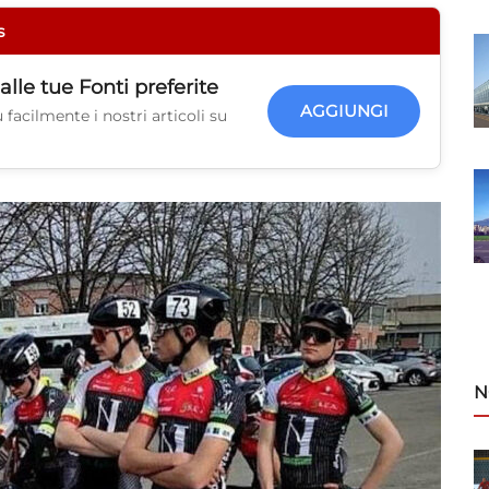
s
alle tue
Fonti preferite
AGGIUNGI
facilmente i nostri articoli su
N