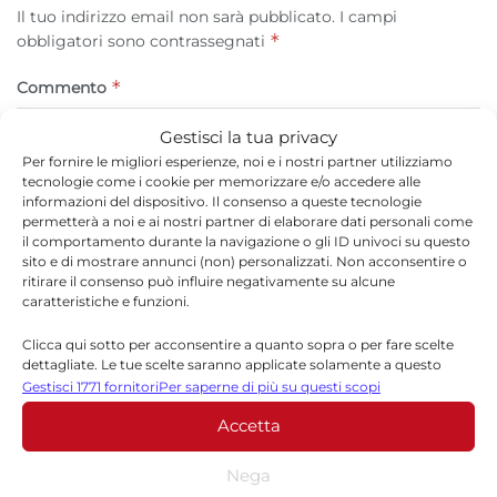
Il tuo indirizzo email non sarà pubblicato.
I campi
*
obbligatori sono contrassegnati
*
Commento
Gestisci la tua privacy
Per fornire le migliori esperienze, noi e i nostri partner utilizziamo
tecnologie come i cookie per memorizzare e/o accedere alle
informazioni del dispositivo. Il consenso a queste tecnologie
permetterà a noi e ai nostri partner di elaborare dati personali come
il comportamento durante la navigazione o gli ID univoci su questo
sito e di mostrare annunci (non) personalizzati. Non acconsentire o
ritirare il consenso può influire negativamente su alcune
caratteristiche e funzioni.
Clicca qui sotto per acconsentire a quanto sopra o per fare scelte
*
Nome
dettagliate. Le tue scelte saranno applicate solamente a questo
sito. È possibile modificare le impostazioni in qualsiasi momento,
Gestisci 1771 fornitori
Per saperne di più su questi scopi
compreso il ritiro del consenso, utilizzando i pulsanti della Cookie
Accetta
Policy o cliccando sul pulsante di gestione del consenso nella parte
inferiore dello schermo.
*
Email
Nega