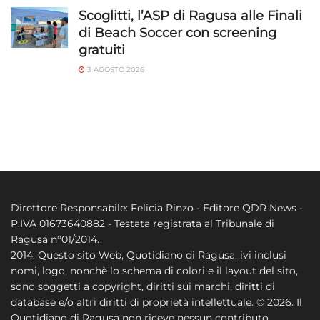
Scoglitti, l’ASP di Ragusa alle Finali
di Beach Soccer con screening
gratuiti
3 AGOSTO 2026
Direttore Responsabile: Felicia Rinzo - Editore QDR News -
P.IVA 01673640882 - Testata registrata al Tribunale di
Ragusa n°01/2014.
2014. Questo sito Web, Quotidiano di Ragusa, ivi inclusi
nomi, logo, nonchè lo schema di colori e il layout del sito,
sono soggetti a copyright, diritti sui marchi, diritti di
database e/o altri diritti di proprietà intellettuale. © 2026. Il
Quotidiano di Ragusa non riceve nessun contributo