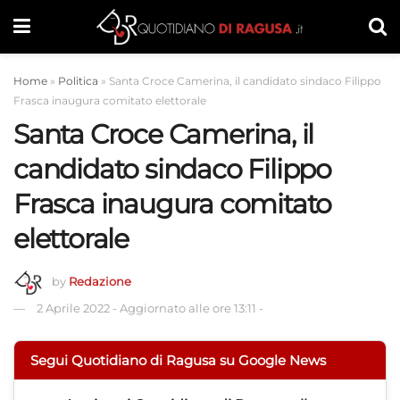
Home
»
Politica
»
Santa Croce Camerina, il candidato sindaco Filippo
Frasca inaugura comitato elettorale
Santa Croce Camerina, il
candidato sindaco Filippo
Frasca inaugura comitato
elettorale
by
Redazione
2 Aprile 2022
-
Aggiornato alle ore 13:11
-
Segui Quotidiano di Ragusa su Google News