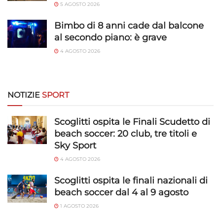
5 AGOSTO 2026
trasmesse automaticamente.
Bimbo di 8 anni cade dal balcone
Utilizzare dati di geolocalizzazione precisi,
al secondo piano: è grave
Riconoscere i dispositivi in base a informazioni
4 AGOSTO 2026
richieste attivamente.
Garantire la sicurezza, prevenire e
rilevare frodi, correggere errori, Erogare
NOTIZIE
SPORT
e presentare pubblicità e contenuto,
Sempre attivo
Salvare e comunicare le scelte sulla
Scoglitti ospita le Finali Scudetto di
privacy.
beach soccer: 20 club, tre titoli e
Sky Sport
4 AGOSTO 2026
Scoglitti ospita le finali nazionali di
beach soccer dal 4 al 9 agosto
1 AGOSTO 2026