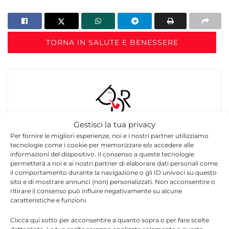
TORNA IN SALUTE E BENESSERE
Gestisci la tua privacy
Redazione
Per fornire le migliori esperienze, noi e i nostri partner utilizziamo
tecnologie come i cookie per memorizzare e/o accedere alle
La redazione di Quotidianodiragusa.it è composta
informazioni del dispositivo. Il consenso a queste tecnologie
da giornalisti, collaboratori e professionisti
permetterà a noi e ai nostri partner di elaborare dati personali come
il comportamento durante la navigazione o gli ID univoci su questo
dell’informazione che ogni giorno lavorano per
sito e di mostrare annunci (non) personalizzati. Non acconsentire o
offrire notizie, approfondimenti e contenuti
ritirare il consenso può influire negativamente su alcune
accurati dedicati alla Sicilia, all’attualità, alla
caratteristiche e funzioni.
politica, alla cronaca, alla cultura e allo sport. Un
team dinamico e indipendente che garantisce
Clicca qui sotto per acconsentire a quanto sopra o per fare scelte