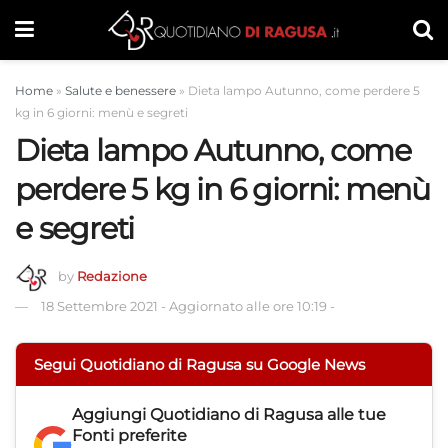
Home
»
Salute e benessere
»
Dieta lampo Autunno, come perdere 5
kg in 6 giorni: menù e segreti
Dieta lampo Autunno, come
perdere 5 kg in 6 giorni: menù
e segreti
by
Redazione
18 Settembre 2021
-
Aggiornato alle ore 10:19
-
Segui Quotidiano di Ragusa su Google News
Aggiungi
Quotidiano di Ragusa
alle tue
Fonti preferite