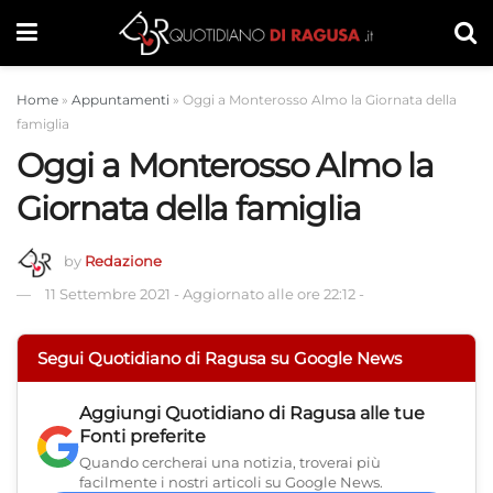
Home
»
Appuntamenti
»
Oggi a Monterosso Almo la Giornata della
famiglia
Oggi a Monterosso Almo la
Giornata della famiglia
by
Redazione
11 Settembre 2021
-
Aggiornato alle ore 22:12
-
Segui Quotidiano di Ragusa su Google News
Aggiungi
Quotidiano di Ragusa
alle tue
Fonti preferite
Quando cercherai una notizia, troverai più
facilmente i nostri articoli su Google News.