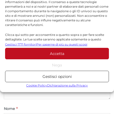
informazioni del dispositivo. Il consenso a queste tecnologie
permetterà a noi e ai nostri partner di elaborare dati personali come
il comportamento durante la navigazione o gli ID univoci su questo
sito e di mostrare annunci (non) personalizzati. Non acconsentire o
Lascia un commento
ritirare il consenso può influire negativamente su alcune
caratteristiche e funzioni.
Il tuo indirizzo email non sarà pubblicato.
I campi
*
obbligatori sono contrassegnati
Clicca qui sotto per acconsentire a quanto sopra o per fare scelte
dettagliate. Le tue scelte saranno applicate solamente a questo
sito. È possibile modificare le impostazioni in qualsiasi momento,
Gestisci 1771 fornitori
Per saperne di più su questi scopi
*
Commento
compreso il ritiro del consenso, utilizzando i pulsanti della Cookie
Accetta
Policy o cliccando sul pulsante di gestione del consenso nella parte
inferiore dello schermo.
Nega
Statistiche
Gestisci opzioni
Archiviare informazioni su dispositivo e/o accedervi, Misurare le
prestazioni degli annunci, Misurare le prestazioni dei contenuti,
Cookie Policy
Dichiarazione sulla Privacy
Comprendere il pubblico attraverso statistiche o la
combinazione di dati provenienti da fonti diverse.
*
Nome
Marketing