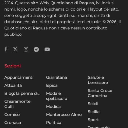
2014. Questo sito Web, Quotidiano di Ragusa, ivi inclusi
nomi, logo, nonchè lo schema di colori e il layout del sito,
sono soggetti a copyright, diritti sui marchi, diritti di
database e/o altri diritti di proprietà intellettuale. © 2026. Il
Quotidiano di Ragusa non riceve nessun contributo
pubblico.
Sezioni
Appuntamenti
Giarratana
Salute e
benessere
Attualità
Ispica
Santa Croce
Blog: la penna di…
Moda e
Camerina
spettacolo
Chiaramonte
Scicli
Gulfi
Modica
Sicilia
Comiso
Monterosso Almo
Sport
Cronaca
Politica
Tecnologie