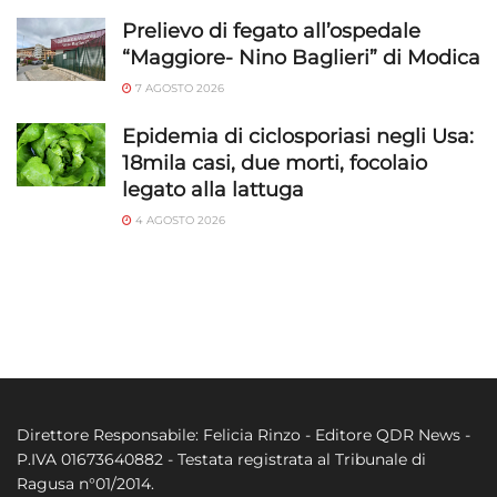
Prelievo di fegato all’ospedale
“Maggiore- Nino Baglieri” di Modica
7 AGOSTO 2026
Epidemia di ciclosporiasi negli Usa:
18mila casi, due morti, focolaio
legato alla lattuga
4 AGOSTO 2026
Direttore Responsabile: Felicia Rinzo - Editore QDR News -
P.IVA 01673640882 - Testata registrata al Tribunale di
Ragusa n°01/2014.