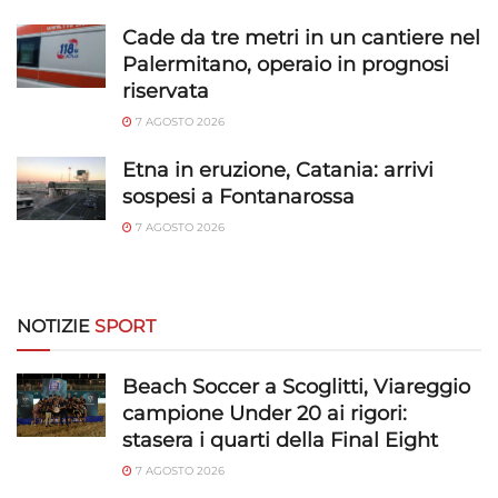
rilevare frodi, correggere errori, Erogare
Cade da tre metri in un cantiere nel
e presentare pubblicità e contenuto,
Sempre attivo
Palermitano, operaio in prognosi
Salvare e comunicare le scelte sulla
riservata
privacy.
7 AGOSTO 2026
Etna in eruzione, Catania: arrivi
sospesi a Fontanarossa
7 AGOSTO 2026
NOTIZIE
SPORT
Beach Soccer a Scoglitti, Viareggio
campione Under 20 ai rigori:
stasera i quarti della Final Eight
7 AGOSTO 2026