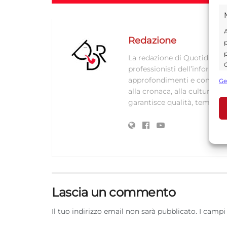
A
Redazione
p
p
La redazione di Quotidianodi
C
professionisti dell’informaz
s
approfondimenti e contenuti ac
Ge
U
alla cronaca, alla cultura e
garantisce qualità, tempestiv
A
C
Lascia un commento
Il tuo indirizzo email non sarà pubblicato.
I campi