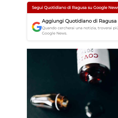
Segui Quotidiano di Ragusa su Google New
Aggiungi
Quotidiano di Ragusa
Quando cercherai una notizia, troverai più 
Google News.