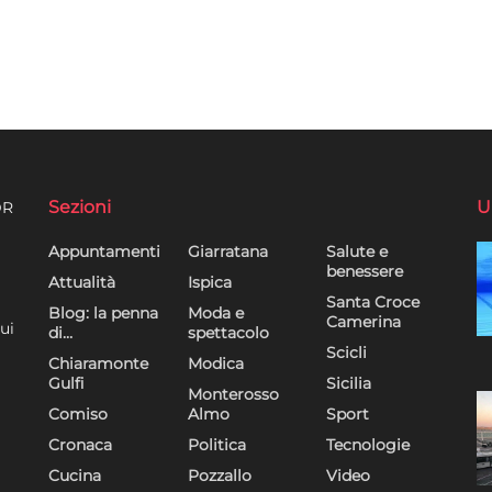
Sezioni
U
DR
Appuntamenti
Giarratana
Salute e
benessere
Attualità
Ispica
Santa Croce
Blog: la penna
Moda e
Camerina
ui
di…
spettacolo
Scicli
Chiaramonte
Modica
Gulfi
Sicilia
Monterosso
Comiso
Almo
Sport
Cronaca
Politica
Tecnologie
Cucina
Pozzallo
Video