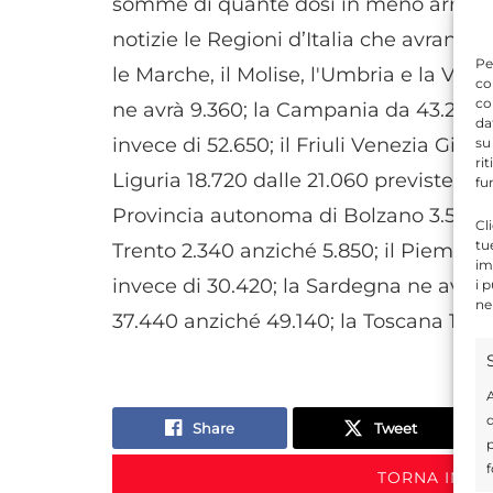
somme di quante dosi in meno arriveran
notizie le Regioni d’Italia che avranno l
Pe
le Marche, il Molise, l'Umbria e la Vall
co
co
ne avrà 9.360; la Campania da 43.290 
da
invece di 52.650; il Friuli Venezia Giulia
su
ri
Liguria 18.720 dalle 21.060 previste; l
fu
Provincia autonoma di Bolzano 3.510 i
Cl
tu
Trento 2.340 anziché 5.850; il Piemont
im
invece di 30.420; la Sardegna ne avrà 7.
i 
ne
37.440 anziché 49.140; la Toscana 18.7
A
d
Share
Tweet
p
f
TORNA IN S