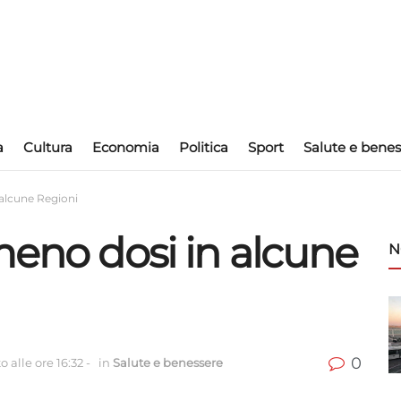
a
Cultura
Economia
Politica
Sport
Salute e benes
 alcune Regioni
meno dosi in alcune
N
0
 alle ore 16:32
-
in
Salute e benessere