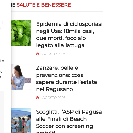
OTIZIE
SALUTE E BENESSERE
Il
Epidemia di ciclosporiasi
e
negli Usa: 18mila casi,
due morti, focolaio
legato alla lattuga
4 AGOSTO 2026
 Le
e
Zanzare, pelle e
do
prevenzione: cosa
o
sapere durante l’estate
nel Ragusano
4 AGOSTO 2026
Scoglitti, l’ASP di Ragusa
alle Finali di Beach
Soccer con screening