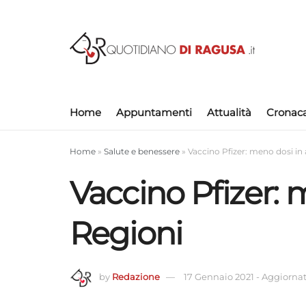
Home
Appuntamenti
Attualità
Cronac
Home
»
Salute e benessere
»
Vaccino Pfizer: meno dosi in
Vaccino Pfizer: 
Regioni
by
Redazione
17 Gennaio 2021
-
Aggiornato