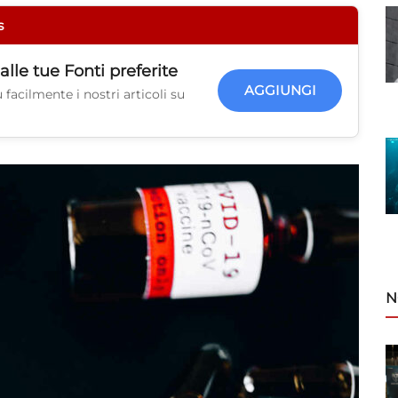
s
alle tue
Fonti preferite
AGGIUNGI
facilmente i nostri articoli su
N