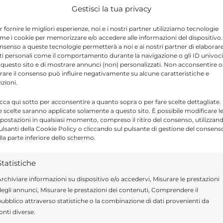
no sul territorio italiano. Secondo le ultime
N
Gestisci la tua privacy
e dosi previsti sono: l'Abruzzo, la Basilicata,
r fornire le migliori esperienze, noi e i nostri partner utilizziamo tecnologie
e d'Aosta mentre invece la Calabria da 15.210
me i cookie per memorizzare e/o accedere alle informazioni del dispositivo. 
nsenso a queste tecnologie permetterà a noi e ai nostri partner di elaborar
ne avrà 38.610; l'Emilia Romagna 26.910
ti personali come il comportamento durante la navigazione o gli ID univoci
 7.020 da 15.210; il Lazio 38.610 da 51.480; la
 questo sito e di mostrare annunci (non) personalizzati. Non acconsentire o
tirare il consenso può influire negativamente su alcune caratteristiche e
a Lombardia 70.200 invece di 95.940; la
nzioni.
nvece di 8.190; la Provincia autonoma di
icca qui sotto per acconsentire a quanto sopra o per fare scelte dettagliate.
e scelte saranno applicate solamente a questo sito. È possibile modificare l
e 44.460 anziché 50.310; la Puglia 18.720
postazioni in qualsiasi momento, compreso il ritiro del consenso, utilizzan
020 invece delle 14.040 previste; la Sicilia
pulsanti della Cookie Policy o cliccando sul pulsante di gestione del consens
lla parte inferiore dello schermo.
20 e non più 29.250.
Statistiche
rchiviare informazioni su dispositivo e/o accedervi, Misurare le prestazioni
egli annunci, Misurare le prestazioni dei contenuti, Comprendere il
Send
Share
ubblico attraverso statistiche o la combinazione di dati provenienti da
onti diverse.
ALUTE E BENESSERE