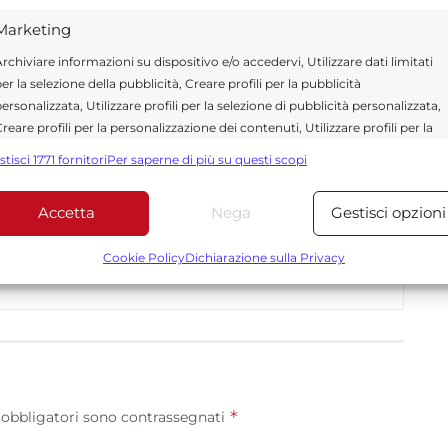
Marketing
rchiviare informazioni su dispositivo e/o accedervi, Utilizzare dati limitati
er la selezione della pubblicità, Creare profili per la pubblicità
ersonalizzata, Utilizzare profili per la selezione di pubblicità personalizzata,
ragusa.it è composta da giornalisti, collaboratori e
reare profili per la personalizzazione dei contenuti, Utilizzare profili per la
ione che ogni giorno lavorano per offrire notizie,
elezione di contenuti personalizzati, Sviluppare e migliorare i servizi,
curati dedicati alla Sicilia, all’attualità, alla politica,
stisci 1771 fornitori
Per saperne di più su questi scopi
tilizzare dati limitati per la selezione dei contenuti.
 allo sport. Un team dinamico e indipendente che
ità e affidabilità.
Accetta
Nega
Gestisci opzioni
Funzionalità
Sempre attiv
bbinare e combinare dati provenienti da altre fonti di dati,
Cookie Policy
Dichiarazione sulla Privacy
ollegare diversi dispositivi, Identificare i dispositivi in base
alle informazioni trasmesse automaticamente.
Utilizzare dati di geolocalizzazione precisi, Riconoscere i
dispositivi in base a informazioni richieste attivamente.
*
 obbligatori sono contrassegnati
Garantire la sicurezza, prevenire e rilevare frodi,
correggere errori, Erogare e presentare