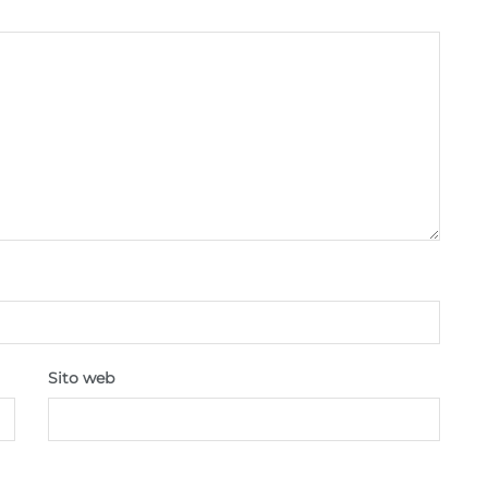
Sempre attiv
pubblicità e contenuto, Salvare e comunicare le
scelte sulla privacy.
Sito web