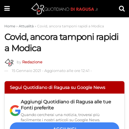
Home
»
Attualità
»
Covid, ancora tamponi rapidi a Modica
Covid, ancora tamponi rapidi
a Modica
by
Redazione
15 Gennaio 2021
-
Aggiornato alle ore 12:41
-
Segui Quotidiano di Ragusa su Google News
Aggiungi
Quotidiano di Ragusa
alle tue
Fonti preferite
Quando cercherai una notizia, troverai più
facilmente i nostri articoli su Google News.