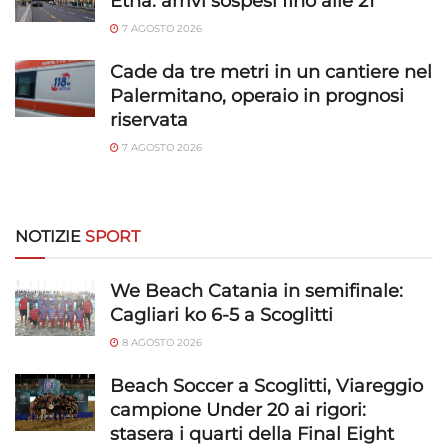
Etna: arrivi sospesi fino alle 21
trasmesse automaticamente.
7 AGOSTO 2026
Utilizzare dati di geolocalizzazione precisi,
Cade da tre metri in un cantiere nel
Riconoscere i dispositivi in base a informazioni
Palermitano, operaio in prognosi
richieste attivamente.
riservata
7 AGOSTO 2026
Garantire la sicurezza, prevenire e
rilevare frodi, correggere errori, Erogare
e presentare pubblicità e contenuto,
Sempre attivo
Salvare e comunicare le scelte sulla
NOTIZIE
SPORT
privacy.
We Beach Catania in semifinale:
Cagliari ko 6-5 a Scoglitti
8 AGOSTO 2026
Beach Soccer a Scoglitti, Viareggio
campione Under 20 ai rigori:
stasera i quarti della Final Eight