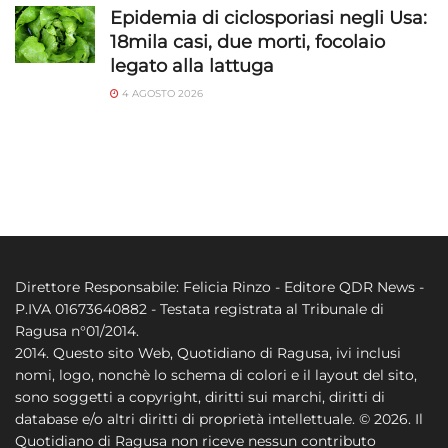
Epidemia di ciclosporiasi negli Usa:
18mila casi, due morti, focolaio
legato alla lattuga
4 AGOSTO 2026
Direttore Responsabile: Felicia Rinzo - Editore QDR News -
P.IVA 01673640882 - Testata registrata al Tribunale di
Ragusa n°01/2014.
2014. Questo sito Web, Quotidiano di Ragusa, ivi inclusi
nomi, logo, nonchè lo schema di colori e il layout del sito,
sono soggetti a copyright, diritti sui marchi, diritti di
database e/o altri diritti di proprietà intellettuale. © 2026. Il
Quotidiano di Ragusa non riceve nessun contributo