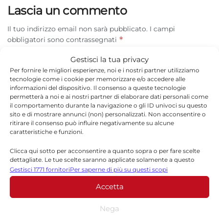
Lascia un commento
Il tuo indirizzo email non sarà pubblicato.
I campi
*
obbligatori sono contrassegnati
Gestisci la tua privacy
*
Commento
Per fornire le migliori esperienze, noi e i nostri partner utilizziamo
tecnologie come i cookie per memorizzare e/o accedere alle
informazioni del dispositivo. Il consenso a queste tecnologie
permetterà a noi e ai nostri partner di elaborare dati personali come
il comportamento durante la navigazione o gli ID univoci su questo
sito e di mostrare annunci (non) personalizzati. Non acconsentire o
ritirare il consenso può influire negativamente su alcune
caratteristiche e funzioni.
Clicca qui sotto per acconsentire a quanto sopra o per fare scelte
dettagliate. Le tue scelte saranno applicate solamente a questo
sito. È possibile modificare le impostazioni in qualsiasi momento,
Gestisci 1771 fornitori
Per saperne di più su questi scopi
compreso il ritiro del consenso, utilizzando i pulsanti della Cookie
*
Nome
Accetta
Policy o cliccando sul pulsante di gestione del consenso nella parte
inferiore dello schermo.
Nega