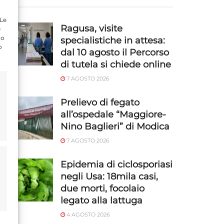
 Le
Ragusa, visite
e
do
specialistiche in attesa:
o
dal 10 agosto il Percorso
di tutela si chiede online
7 AGOSTO 2026
Prelievo di fegato
all’ospedale “Maggiore-
Nino Baglieri” di Modica
7 AGOSTO 2026
Epidemia di ciclosporiasi
negli Usa: 18mila casi,
due morti, focolaio
legato alla lattuga
4 AGOSTO 2026