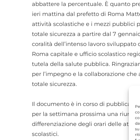
abbattere la percentuale. È quanto pr
ieri mattina dal prefetto di Roma Matt
attività scolastiche e i mezzi pubblici 
totale sicurezza a partire dal 7 gennaio
coralità dell’intenso lavoro sviluppato d
Roma capitale e ufficio scolastico regio
tutela della salute pubblica. Ringrazia
per l’impegno e la collaborazione che a
totale sicurezza.
Il documento è in corso di pubblicazio
Pe
co
per la settimana prossima una riunion
co
differenziazione degli orari delle attiv
da
su
scolastici.
ri