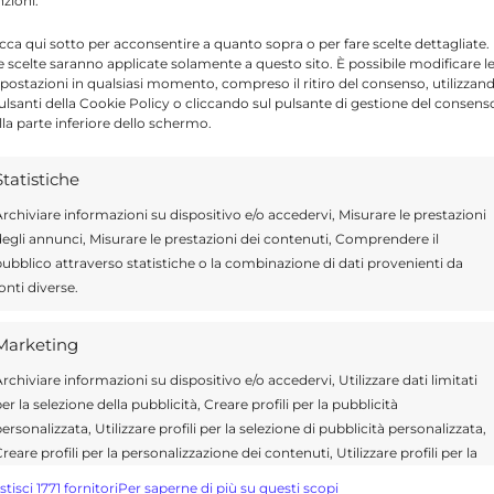
nzioni.
icca qui sotto per acconsentire a quanto sopra o per fare scelte dettagliate.
e scelte saranno applicate solamente a questo sito. È possibile modificare l
postazioni in qualsiasi momento, compreso il ritiro del consenso, utilizzan
Send
Share
pulsanti della Cookie Policy o cliccando sul pulsante di gestione del consens
lla parte inferiore dello schermo.
IN ATTUALITÀ
Statistiche
rchiviare informazioni su dispositivo e/o accedervi, Misurare le prestazioni
egli annunci, Misurare le prestazioni dei contenuti, Comprendere il
ubblico attraverso statistiche o la combinazione di dati provenienti da
ragusa.it è composta da giornalisti, collaboratori e
onti diverse.
ione che ogni giorno lavorano per offrire notizie,
curati dedicati alla Sicilia, all’attualità, alla politica,
Marketing
 allo sport. Un team dinamico e indipendente che
ità e affidabilità.
rchiviare informazioni su dispositivo e/o accedervi, Utilizzare dati limitati
er la selezione della pubblicità, Creare profili per la pubblicità
ersonalizzata, Utilizzare profili per la selezione di pubblicità personalizzata,
reare profili per la personalizzazione dei contenuti, Utilizzare profili per la
elezione di contenuti personalizzati, Sviluppare e migliorare i servizi,
stisci 1771 fornitori
Per saperne di più su questi scopi