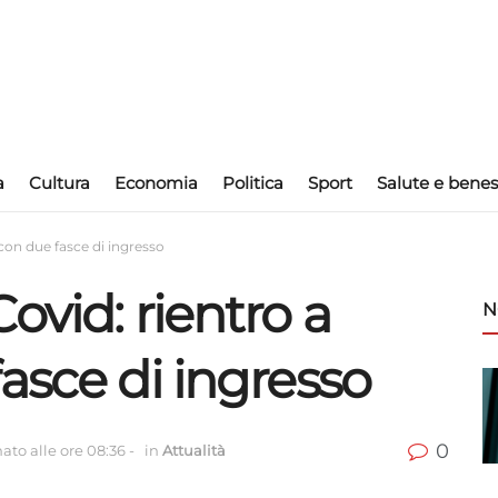
a
Cultura
Economia
Politica
Sport
Salute e benes
con due fasce di ingresso
ovid: rientro a
N
asce di ingresso
0
ato alle ore 08:36
-
in
Attualità