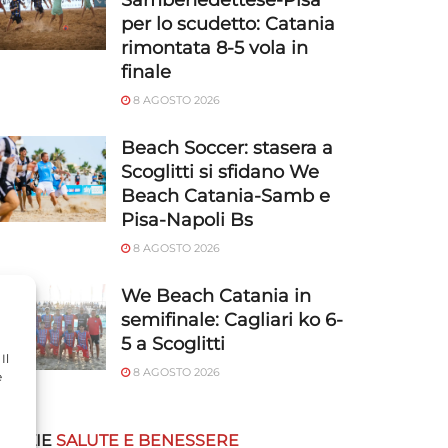
Sambenedettese-Pisa
per lo scudetto: Catania
rimontata 8-5 vola in
finale
8 AGOSTO 2026
Beach Soccer: stasera a
Scoglitti si sfidano We
Beach Catania-Samb e
Pisa-Napoli Bs
8 AGOSTO 2026
We Beach Catania in
semifinale: Cagliari ko 6-
5 a Scoglitti
Il
8 AGOSTO 2026
e
OTIZIE
SALUTE E BENESSERE