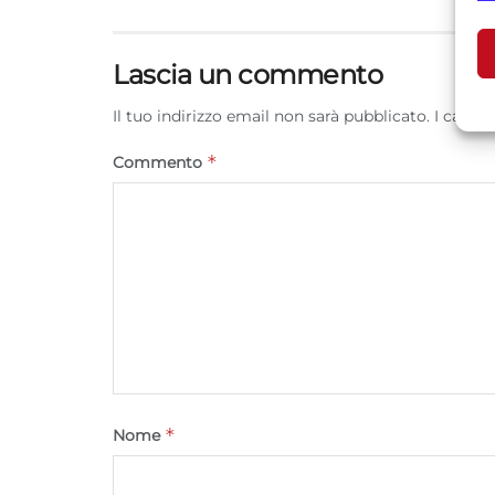
U
Lascia un commento
A
Il tuo indirizzo email non sarà pubblicato.
I campi
C
*
Commento
*
Nome