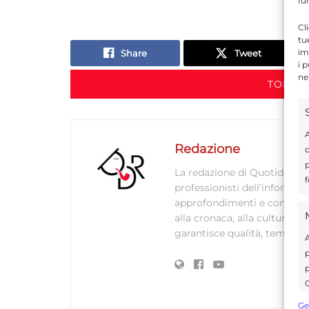
fu
Cl
tu
im
Share
Tweet
i 
ne
TORNA 
A
Redazione
d
p
La redazione di Quotidianodi
f
professionisti dell’informaz
approfondimenti e contenuti ac
alla cronaca, alla cultura e
garantisce qualità, tempestiv
A
p
p
C
s
Ge