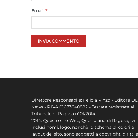
*
Email
Direttore Responsabile: Felicia Rinzo - Editore Q
News - P.IVA 01673640882 - Testata registrata al
Tribunale di Ragusa n°01/2014.
2014. Questo sito Web, Quotidiano di Ragusa, ivi
inclusi nomi, logo, nonchè lo schema di colori e il
layout del sito, sono soggetti a copyright, diritti s