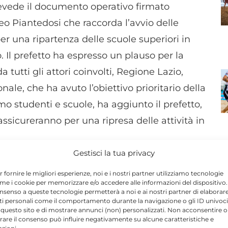
evede il documento operativo firmato
eo Piantedosi che raccorda l’avvio delle
per una ripartenza delle scuole superiori in
. Il prefetto ha espresso un plauso per la
a tutti gli attori coinvolti, Regione Lazio,
nale, che ha avuto l’obiettivo prioritario della
mo studenti e scuole, ha aggiunto il prefetto,
ssicureranno per una ripresa delle attività in
Gestisci la tua privacy
ne sul sito della prefettura. Già programmata
r fornire le migliori esperienze, noi e i nostri partner utilizziamo tecnologie
me i cookie per memorizzare e/o accedere alle informazioni del dispositivo. 
e del tavolo di coordinamento per valutare la
nsenso a queste tecnologie permetterà a noi e ai nostri partner di elaborar
ità produttive e commerciali rispetto a quelli
ti personali come il comportamento durante la navigazione o gli ID univoci
 questo sito e di mostrare annunci (non) personalizzati. Non acconsentire o
tirare il consenso può influire negativamente su alcune caratteristiche e
N