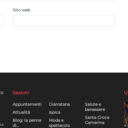
Sito web
Sezioni
U
DR
Appuntamenti
Giarratana
Salute e
benessere
Attualità
Ispica
Santa Croce
Blog: la penna
Moda e
Camerina
ui
di…
spettacolo