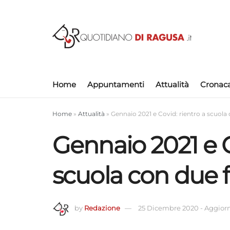
Home
Appuntamenti
Attualità
Cronac
Home
»
Attualità
»
Gennaio 2021 e Covid: rientro a scuola 
Gennaio 2021 e C
scuola con due f
by
Redazione
25 Dicembre 2020
-
Aggiorn