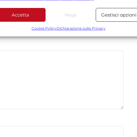
tilizzare dati limitati per la selezione dei contenuti.
Accetta
Nega
Gestisci opzioni
Funzionalità
Sempre attiv
bbinare e combinare dati provenienti da altre fonti di dati,
Cookie Policy
Dichiarazione sulla Privacy
*
 obbligatori sono contrassegnati
ollegare diversi dispositivi, Identificare i dispositivi in base
alle informazioni trasmesse automaticamente.
Utilizzare dati di geolocalizzazione precisi, Riconoscere i
dispositivi in base a informazioni richieste attivamente.
Garantire la sicurezza, prevenire e rilevare frodi,
correggere errori, Erogare e presentare
Sempre attiv
pubblicità e contenuto, Salvare e comunicare le
scelte sulla privacy.