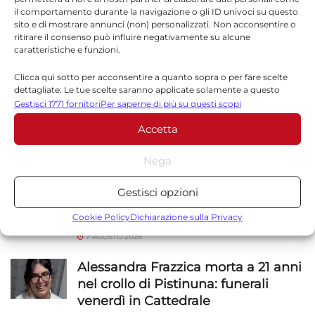
il comportamento durante la navigazione o gli ID univoci su questo
sito e di mostrare annunci (non) personalizzati. Non acconsentire o
ritirare il consenso può influire negativamente su alcune
Sito web
caratteristiche e funzioni.
Clicca qui sotto per acconsentire a quanto sopra o per fare scelte
dettagliate. Le tue scelte saranno applicate solamente a questo
sito. È possibile modificare le impostazioni in qualsiasi momento,
Gestisci 1771 fornitori
Per saperne di più su questi scopi
compreso il ritiro del consenso, utilizzando i pulsanti della Cookie
Accetta
Policy o cliccando sul pulsante di gestione del consenso nella parte
inferiore dello schermo.
Nega
NOTIZIE
SICILIA
Statistiche
Gestisci opzioni
Etna in eruzione, Catania: arrivi
Archiviare informazioni su dispositivo e/o accedervi, Misurare le
prestazioni degli annunci, Misurare le prestazioni dei contenuti,
sospesi a Fontanarossa
Cookie Policy
Dichiarazione sulla Privacy
Comprendere il pubblico attraverso statistiche o la
7 AGOSTO 2026
combinazione di dati provenienti da fonti diverse.
Alessandra Frazzica morta a 21 anni
Marketing
nel crollo di Pistinuna: funerali
venerdì in Cattedrale
Archiviare informazioni su dispositivo e/o accedervi, Utilizzare