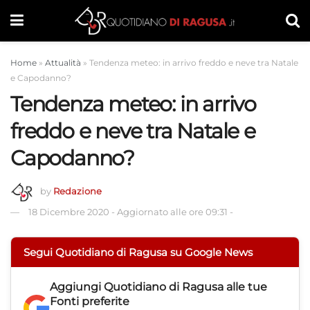
Home
»
Attualità
»
Tendenza meteo: in arrivo freddo e neve tra Natale
e Capodanno?
Tendenza meteo: in arrivo
freddo e neve tra Natale e
Capodanno?
by
Redazione
18 Dicembre 2020
-
Aggiornato alle ore 09:31
-
Segui Quotidiano di Ragusa su Google News
Aggiungi
Quotidiano di Ragusa
alle tue
Fonti preferite