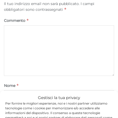
Il tuo indirizzo email non sarà pubblicato.
I campi
*
obbligatori sono contrassegnati
*
Commento
*
Nome
Gestisci la tua privacy
Per fornire le migliori esperienze, noi e i nostri partner utilizziamo
tecnologie come i cookie per memorizzare e/o accedere alle
*
Email
informazioni del dispositivo. Il consenso a queste tecnologie
permetterà a noi e ai nostri partner di elaborare dati personali come