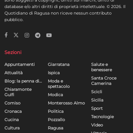
database e/o altri diritti di proprietà intellettuale. © 2026. Il
Quotidiano di Ragusa non riceve nessun contributo
pubblico.
Sezioni
Appuntamenti
Giarratana
Salute e
benessere
Attualità
Ispica
Santa Croce
Blog: la penna di…
Moda e
Camerina
spettacolo
Chiaramonte
Scicli
Gulfi
Modica
Sicilia
Comiso
Monterosso Almo
Sport
Cronaca
Politica
Tecnologie
Cucina
Pozzallo
Video
Cultura
Ragusa