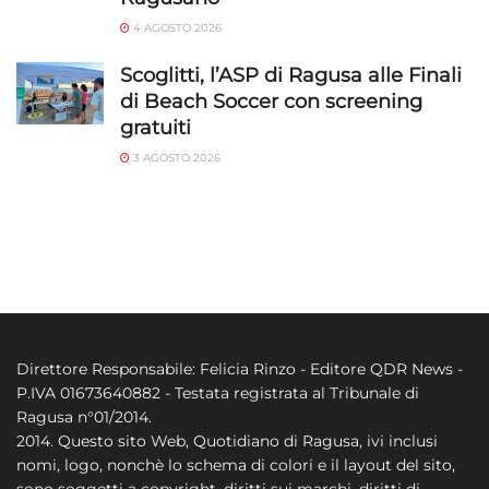
4 AGOSTO 2026
Scoglitti, l’ASP di Ragusa alle Finali
di Beach Soccer con screening
gratuiti
3 AGOSTO 2026
Direttore Responsabile: Felicia Rinzo - Editore QDR News -
P.IVA 01673640882 - Testata registrata al Tribunale di
Ragusa n°01/2014.
2014. Questo sito Web, Quotidiano di Ragusa, ivi inclusi
nomi, logo, nonchè lo schema di colori e il layout del sito,
sono soggetti a copyright, diritti sui marchi, diritti di