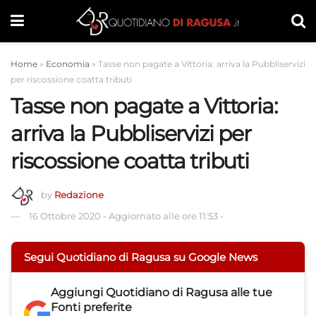
Home
»
Economia
»
Tasse non pagate a Vittoria: arriva la Pubbliservizi
per riscossione coatta tributi
Tasse non pagate a Vittoria:
arriva la Pubbliservizi per
riscossione coatta tributi
by
Redazione
16 Ottobre 2020
-
Aggiornato alle ore 11:53
-
Segui Quotidiano di Ragusa su Google News
Aggiungi
Quotidiano di Ragusa
alle tue
Fonti preferite