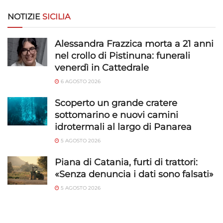
Riconoscere i dispositivi in base a informazioni
NOTIZIE
SICILIA
richieste attivamente.
Alessandra Frazzica morta a 21 anni
Garantire la sicurezza, prevenire e
nel crollo di Pistinuna: funerali
rilevare frodi, correggere errori, Erogare
venerdì in Cattedrale
e presentare pubblicità e contenuto,
Sempre attivo
Salvare e comunicare le scelte sulla
6 AGOSTO 2026
privacy.
Scoperto un grande cratere
sottomarino e nuovi camini
idrotermali al largo di Panarea
5 AGOSTO 2026
Piana di Catania, furti di trattori:
«Senza denuncia i dati sono falsati»
5 AGOSTO 2026