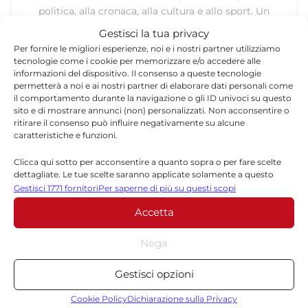
politica, alla cronaca, alla cultura e allo sport. Un
team dinamico e indipendente che garantisce
Gestisci la tua privacy
qualità, tempestività e affidabilità.
Per fornire le migliori esperienze, noi e i nostri partner utilizziamo
tecnologie come i cookie per memorizzare e/o accedere alle
informazioni del dispositivo. Il consenso a queste tecnologie
permetterà a noi e ai nostri partner di elaborare dati personali come
il comportamento durante la navigazione o gli ID univoci su questo
sito e di mostrare annunci (non) personalizzati. Non acconsentire o
ritirare il consenso può influire negativamente su alcune
caratteristiche e funzioni.
Lascia un commento
Clicca qui sotto per acconsentire a quanto sopra o per fare scelte
dettagliate. Le tue scelte saranno applicate solamente a questo
Il tuo indirizzo email non sarà pubblicato.
I campi
sito. È possibile modificare le impostazioni in qualsiasi momento,
Gestisci 1771 fornitori
Per saperne di più su questi scopi
*
obbligatori sono contrassegnati
compreso il ritiro del consenso, utilizzando i pulsanti della Cookie
Accetta
Policy o cliccando sul pulsante di gestione del consenso nella parte
inferiore dello schermo.
*
Commento
Nega
Statistiche
Gestisci opzioni
Archiviare informazioni su dispositivo e/o accedervi, Misurare le
prestazioni degli annunci, Misurare le prestazioni dei contenuti,
Cookie Policy
Dichiarazione sulla Privacy