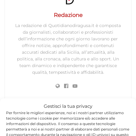
Redazione
La redazione di Quotidianodiragusa.it è composta
da giornalisti, collaboratori e professionisti
dell’informazione che ogni giorno lavorano per
offrire notizie, approfondimenti e contenuti
accurati dedicati alla Sicilia, all’attualità, alla
politica, alla cronaca, alla cultura e allo sport. Un
team dinamico e indipendente che garantisce
qualità, tempestività e affidabilità.
Gestisci la tua privacy
Per fornire le migliori esperienze, noi e i nostri partner utilizziamo
tecnologie come i cookie per memorizzare e/o accedere alle
Lascia un commento
informazioni del dispositivo. Il consenso a queste tecnologie
permetterà a noi e ai nostri partner di elaborare dati personali come
Il tuo indirizzo email non sarà pubblicato.
I campi
il comportamento durante la navigazione o gli ID univoci su questo