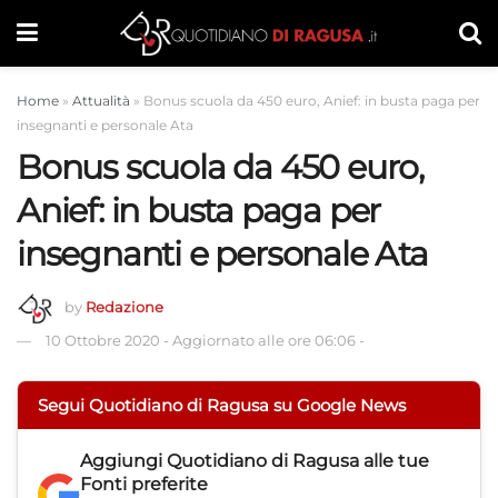
Home
»
Attualità
»
Bonus scuola da 450 euro, Anief: in busta paga per
insegnanti e personale Ata
Bonus scuola da 450 euro,
Anief: in busta paga per
insegnanti e personale Ata
by
Redazione
10 Ottobre 2020
-
Aggiornato alle ore 06:06
-
Segui Quotidiano di Ragusa su Google News
Aggiungi
Quotidiano di Ragusa
alle tue
Fonti preferite