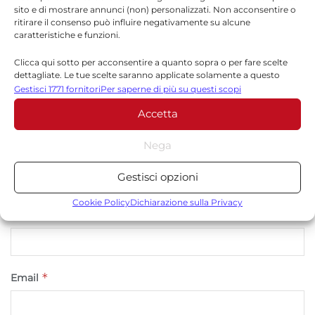
sito e di mostrare annunci (non) personalizzati. Non acconsentire o
*
obbligatori sono contrassegnati
ritirare il consenso può influire negativamente su alcune
caratteristiche e funzioni.
*
Commento
Clicca qui sotto per acconsentire a quanto sopra o per fare scelte
dettagliate. Le tue scelte saranno applicate solamente a questo
sito. È possibile modificare le impostazioni in qualsiasi momento,
Gestisci 1771 fornitori
Per saperne di più su questi scopi
compreso il ritiro del consenso, utilizzando i pulsanti della Cookie
Accetta
Policy o cliccando sul pulsante di gestione del consenso nella parte
inferiore dello schermo.
Nega
Statistiche
Gestisci opzioni
Archiviare informazioni su dispositivo e/o accedervi, Misurare le
prestazioni degli annunci, Misurare le prestazioni dei contenuti,
Cookie Policy
Dichiarazione sulla Privacy
*
Nome
Comprendere il pubblico attraverso statistiche o la
combinazione di dati provenienti da fonti diverse.
Marketing
*
Email
Archiviare informazioni su dispositivo e/o accedervi, Utilizzare
dati limitati per la selezione della pubblicità, Creare profili per la