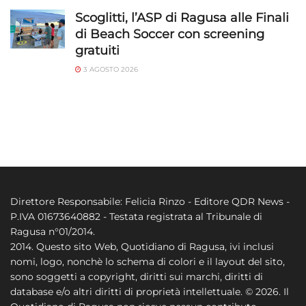
Scoglitti, l’ASP di Ragusa alle Finali
di Beach Soccer con screening
gratuiti
3 AGOSTO 2026
Direttore Responsabile: Felicia Rinzo - Editore QDR News -
P.IVA 01673640882 - Testata registrata al Tribunale di
Ragusa n°01/2014.
2014. Questo sito Web, Quotidiano di Ragusa, ivi inclusi
nomi, logo, nonchè lo schema di colori e il layout del sito,
sono soggetti a copyright, diritti sui marchi, diritti di
database e/o altri diritti di proprietà intellettuale. © 2026. Il