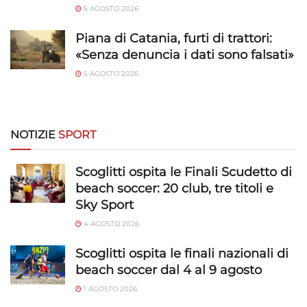
Salvare e comunicare le scelte sulla
5 AGOSTO 2026
privacy.
Piana di Catania, furti di trattori:
«Senza denuncia i dati sono falsati»
5 AGOSTO 2026
NOTIZIE
SPORT
Scoglitti ospita le Finali Scudetto di
beach soccer: 20 club, tre titoli e
Sky Sport
4 AGOSTO 2026
Scoglitti ospita le finali nazionali di
beach soccer dal 4 al 9 agosto
1 AGOSTO 2026