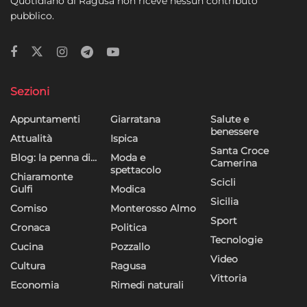
Quotidiano di Ragusa non riceve nessun contributo
pubblico.
Sezioni
Appuntamenti
Giarratana
Salute e
benessere
Attualità
Ispica
Santa Croce
Blog: la penna di…
Moda e
Camerina
spettacolo
Chiaramonte
Scicli
Gulfi
Modica
Sicilia
Comiso
Monterosso Almo
Sport
Cronaca
Politica
Tecnologie
Cucina
Pozzallo
Video
Cultura
Ragusa
Vittoria
Economia
Rimedi naturali