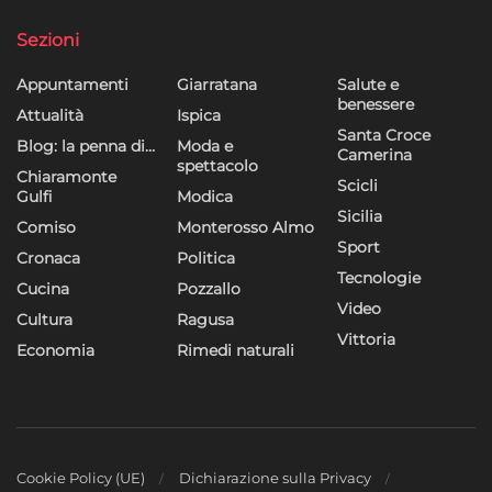
Sezioni
Appuntamenti
Giarratana
Salute e
benessere
Attualità
Ispica
Santa Croce
Blog: la penna di…
Moda e
Camerina
spettacolo
Chiaramonte
Scicli
Gulfi
Modica
Sicilia
Comiso
Monterosso Almo
Sport
Cronaca
Politica
Tecnologie
Cucina
Pozzallo
Video
Cultura
Ragusa
Vittoria
Economia
Rimedi naturali
Cookie Policy (UE)
Dichiarazione sulla Privacy