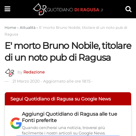
Home
»
Attualità
»
E' morto Bruno Nobile, titolare di un noto pub di
Ragusa
E' morto Bruno Nobile, titolare
di un noto pub di Ragusa
by
Redazione
21 Marzo 2020
-
Aggiornato alle ore 18:15
-
Segui Quotidiano di Ragusa su Google News
Aggiungi
Quotidiano di Ragusa
alle tue
Fonti preferite
Quando cercherai una notizia, troverai più
facilmente i nostri articoli su Google News.