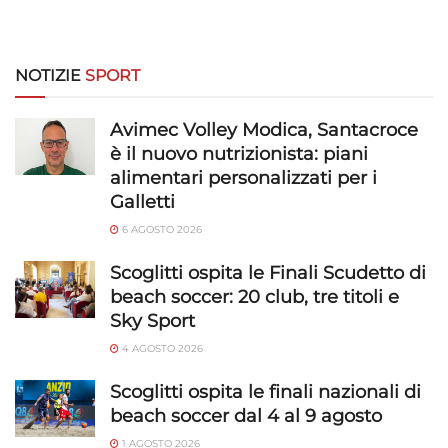
dei contenuti, Utilizzare profili per la selezione di contenuti
personalizzati, Sviluppare e migliorare i servizi, Utilizzare dati
limitati per la selezione dei contenuti.
NOTIZIE
SPORT
Funzionalità
Sempre attivo
Avimec Volley Modica, Santacroce
Abbinare e combinare dati provenienti da altre
è il nuovo nutrizionista: piani
fonti di dati, Collegare diversi dispositivi,
alimentari personalizzati per i
Identificare i dispositivi in base alle informazioni
trasmesse automaticamente.
Galletti
6 AGOSTO 2026
Utilizzare dati di geolocalizzazione precisi,
Riconoscere i dispositivi in base a informazioni
Scoglitti ospita le Finali Scudetto di
richieste attivamente.
beach soccer: 20 club, tre titoli e
Sky Sport
Garantire la sicurezza, prevenire e
4 AGOSTO 2026
rilevare frodi, correggere errori, Erogare
e presentare pubblicità e contenuto,
Scoglitti ospita le finali nazionali di
Sempre attivo
Salvare e comunicare le scelte sulla
beach soccer dal 4 al 9 agosto
privacy.
1 AGOSTO 2026