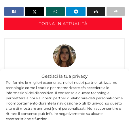
TORNA IN ATTUALITÀ
Felicia Rinzo
Gestisci la tua privacy
Per fornire le migliori esperienze, noi e i nostri partner utilizziamo
Felicia Rinzo è giornalista e blogger con oltre 15
tecnologie come i cookie per memorizzare e/o accedere alle
anni di esperienza nel panorama dell’informazione
informazioni del dispositivo. Il consenso a queste tecnologie
siciliana. Ha collaborato con importanti testate
permetterà a noi e ai nostri partner di elaborare dati personali come
il comportamento durante la navigazione o gli ID univoci su questo
regionali, tra cui Giornale di Sicilia,
sito e di mostrare annunci (non) personalizzati. Non acconsentire o
igiornalidisicilia.it e Giornale di Siracusa.
ritirare il consenso può influire negativamente su alcune
Fondatrice di quotidianosiracusa.it nel 2013, dal
caratteristiche e funzioni.
gennaio 2014 è Direttore del Quotidiano di
Ragusa. Si occupa principalmente di cronaca