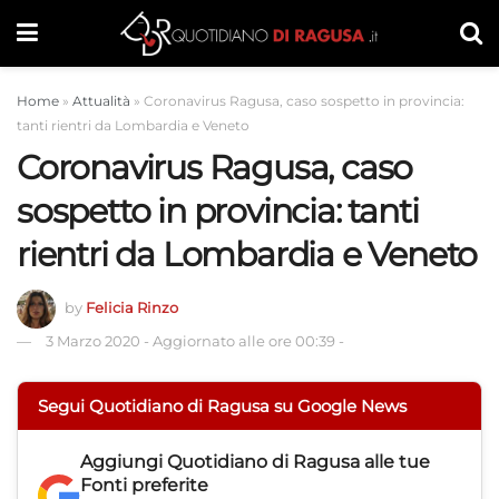
Home
»
Attualità
»
Coronavirus Ragusa, caso sospetto in provincia:
tanti rientri da Lombardia e Veneto
Coronavirus Ragusa, caso
sospetto in provincia: tanti
rientri da Lombardia e Veneto
by
Felicia Rinzo
3 Marzo 2020
-
Aggiornato alle ore 00:39
-
Segui Quotidiano di Ragusa su Google News
Aggiungi
Quotidiano di Ragusa
alle tue
Fonti preferite