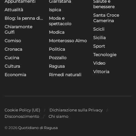
Appuntamenti
Giarratana
Salute e
benessere
Attualità
Ispica
Santa Croce
Blog: la penna di…
Moda e
Camerina
spettacolo
Chiaramonte
Scicli
Gulfi
Modica
Sicilia
Comiso
Monterosso Almo
Sport
Cronaca
Politica
Tecnologie
Cucina
Pozzallo
Video
Cultura
Ragusa
Vittoria
Economia
Rimedi naturali
Cookie Policy (UE)
Dichiarazione sulla Privacy
Disconoscimento
Chi siamo
© 2026
Quotidiano di Ragusa