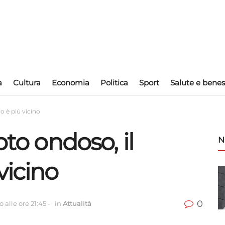
a
Cultura
Economia
Politica
Sport
Salute e benes
o è più vicino
oto ondoso, il
N
vicino
0
 alle ore 21:45
-
in
Attualità