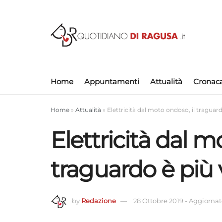
Home
Appuntamenti
Attualità
Cronac
Home
»
Attualità
»
Elettricità dal moto ondoso, il traguard
Elettricità dal m
traguardo è più 
by
Redazione
28 Ottobre 2019
-
Aggiornato