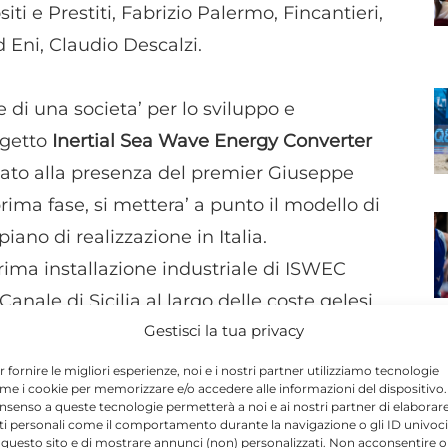
ti e Prestiti, Fabrizio Palermo, Fincantieri,
 Eni, Claudio Descalzi.
e di una societa’ per lo sviluppo e
ogetto
Inertial Sea Wave Energy Converter
mato alla presenza del premier Giuseppe
 prima fase, si mettera’ a punto il modello di
ano di realizzazione in Italia.
rima installazione industriale di ISWEC
anale di Sicilia al largo delle coste gelesi,
Gestisci la tua privacy
 del 2020.
r fornire le migliori esperienze, noi e i nostri partner utilizziamo tecnologie
me i cookie per memorizzare e/o accedere alle informazioni del dispositivo. 
N
 da un lato alla vera e propria costituzione
nsenso a queste tecnologie permetterà a noi e ai nostri partner di elaborar
ti personali come il comportamento durante la navigazione o gli ID univoci
uente esecuzione del piano di realizzazione e
 questo sito e di mostrare annunci (non) personalizzati. Non acconsentire o