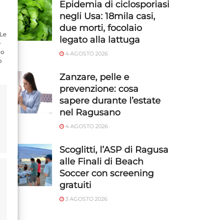
Epidemia di ciclosporiasi
negli Usa: 18mila casi,
due morti, focolaio
 Le
legato alla lattuga
e
do
4 AGOSTO 2026
o
Zanzare, pelle e
prevenzione: cosa
sapere durante l’estate
nel Ragusano
4 AGOSTO 2026
Scoglitti, l’ASP di Ragusa
alle Finali di Beach
Soccer con screening
gratuiti
3 AGOSTO 2026