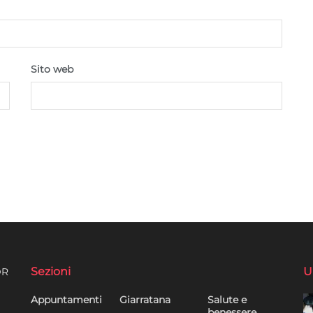
Sito web
Sezioni
U
DR
Appuntamenti
Giarratana
Salute e
benessere