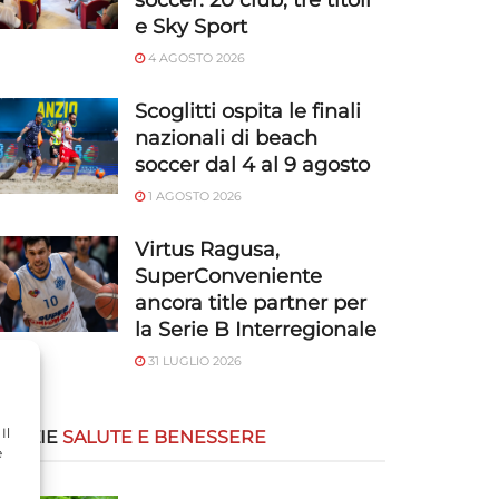
soccer: 20 club, tre titoli
e Sky Sport
4 AGOSTO 2026
Scoglitti ospita le finali
nazionali di beach
soccer dal 4 al 9 agosto
1 AGOSTO 2026
Virtus Ragusa,
SuperConveniente
ancora title partner per
la Serie B Interregionale
31 LUGLIO 2026
Il
OTIZIE
SALUTE E BENESSERE
e