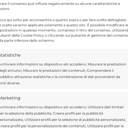
applicazioni per le isole minori in Italia e
tirare il consenso può influire negativamente su alcune caratteristiche e
nzioni.
icca qui sotto per acconsentire a quanto sopra o per fare scelte dettagliate.
e scelte saranno applicate solamente a questo sito. È possibile modificare l
postazioni in qualsiasi momento, compreso il ritiro del consenso, utilizzan
pulsanti della Cookie Policy o cliccando sul pulsante di gestione del consens
Send
Share
lla parte inferiore dello schermo.
IN ATTUALITÀ
Statistiche
rchiviare informazioni su dispositivo e/o accedervi, Misurare le prestazioni
egli annunci, Misurare le prestazioni dei contenuti, Comprendere il
ubblico attraverso statistiche o la combinazione di dati provenienti da
onti diverse.
ragusa.it è composta da giornalisti, collaboratori e
ione che ogni giorno lavorano per offrire notizie,
Marketing
curati dedicati alla Sicilia, all’attualità, alla politica,
rchiviare informazioni su dispositivo e/o accedervi, Utilizzare dati limitati
 allo sport. Un team dinamico e indipendente che
er la selezione della pubblicità, Creare profili per la pubblicità
ità e affidabilità.
ersonalizzata, Utilizzare profili per la selezione di pubblicità personalizzata,
reare profili per la personalizzazione dei contenuti, Utilizzare profili per la