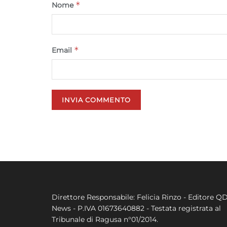
*
Nome
*
Email
Direttore Responsabile: Felicia Rinzo - Editore Q
News - P.IVA 01673640882 - Testata registrata al
Tribunale di Ragusa n°01/2014.