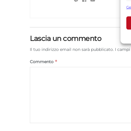
s
Ge
U
A
Lascia un commento
C
Il tuo indirizzo email non sarà pubblicato.
I campi
*
Commento