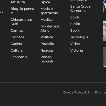
Attualità
Ispica
Santa Croce
Blog: la penna
Moda e
Camerina
ui
di…
spettacolo
Scicli
Chiaramonte
Modica
Gulfi
Sicilia
Monterosso
Comiso
Almo
Sport
Cronaca
Politica
Tecnologie
Cucina
Pozzallo
Video
Cultura
Ragusa
Vittoria
Economia
Rimedi
naturali
Cookie Policy (UE)
Dichiar