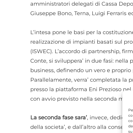
amministratori delegati di Cassa Deposi
Giuseppe Bono, Terna, Luigi Ferraris ed
L’intesa pone le basi per la costituzion
realizzazione di impianti basati sul pr
(ISWEC). L’accordo di partnership, fir
Conte, si sviluppera’ in due fasi: nella
business, definendo un vero e proprio pi
Parallelamente, verra’ completata la p
presso la piattaforma Eni Prezioso nel C
con avvio previsto nella seconda meta’
Pe
co
La seconda fase sara’
, invece, dedicata
co
da
della societa’, e dall’altro alla conseg
su