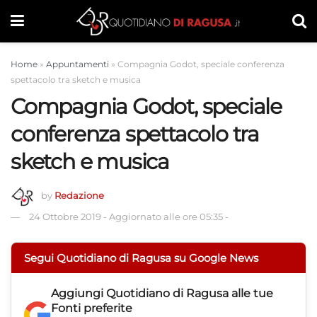
Home
»
Appuntamenti
»
Compagnia Godot, speciale conferenza
spettacolo tra sketch e musica
Compagnia Godot, speciale
conferenza spettacolo tra
sketch e musica
by
Redazione
24 Ottobre 2019
-
Aggiornato alle ore 05:35
-
Segui Quotidiano di Ragusa su Google News
Aggiungi
Quotidiano di Ragusa
alle tue
Fonti preferite