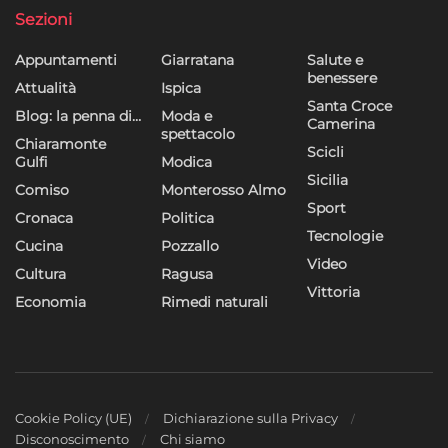
Sezioni
Appuntamenti
Giarratana
Salute e
benessere
Attualità
Ispica
Santa Croce
Blog: la penna di…
Moda e
Camerina
spettacolo
Chiaramonte
Scicli
Gulfi
Modica
Sicilia
Comiso
Monterosso Almo
Sport
Cronaca
Politica
Tecnologie
Cucina
Pozzallo
Video
Cultura
Ragusa
Vittoria
Economia
Rimedi naturali
Cookie Policy (UE)
Dichiarazione sulla Privacy
Disconoscimento
Chi siamo