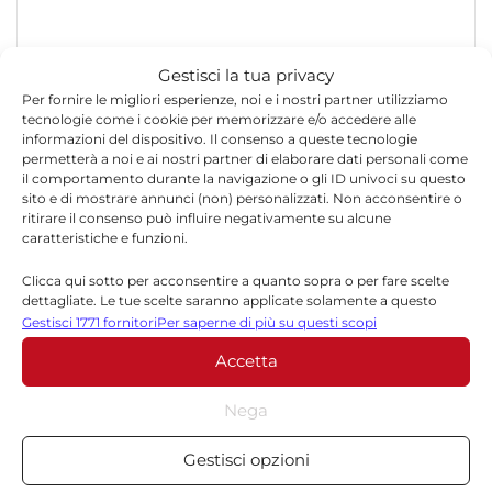
Gestisci la tua privacy
Per fornire le migliori esperienze, noi e i nostri partner utilizziamo
tecnologie come i cookie per memorizzare e/o accedere alle
informazioni del dispositivo. Il consenso a queste tecnologie
permetterà a noi e ai nostri partner di elaborare dati personali come
il comportamento durante la navigazione o gli ID univoci su questo
sito e di mostrare annunci (non) personalizzati. Non acconsentire o
*
Nome
ritirare il consenso può influire negativamente su alcune
caratteristiche e funzioni.
Clicca qui sotto per acconsentire a quanto sopra o per fare scelte
dettagliate. Le tue scelte saranno applicate solamente a questo
*
Email
sito. È possibile modificare le impostazioni in qualsiasi momento,
Gestisci 1771 fornitori
Per saperne di più su questi scopi
compreso il ritiro del consenso, utilizzando i pulsanti della Cookie
Accetta
Policy o cliccando sul pulsante di gestione del consenso nella parte
inferiore dello schermo.
Sito web
Nega
Statistiche
Gestisci opzioni
Archiviare informazioni su dispositivo e/o accedervi, Misurare le