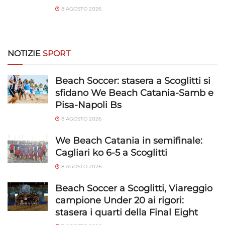
Utilizzare dati di geolocalizzazione precisi,
8 AGOSTO 2026
Riconoscere i dispositivi in base a informazioni
richieste attivamente.
NOTIZIE
SPORT
Garantire la sicurezza, prevenire e
rilevare frodi, correggere errori, Erogare
e presentare pubblicità e contenuto,
Sempre attivo
Beach Soccer: stasera a Scoglitti si
Salvare e comunicare le scelte sulla
sfidano We Beach Catania-Samb e
privacy.
Pisa-Napoli Bs
8 AGOSTO 2026
We Beach Catania in semifinale:
Cagliari ko 6-5 a Scoglitti
8 AGOSTO 2026
Beach Soccer a Scoglitti, Viareggio
campione Under 20 ai rigori:
stasera i quarti della Final Eight