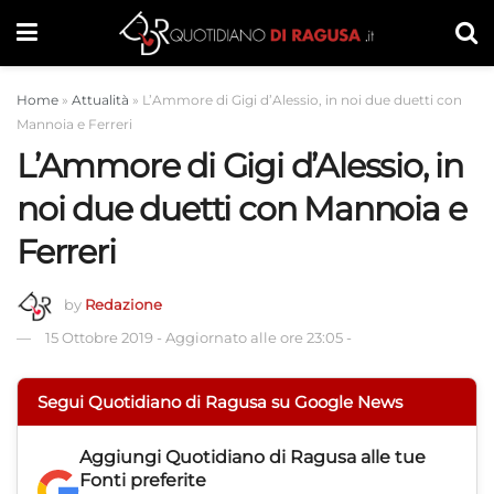
Home
»
Attualità
»
L’Ammore di Gigi d’Alessio, in noi due duetti con
Mannoia e Ferreri
L’Ammore di Gigi d’Alessio, in
noi due duetti con Mannoia e
Ferreri
by
Redazione
15 Ottobre 2019
-
Aggiornato alle ore 23:05
-
Segui Quotidiano di Ragusa su Google News
Aggiungi
Quotidiano di Ragusa
alle tue
Fonti preferite