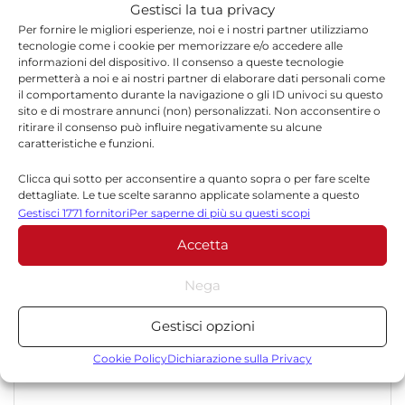
Gestisci la tua privacy
team dinamico e indipendente che garantisce
qualità, tempestività e affidabilità.
Per fornire le migliori esperienze, noi e i nostri partner utilizziamo
tecnologie come i cookie per memorizzare e/o accedere alle
informazioni del dispositivo. Il consenso a queste tecnologie
permetterà a noi e ai nostri partner di elaborare dati personali come
il comportamento durante la navigazione o gli ID univoci su questo
sito e di mostrare annunci (non) personalizzati. Non acconsentire o
ritirare il consenso può influire negativamente su alcune
caratteristiche e funzioni.
Lascia un commento
Clicca qui sotto per acconsentire a quanto sopra o per fare scelte
dettagliate. Le tue scelte saranno applicate solamente a questo
sito. È possibile modificare le impostazioni in qualsiasi momento,
Gestisci 1771 fornitori
Per saperne di più su questi scopi
Il tuo indirizzo email non sarà pubblicato.
I campi
compreso il ritiro del consenso, utilizzando i pulsanti della Cookie
*
obbligatori sono contrassegnati
Accetta
Policy o cliccando sul pulsante di gestione del consenso nella parte
inferiore dello schermo.
*
Commento
Nega
Statistiche
Gestisci opzioni
Archiviare informazioni su dispositivo e/o accedervi, Misurare le
prestazioni degli annunci, Misurare le prestazioni dei contenuti,
Cookie Policy
Dichiarazione sulla Privacy
Comprendere il pubblico attraverso statistiche o la
combinazione di dati provenienti da fonti diverse.