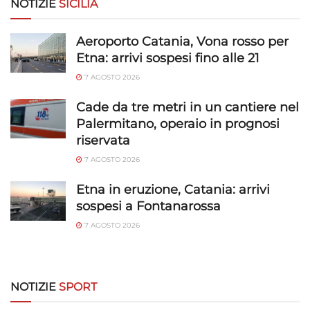
richieste attivamente.
NOTIZIE
SICILIA
Garantire la sicurezza, prevenire e
Aeroporto Catania, Vona rosso per
rilevare frodi, correggere errori, Erogare
Etna: arrivi sospesi fino alle 21
e presentare pubblicità e contenuto,
Sempre attivo
7 AGOSTO 2026
Salvare e comunicare le scelte sulla
privacy.
Cade da tre metri in un cantiere nel
Palermitano, operaio in prognosi
riservata
7 AGOSTO 2026
Etna in eruzione, Catania: arrivi
sospesi a Fontanarossa
7 AGOSTO 2026
NOTIZIE
SPORT