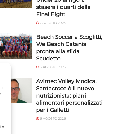
Under 20 ai rigori:
stasera i quarti della
Final Eight
7 AGOSTO 2026
Beach Soccer a Scoglitti,
We Beach Catania
pronta alla sfida
Scudetto
6 AGOSTO 2026
Avimec Volley Modica,
Santacroce è il nuovo
Il
e
nutrizionista: piani
alimentari personalizzati
per i Galletti
6 AGOSTO 2026
 Le
e