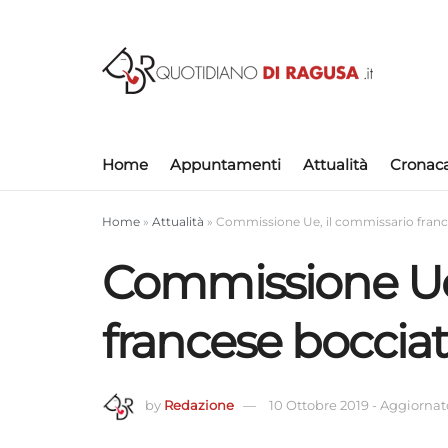
Home
Appuntamenti
Attualità
Cronac
Home
»
Attualità
»
Commissione Ue, il commissario franc
Commissione Ue,
francese boccia
by
Redazione
10 Ottobre 2019
-
Aggiornato