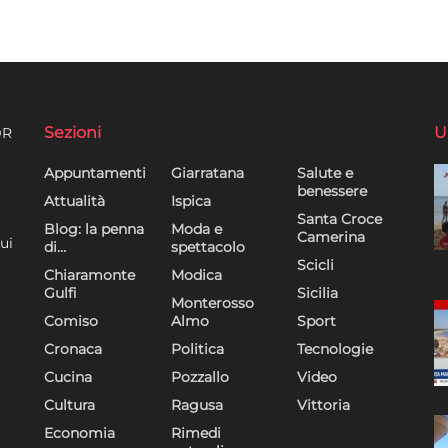
Sezioni
U
DR
Appuntamenti
Giarratana
Salute e
benessere
Attualità
Ispica
Santa Croce
Blog: la penna
Moda e
Camerina
ui
di…
spettacolo
Scicli
Chiaramonte
Modica
Gulfi
Sicilia
Monterosso
Comiso
Almo
Sport
Cronaca
Politica
Tecnologie
Cucina
Pozzallo
Video
Cultura
Ragusa
Vittoria
Economia
Rimedi