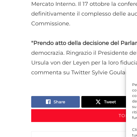
Mercato Interno. Il 17 ottobre la confe
definitivamente il complesso delle audiz
Commissione.
"Prendo atto della decisione del Parl
democrazia. Ringrazio il Presidente d
Ursula von der Leyen per la loro fiduci
commenta su Twitter Sylvie Goulard.
Pe
co
co
da
Share
Tweet
su
ri
TORNA 
fu
Cl
tu