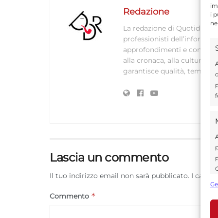
im
Redazione
i 
ne
La redazione di Quotidianodi
professionisti dell’informaz
approfondimenti e contenuti ac
alla cronaca, alla cultura e
A
garantisce qualità, tempestiv
d
p
f
A
p
Lascia un commento
p
C
Il tuo indirizzo email non sarà pubblicato.
I campi
s
Ge
U
*
Commento