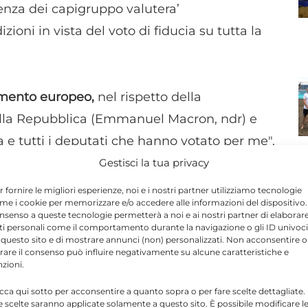
renza dei capigruppo valutera’
ioni in vista del voto di fiducia su tutta la
amento europeo,
nel rispetto della
ella Repubblica (Emmanuel Macron, ndr) e
a e tutti i deputati che hanno votato per me",
Gestisci la tua privacy
r fornire le migliori esperienze, noi e i nostri partner utilizziamo tecnologie
me i cookie per memorizzare e/o accedere alle informazioni del dispositivo. 
nsenso a queste tecnologie permetterà a noi e ai nostri partner di elaborar
ti personali come il comportamento durante la navigazione o gli ID univoci
Send
Share
 questo sito e di mostrare annunci (non) personalizzati. Non acconsentire o
tirare il consenso può influire negativamente su alcune caratteristiche e
IN ATTUALITÀ
nzioni.
icca qui sotto per acconsentire a quanto sopra o per fare scelte dettagliate.
e scelte saranno applicate solamente a questo sito. È possibile modificare l