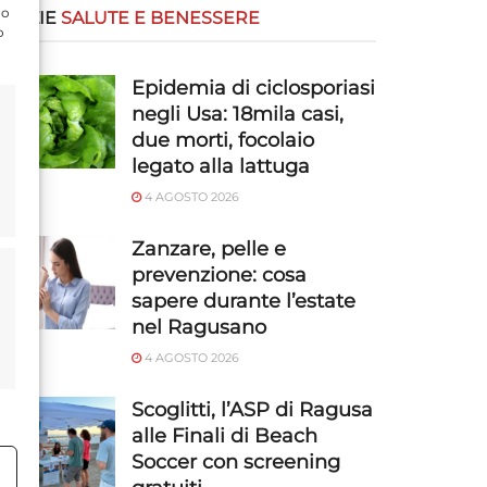
do
OTIZIE
SALUTE E BENESSERE
o
Epidemia di ciclosporiasi
negli Usa: 18mila casi,
due morti, focolaio
legato alla lattuga
4 AGOSTO 2026
Zanzare, pelle e
prevenzione: cosa
sapere durante l’estate
nel Ragusano
4 AGOSTO 2026
Scoglitti, l’ASP di Ragusa
alle Finali di Beach
Soccer con screening
o