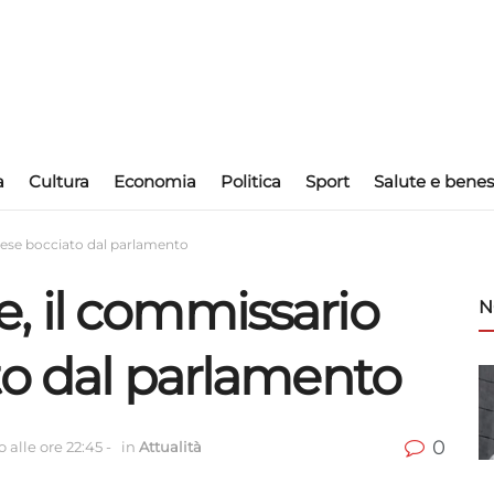
a
Cultura
Economia
Politica
Sport
Salute e benes
ese bocciato dal parlamento
 il commissario
N
to dal parlamento
0
 alle ore 22:45
-
in
Attualità