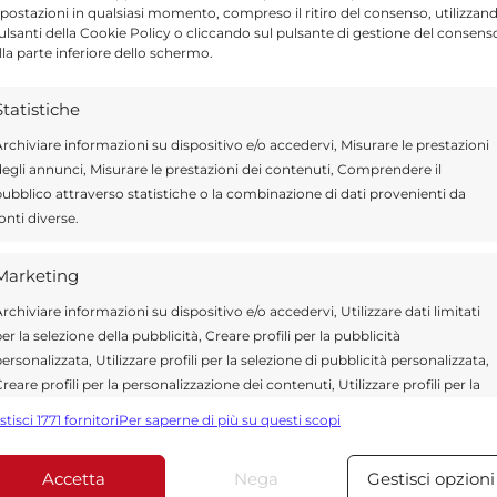
postazioni in qualsiasi momento, compreso il ritiro del consenso, utilizzan
N
pulsanti della Cookie Policy o cliccando sul pulsante di gestione del consens
lla parte inferiore dello schermo.
ragusa.it è composta da giornalisti, collaboratori e
ione che ogni giorno lavorano per offrire notizie,
Statistiche
curati dedicati alla Sicilia, all’attualità, alla politica,
 allo sport. Un team dinamico e indipendente che
rchiviare informazioni su dispositivo e/o accedervi, Misurare le prestazioni
ità e affidabilità.
egli annunci, Misurare le prestazioni dei contenuti, Comprendere il
ubblico attraverso statistiche o la combinazione di dati provenienti da
onti diverse.
Marketing
rchiviare informazioni su dispositivo e/o accedervi, Utilizzare dati limitati
er la selezione della pubblicità, Creare profili per la pubblicità
ersonalizzata, Utilizzare profili per la selezione di pubblicità personalizzata,
reare profili per la personalizzazione dei contenuti, Utilizzare profili per la
*
 obbligatori sono contrassegnati
elezione di contenuti personalizzati, Sviluppare e migliorare i servizi,
stisci 1771 fornitori
Per saperne di più su questi scopi
tilizzare dati limitati per la selezione dei contenuti.
Accetta
Nega
Gestisci opzioni
Funzionalità
Sempre attiv