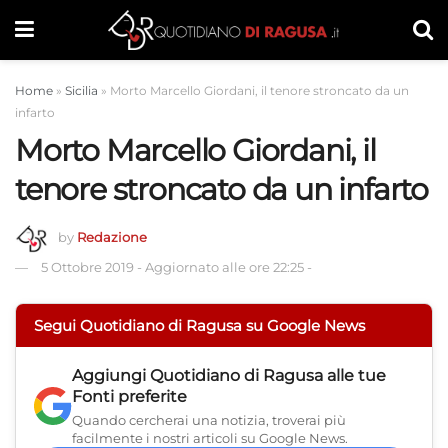
Home
»
Sicilia
»
Morto Marcello Giordani, il tenore stroncato da un
infarto
Morto Marcello Giordani, il
tenore stroncato da un infarto
by
Redazione
5 Ottobre 2019
-
Aggiornato alle ore 22:25
-
Segui Quotidiano di Ragusa su Google News
Aggiungi
Quotidiano di Ragusa
alle tue
Fonti preferite
Quando cercherai una notizia, troverai più
facilmente i nostri articoli su Google News.