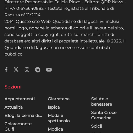
Direttore Responsabile: Felicia Rinzo - Editore QDR News -
P.IVA 01673640882 - Testata registrata al Tribunale di
Ragusa n°01/2014.
2014. Questo sito Web, Quotidiano di Ragusa, ivi inclusi
nomi, logo, nonchè lo schema di colori e il layout del sito,
sono soggetti a copyright, diritti sui marchi, diritti di
database e/o altri diritti di proprietà intellettuale. © 2026. Il
Quotidiano di Ragusa non riceve nessun contributo
pubblico.
Sezioni
Appuntamenti
Giarratana
Salute e
benessere
Attualità
Ispica
Santa Croce
Blog: la penna di…
Moda e
Camerina
spettacolo
Chiaramonte
Scicli
Gulfi
Modica