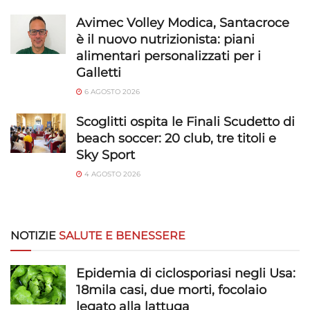
Garantire la sicurezza, prevenire e
Avimec Volley Modica, Santacroce
rilevare frodi, correggere errori, Erogare
è il nuovo nutrizionista: piani
e presentare pubblicità e contenuto,
Sempre attivo
alimentari personalizzati per i
Salvare e comunicare le scelte sulla
Galletti
privacy.
6 AGOSTO 2026
Scoglitti ospita le Finali Scudetto di
beach soccer: 20 club, tre titoli e
Sky Sport
4 AGOSTO 2026
NOTIZIE
SALUTE E BENESSERE
Epidemia di ciclosporiasi negli Usa:
18mila casi, due morti, focolaio
legato alla lattuga