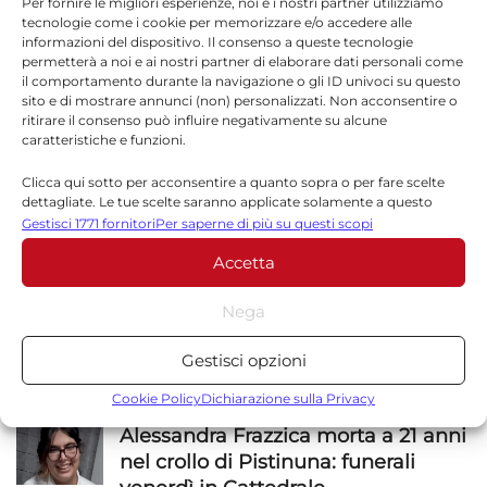
Per fornire le migliori esperienze, noi e i nostri partner utilizziamo
tecnologie come i cookie per memorizzare e/o accedere alle
informazioni del dispositivo. Il consenso a queste tecnologie
permetterà a noi e ai nostri partner di elaborare dati personali come
il comportamento durante la navigazione o gli ID univoci su questo
*
Email
sito e di mostrare annunci (non) personalizzati. Non acconsentire o
ritirare il consenso può influire negativamente su alcune
caratteristiche e funzioni.
Clicca qui sotto per acconsentire a quanto sopra o per fare scelte
Sito web
dettagliate. Le tue scelte saranno applicate solamente a questo
sito. È possibile modificare le impostazioni in qualsiasi momento,
Gestisci 1771 fornitori
Per saperne di più su questi scopi
compreso il ritiro del consenso, utilizzando i pulsanti della Cookie
Accetta
Policy o cliccando sul pulsante di gestione del consenso nella parte
inferiore dello schermo.
Nega
Statistiche
Gestisci opzioni
Archiviare informazioni su dispositivo e/o accedervi, Misurare le
NOTIZIE
SICILIA
prestazioni degli annunci, Misurare le prestazioni dei contenuti,
Cookie Policy
Dichiarazione sulla Privacy
Comprendere il pubblico attraverso statistiche o la
Alessandra Frazzica morta a 21 anni
combinazione di dati provenienti da fonti diverse.
nel crollo di Pistinuna: funerali