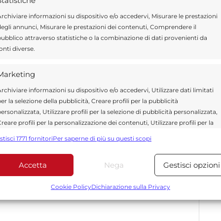
Statistiche
ità e affidabilità.
rchiviare informazioni su dispositivo e/o accedervi, Misurare le prestazioni
egli annunci, Misurare le prestazioni dei contenuti, Comprendere il
ubblico attraverso statistiche o la combinazione di dati provenienti da
onti diverse.
Marketing
rchiviare informazioni su dispositivo e/o accedervi, Utilizzare dati limitati
er la selezione della pubblicità, Creare profili per la pubblicità
ersonalizzata, Utilizzare profili per la selezione di pubblicità personalizzata,
*
 obbligatori sono contrassegnati
reare profili per la personalizzazione dei contenuti, Utilizzare profili per la
elezione di contenuti personalizzati, Sviluppare e migliorare i servizi,
stisci 1771 fornitori
Per saperne di più su questi scopi
tilizzare dati limitati per la selezione dei contenuti.
Accetta
Nega
Gestisci opzioni
Funzionalità
Sempre attiv
bbinare e combinare dati provenienti da altre fonti di dati,
Cookie Policy
Dichiarazione sulla Privacy
ollegare diversi dispositivi, Identificare i dispositivi in base
alle informazioni trasmesse automaticamente.