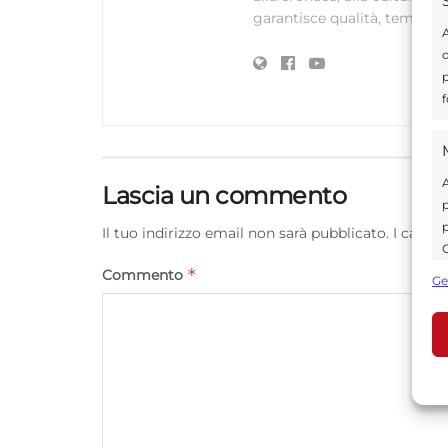
garantisce qualità, tempestiv
A
d
p
f
A
Lascia un commento
p
p
Il tuo indirizzo email non sarà pubblicato.
I campi
C
s
*
Commento
Ge
U
A
C