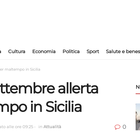
a
Cultura
Economia
Politica
Sport
Salute e benes
per maltempo in Sicilia
ttembre allerta
N
po in Sicilia
0
to alle ore 09:25
-
in
Attualità