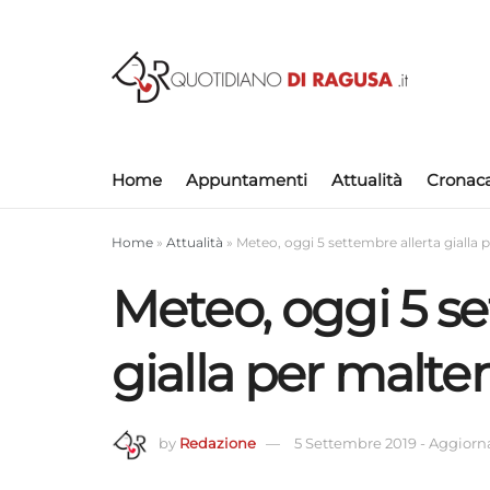
Home
Appuntamenti
Attualità
Cronac
Home
»
Attualità
»
Meteo, oggi 5 settembre allerta gialla 
Meteo, oggi 5 se
gialla per maltem
by
Redazione
5 Settembre 2019
-
Aggiorna