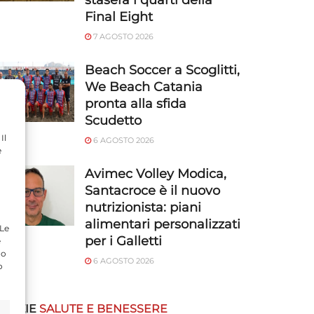
stasera i quarti della
Final Eight
7 AGOSTO 2026
Beach Soccer a Scoglitti,
We Beach Catania
pronta alla sfida
Scudetto
Il
6 AGOSTO 2026
e
Avimec Volley Modica,
Santacroce è il nuovo
nutrizionista: piani
alimentari personalizzati
 Le
per i Galletti
e
do
6 AGOSTO 2026
o
OTIZIE
SALUTE E BENESSERE