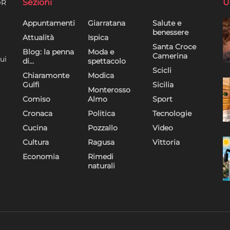
Sezioni
U
DR
Appuntamenti
Giarratana
Salute e
benessere
Attualità
Ispica
Santa Croce
Blog: la penna
Moda e
Camerina
ui
di…
spettacolo
Scicli
Chiaramonte
Modica
Gulfi
Sicilia
Monterosso
Comiso
Almo
Sport
Cronaca
Politica
Tecnologie
Cucina
Pozzallo
Video
Cultura
Ragusa
Vittoria
Economia
Rimedi
naturali