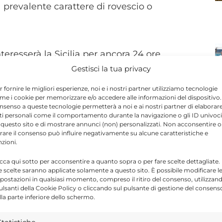
a prevalente carattere di rovescio o
nteresserà la Sicilia per ancora 24 ore.
Gestisci la tua privacy
r fornire le migliori esperienze, noi e i nostri partner utilizziamo tecnologie
me i cookie per memorizzare e/o accedere alle informazioni del dispositivo. 
Send
Share
nsenso a queste tecnologie permetterà a noi e ai nostri partner di elaborar
ti personali come il comportamento durante la navigazione o gli ID univoci
IN ATTUALITÀ
 questo sito e di mostrare annunci (non) personalizzati. Non acconsentire o
tirare il consenso può influire negativamente su alcune caratteristiche e
nzioni.
icca qui sotto per acconsentire a quanto sopra o per fare scelte dettagliate.
e scelte saranno applicate solamente a questo sito. È possibile modificare l
postazioni in qualsiasi momento, compreso il ritiro del consenso, utilizzan
ragusa.it è composta da giornalisti, collaboratori e
pulsanti della Cookie Policy o cliccando sul pulsante di gestione del consens
lla parte inferiore dello schermo.
ione che ogni giorno lavorano per offrire notizie,
curati dedicati alla Sicilia, all’attualità, alla politica,
N
 allo sport. Un team dinamico e indipendente che