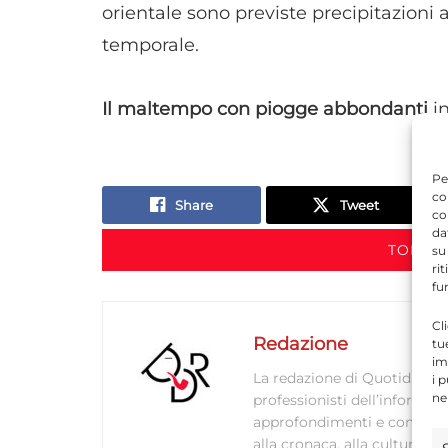
orientale sono previste precipitazioni 
temporale.
Il maltempo con piogge abbondanti
i
Pe
co
Share
Tweet
co
da
TORNA 
su
ri
fu
Cl
Redazione
tu
im
La redazione di Quotidianodi
i 
ne
professionisti dell’informaz
approfondimenti e contenuti ac
alla cronaca, alla cultura e